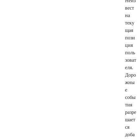
Неиз
вест
на
теку
щая
пози
ция
поль
зоват
еля.
Доро
жны
е
собы
тия
разре
шает
ся
доба