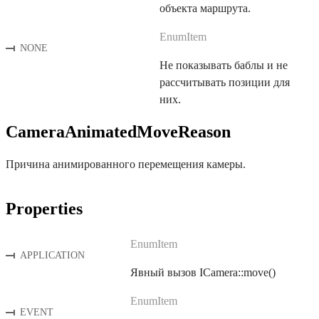
объекта маршрута.
EnumItem
NONE
Не показывать баблы и не
рассчитывать позиции для
них.
CameraAnimatedMoveReason
Причина анимированного перемещения камеры.
Properties
EnumItem
APPLICATION
Явный вызов ICamera::move()
EnumItem
EVENT