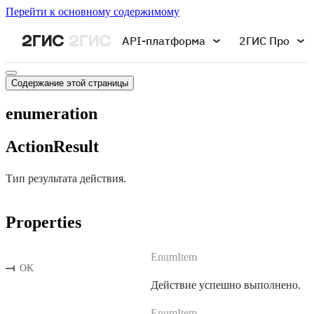
Перейти к основному содержимому
API-платформа
2ГИС Про
Содержание этой страницы
enumeration
ActionResult
Тип результата действия.
Properties
EnumItem
OK
Действие успешно выполнено.
EnumItem