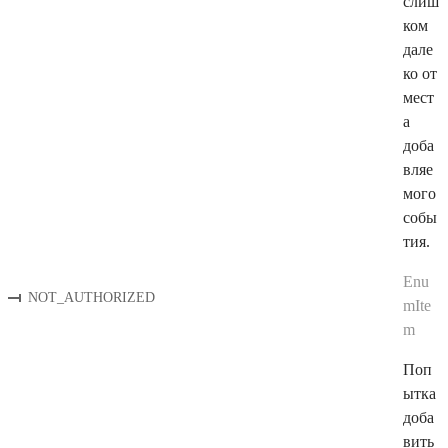
слиш
ком
дале
ко от
мест
а
доба
вляе
мого
собы
тия.
Enu
NOT_AUTHORIZED
mIte
m
Поп
ытка
доба
вить