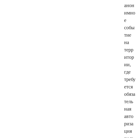
анон
имно
е
собы
тие
на
терр
итор
ии,
где
требу
ется
обяза
тель
ная
авто
риза
ция