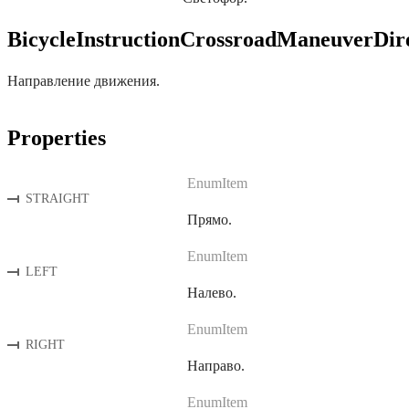
BicycleInstructionCrossroadManeuverDir
Направление движения.
Properties
EnumItem
STRAIGHT
Прямо.
EnumItem
LEFT
Налево.
EnumItem
RIGHT
Направо.
EnumItem