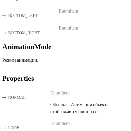
EnumItem
BOTTOM_LEFT
EnumItem
BOTTOM_RIGHT
AnimationMode
Режим анимации.
Properties
EnumItem
NORMAL
Обычная. Анимация объекта
отображается один раз.
EnumItem
LOOP