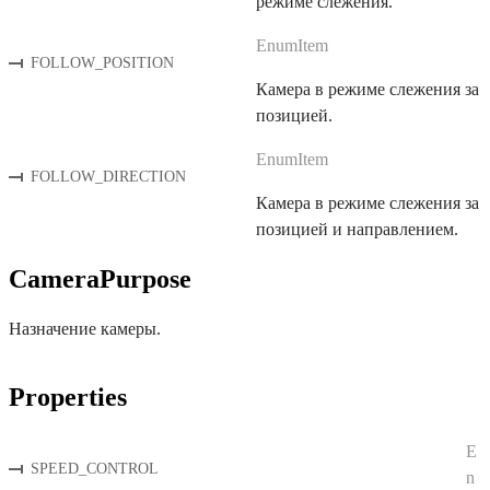
режиме слежения.
EnumItem
FOLLOW_POSITION
Камера в режиме слежения за
позицией.
EnumItem
FOLLOW_DIRECTION
Камера в режиме слежения за
позицией и направлением.
CameraPurpose
Назначение камеры.
Properties
E
SPEED_CONTROL
n