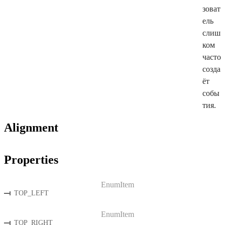
зоват
ель
слиш
ком
часто
созда
ёт
собы
тия.
Alignment
Properties
EnumItem
TOP_LEFT
EnumItem
TOP_RIGHT