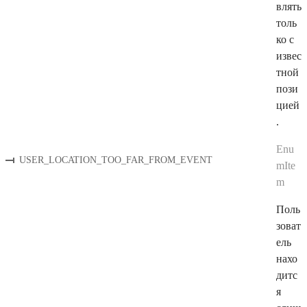
влять
толь
ко с
извес
тной
пози
цией
.
Enu
USER_LOCATION_TOO_FAR_FROM_EVENT
mIte
m
Поль
зоват
ель
нахо
дитс
я