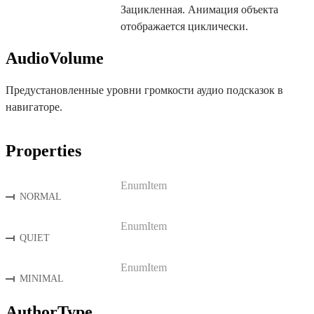
Зацикленная. Анимация объекта
отображается циклически.
AudioVolume
Предустановленные уровни громкости аудио подсказок в
навигаторе.
Properties
EnumItem
NORMAL
EnumItem
QUIET
EnumItem
MINIMAL
AuthorType