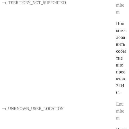
TERRITORY_NOT_SUPPORTED
mIte
m
Поп
ытка
доба
вить
собы
тие
вне
прое
ктов
2ГИ
С.
Enu
UNKNOWN_USER_LOCATION
mIte
m