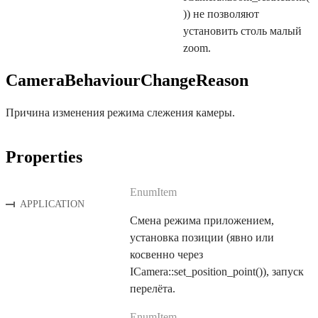
)) не позволяют
установить столь малый
zoom.
CameraBehaviourChangeReason
Причина изменения режима слежения камеры.
Properties
EnumItem
APPLICATION
Смена режима приложением,
установка позиции (явно или
косвенно через
ICamera::set_position_point()), запуск
перелёта.
EnumItem