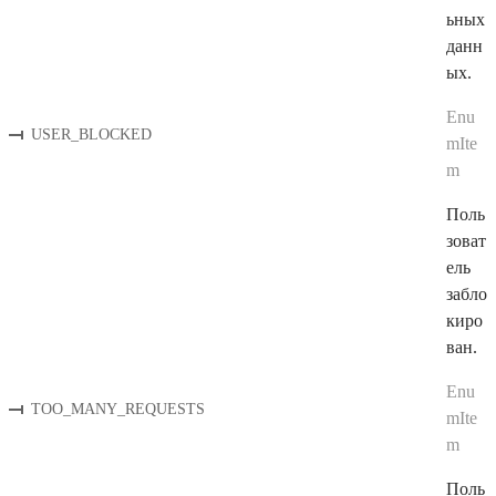
ьных
данн
ых.
Enu
USER_BLOCKED
mIte
m
Поль
зоват
ель
забло
киро
ван.
Enu
TOO_MANY_REQUESTS
mIte
m
Поль