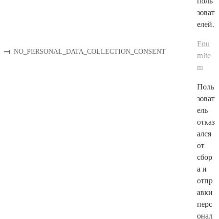
поль
зоват
елей.
Enu
NO_PERSONAL_DATA_COLLECTION_CONSENT
mIte
m
Поль
зоват
ель
отказ
ался
от
сбор
а и
отпр
авки
перс
онал