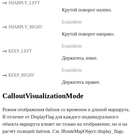
SHARPLY_LEFT
Крутой поворот налево.
EnumItem
SHARPLY_RIGHT
Крутой поворот направо.
EnumItem
KEEP_LEFT
Держитесь левее.
EnumItem
KEEP_RIGHT
Держитесь правее.
CalloutVisualizationMode
Режим отображения баблов со временем и длиной маршрута.
В отличие от DisplayFlag для каждого индивидуального
объекта маршрута влияет не только на отображение, но и на
расчёт позиций баблов. См. IRouteMapObject::display_flags.