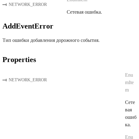
NETWORK_ERROR
Сетевая ошибка.
AddEventError
Тип ошибки добавления дорожного события.
Properties
Enu
NETWORK_ERROR
mIte
m
Сете
вая
ошиб
ка.
Enu