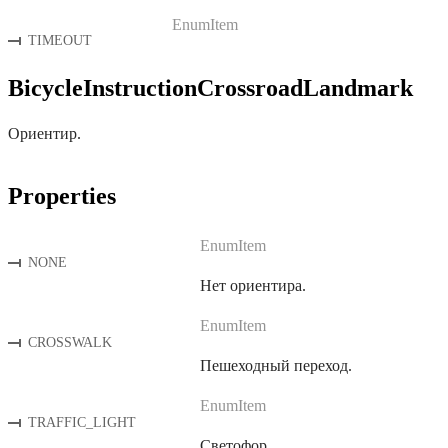
EnumItem
TIMEOUT
BicycleInstructionCrossroadLandmark
Ориентир.
Properties
EnumItem
NONE
Нет ориентира.
EnumItem
CROSSWALK
Пешеходный переход.
EnumItem
TRAFFIC_LIGHT
Светофор.