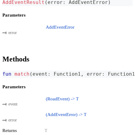
AddEventResult
(
error
:
 AddEventError
)
Parameters
AddEventError
error
Methods
fun
match
(
event
:
 Function1
,
 error
:
 Function1
Parameters
(RoadEvent) -> T
event
(AddEventError) -> T
error
Returns
T