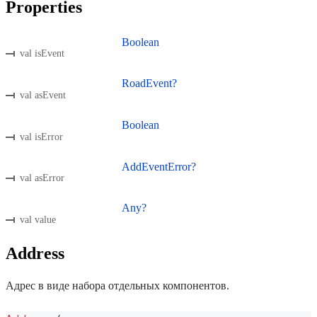
Properties
Boolean
val isEvent
RoadEvent?
val asEvent
Boolean
val isError
AddEventError?
val asError
Any?
val value
Address
Адрес в виде набора отдельных компонентов.