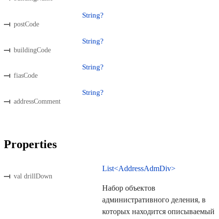
String?
postCode
String?
buildingCode
String?
fiasCode
String?
addressComment
Properties
List<AddressAdmDiv>
val drillDown
Набор объектов
административного деления, в
которых находится описываемый