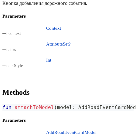
Кнопка добавления дорожного события.
Parameters
Context
context
AttributeSet?
attrs
Int
defStyle
Methods
fun
attachToModel
(
model
:
 AddRoadEventCardMod
Parameters
AddRoadEventCardModel