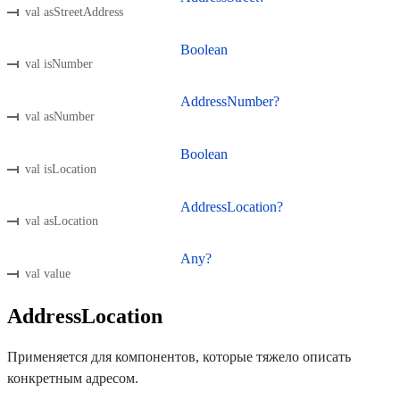
val asStreetAddress
Boolean
val isNumber
AddressNumber?
val asNumber
Boolean
val isLocation
AddressLocation?
val asLocation
Any?
val value
AddressLocation
Применяется для компонентов, которые тяжело описать
конкретным адресом.