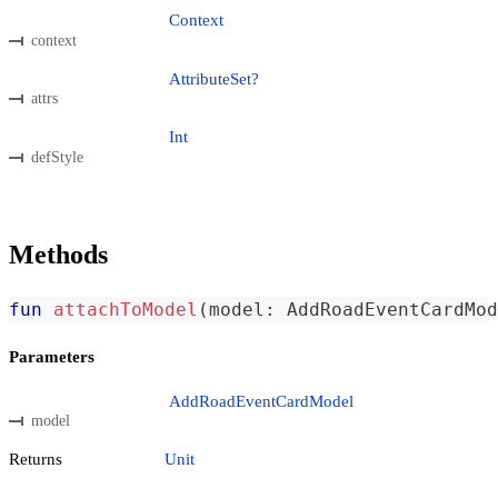
Context
context
AttributeSet?
attrs
Int
defStyle
Methods
fun
attachToModel
(
model
:
 AddRoadEventCardMod
Parameters
AddRoadEventCardModel
model
Returns
Unit