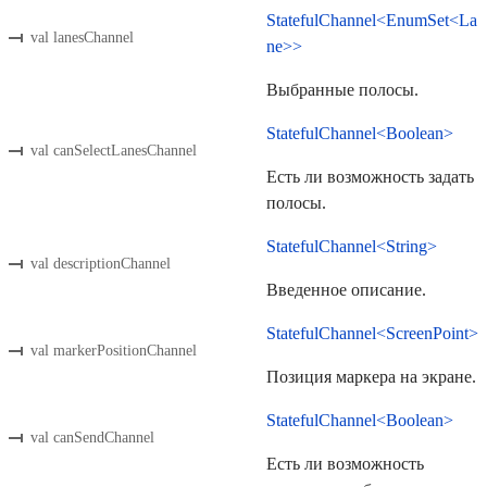
StatefulChannel<EnumSet<La
val lanesChannel
ne>>
Выбранные полосы.
StatefulChannel<Boolean>
val canSelectLanesChannel
Есть ли возможность задать
полосы.
StatefulChannel<String>
val descriptionChannel
Введенное описание.
StatefulChannel<ScreenPoint>
val markerPositionChannel
Позиция маркера на экране.
StatefulChannel<Boolean>
val canSendChannel
Есть ли возможность