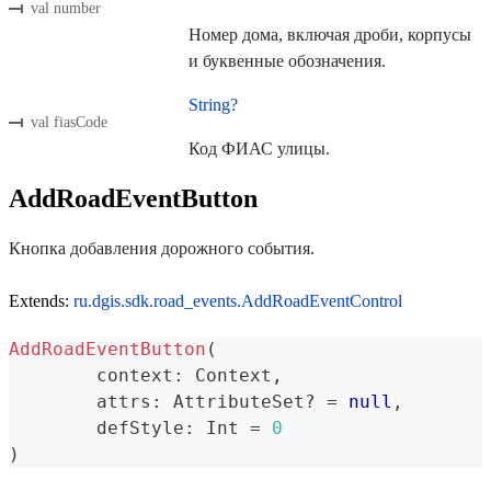
val number
Номер дома, включая дроби, корпусы
и буквенные обозначения.
String?
val fiasCode
Код ФИАС улицы.
AddRoadEventButton
Кнопка добавления дорожного события.
Extends:
ru.dgis.sdk.road_events.AddRoadEventControl
AddRoadEventButton
(
	context
:
 Context
,
	attrs
:
 AttributeSet
?
=
null
,
	defStyle
:
 Int 
=
0
)