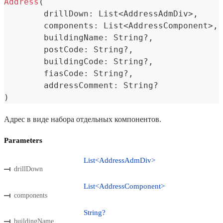
Address
(
	drillDown
:
 List
<
AddressAdmDiv
>
,
	components
:
 List
<
AddressComponent
>
,
	buildingName
:
 String
?
,
	postCode
:
 String
?
,
	buildingCode
:
 String
?
,
	fiasCode
:
 String
?
,
	addressComment
:
 String
?
)
Адрес в виде набора отдельных компонентов.
Parameters
List<AddressAdmDiv>
drillDown
List<AddressComponent>
components
String?
buildingName