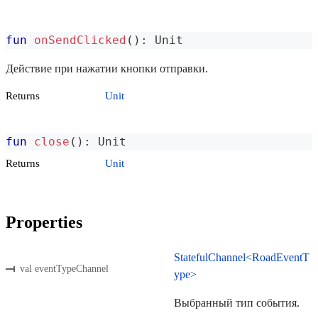
fun
onSendClicked
(
)
:
 Unit
Действие при нажатии кнопки отправки.
Returns
Unit
fun
close
(
)
:
 Unit
Returns
Unit
Properties
StatefulChannel<RoadEventT
val eventTypeChannel
ype>
Выбранный тип события.