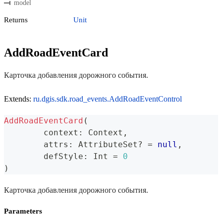
model
Returns
Unit
AddRoadEventCard
Карточка добавления дорожного события.
Extends:
ru.dgis.sdk.road_events.AddRoadEventControl
AddRoadEventCard
(
	context
:
 Context
,
	attrs
:
 AttributeSet
?
=
null
,
	defStyle
:
 Int 
=
0
)
Карточка добавления дорожного события.
Parameters