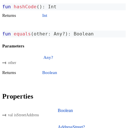
fun
hashCode
(
)
:
 Int
Returns
Int
fun
equals
(
other
:
 Any
?
)
:
 Boolean
Parameters
Any?
other
Returns
Boolean
Properties
Boolean
val isStreetAddress
AddressStreet?