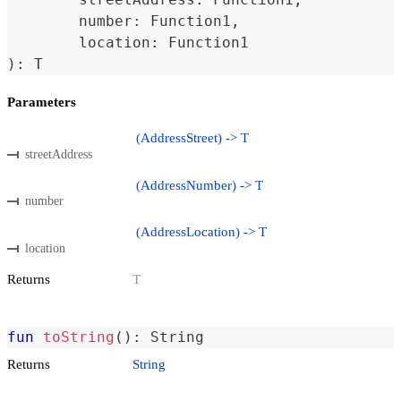
	number
:
 Function1
,
	location
:
 Function1
)
:
 T
Parameters
(AddressStreet) -> T
streetAddress
(AddressNumber) -> T
number
(AddressLocation) -> T
location
Returns
T
fun
toString
(
)
:
 String
Returns
String