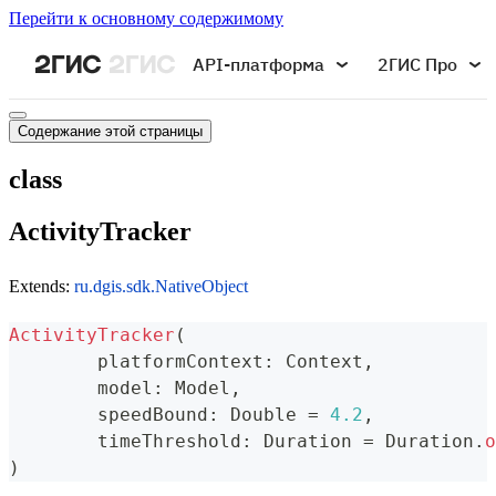
Перейти к основному содержимому
API-платформа
2ГИС Про
Содержание этой страницы
class
ActivityTracker
Extends:
ru.dgis.sdk.NativeObject
ActivityTracker
(
	platformContext
:
 Context
,
	model
:
 Model
,
	speedBound
:
 Double 
=
4.2
,
	timeThreshold
:
 Duration 
=
 Duration
.
o
)