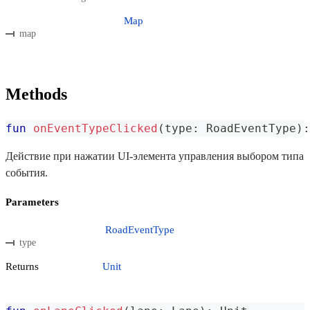
Map
map
Methods
fun
onEventTypeClicked
(
type
:
 RoadEventType
)
:
Действие при нажатии UI-элемента управления выбором типа
события.
Parameters
RoadEventType
type
Returns
Unit