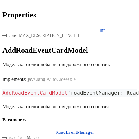
Properties
Int
const MAX_DESCRIPTION_LENGTH
AddRoadEventCardModel
Модель карточки добавления дорожного события.
Implements:
java.lang.AutoCloseable
AddRoadEventCardModel
(
roadEventManager
:
 Road
Модель карточки добавления дорожного события.
Parameters
RoadEventManager
roadEventManager