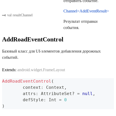
отправить событие.
Channel<AddEventResult>
val resultChannel
Результат отправки
события.
AddRoadEventControl
Базовый класс для UI-элементов добавления дорожных
событий.
Extends:
android.widget.FrameLayout
AddRoadEventControl
(
	context
:
 Context
,
	attrs
:
 AttributeSet
?
=
null
,
	defStyle
:
 Int 
=
0
)