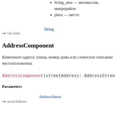
living_area — жилмассив,
микрорайон
place — место
String
val name
AddressComponent
Компонент адреса: улица, номер дома или словесное описание
местоположения.
AddressComponent
(
streetAddress
:
 AddressStree
Parameters
AddressStreet
streetAddress