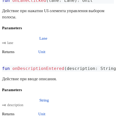
fun
onLaneClicked
(
lane
:
 Lane
)
:
 Unit
Действие при нажатии UI-элемента управления выбором
полосы.
Parameters
Lane
lane
Returns
Unit
fun
onDescriptionEntered
(
description
:
 String
Действие при вводе описания.
Parameters
String
description
Returns
Unit