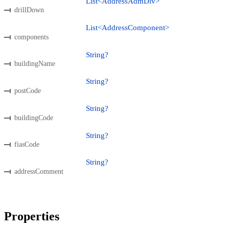
List<AddressAdmDiv>
drillDown
List<AddressComponent>
components
String?
buildingName
String?
postCode
String?
buildingCode
String?
fiasCode
String?
addressComment
Properties