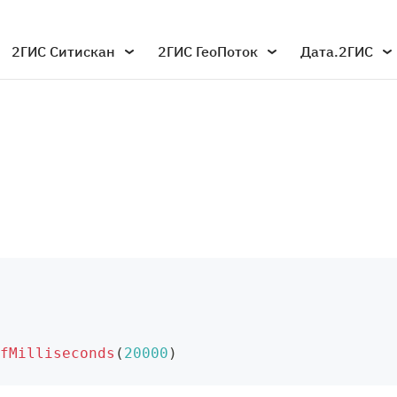
2ГИС Ситискан
2ГИС ГеоПоток
Дата.2ГИС
fMilliseconds
(
20000
)