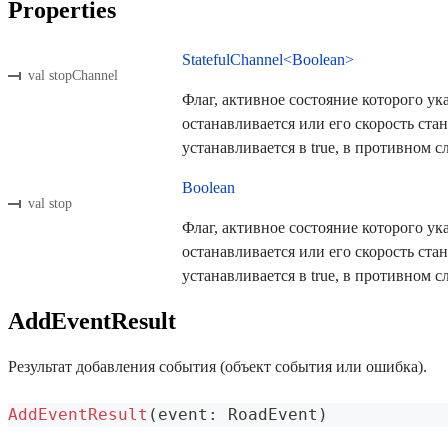
Properties
StatefulChannel<Boolean>
val stopChannel
Флаг, активное состояние которого ук
останавливается или его скорость ста
устанавливается в true, в противном сл
Boolean
val stop
Флаг, активное состояние которого ук
останавливается или его скорость ста
устанавливается в true, в противном сл
AddEventResult
Результат добавления события (объект события или ошибка).
AddEventResult
(
event
:
 RoadEvent
)