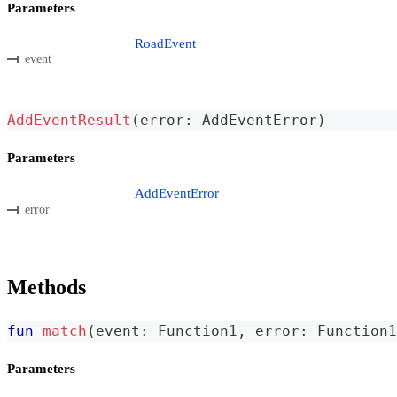
Parameters
RoadEvent
event
AddEventResult
(
error
:
 AddEventError
)
Parameters
AddEventError
error
Methods
fun
match
(
event
:
 Function1
,
 error
:
 Function1
Parameters