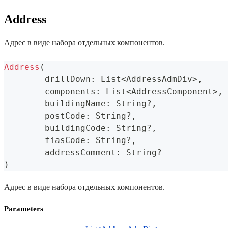
Address
Адрес в виде набора отдельных компонентов.
Address
(
	drillDown
:
 List
<
AddressAdmDiv
>
,
	components
:
 List
<
AddressComponent
>
,
	buildingName
:
 String
?
,
	postCode
:
 String
?
,
	buildingCode
:
 String
?
,
	fiasCode
:
 String
?
,
	addressComment
:
 String
?
)
Адрес в виде набора отдельных компонентов.
Parameters