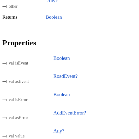
Any?
other
Returns
Boolean
Properties
Boolean
val isEvent
RoadEvent?
val asEvent
Boolean
val isError
AddEventError?
val asError
Any?
val value