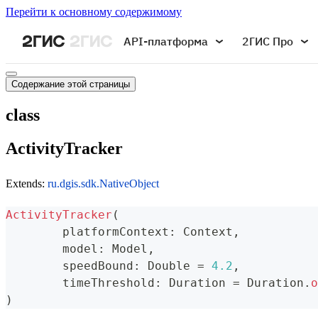
Перейти к основному содержимому
API-платформа
2ГИС Про
Содержание этой страницы
class
ActivityTracker
Extends:
ru.dgis.sdk.NativeObject
ActivityTracker
(
	platformContext
:
 Context
,
	model
:
 Model
,
	speedBound
:
 Double 
=
4.2
,
	timeThreshold
:
 Duration 
=
 Duration
.
o
)