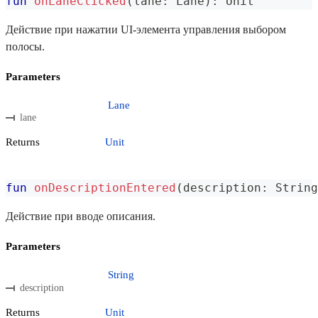
fun
onLaneClicked
(
lane
:
 Lane
)
:
 Unit
Действие при нажатии UI-элемента управления выбором
полосы.
Parameters
Lane
lane
Returns
Unit
fun
onDescriptionEntered
(
description
:
 String
Действие при вводе описания.
Parameters
String
description
Returns
Unit