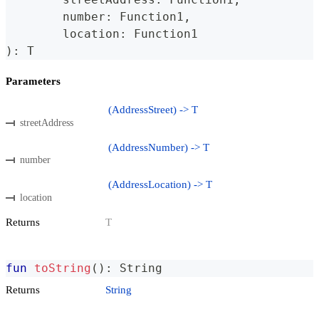
	number
:
 Function1
,
	location
:
 Function1
)
:
 T
Parameters
(AddressStreet) -> T
streetAddress
(AddressNumber) -> T
number
(AddressLocation) -> T
location
Returns
T
fun
toString
(
)
:
 String
Returns
String