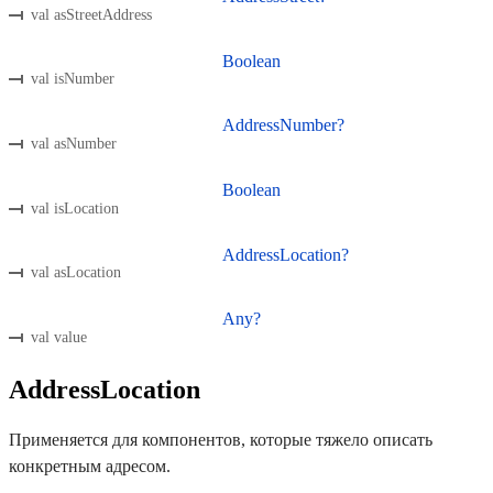
val asStreetAddress
Boolean
val isNumber
AddressNumber?
val asNumber
Boolean
val isLocation
AddressLocation?
val asLocation
Any?
val value
AddressLocation
Применяется для компонентов, которые тяжело описать
конкретным адресом.