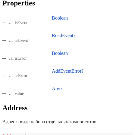
Properties
Boolean
val isEvent
RoadEvent?
val asEvent
Boolean
val isError
AddEventError?
val asError
Any?
val value
Address
Адрес в виде набора отдельных компонентов.