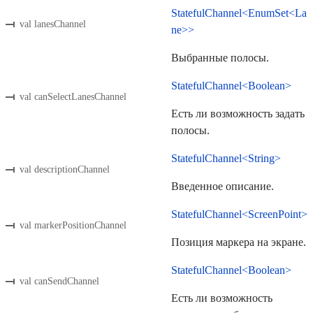
StatefulChannel<EnumSet<La
val lanesChannel
ne>>
Выбранные полосы.
StatefulChannel<Boolean>
val canSelectLanesChannel
Есть ли возможность задать
полосы.
StatefulChannel<String>
val descriptionChannel
Введенное описание.
StatefulChannel<ScreenPoint>
val markerPositionChannel
Позиция маркера на экране.
StatefulChannel<Boolean>
val canSendChannel
Есть ли возможность