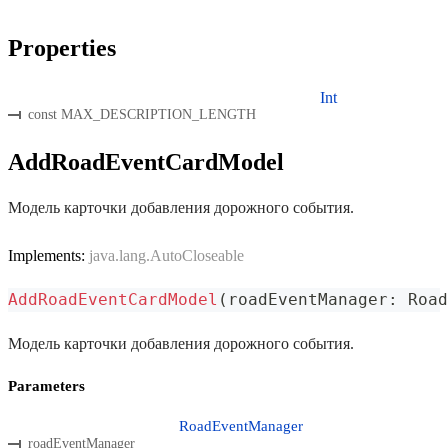
Properties
Int
const MAX_DESCRIPTION_LENGTH
AddRoadEventCardModel
Модель карточки добавления дорожного события.
Implements:
java.lang.AutoCloseable
AddRoadEventCardModel
(
roadEventManager
:
 Road
Модель карточки добавления дорожного события.
Parameters
RoadEventManager
roadEventManager