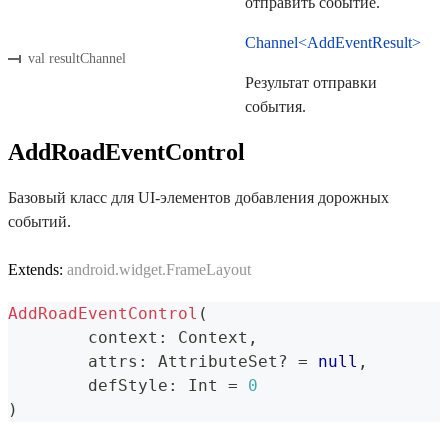
отправить событие.
Channel<AddEventResult>
val resultChannel
Результат отправки
события.
AddRoadEventControl
Базовый класс для UI-элементов добавления дорожных
событий.
Extends:
android.widget.FrameLayout
AddRoadEventControl
(
	context
:
 Context
,
	attrs
:
 AttributeSet
?
=
null
,
	defStyle
:
 Int 
=
0
)