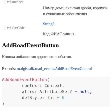
val number
Номер дома, включая дроби, корпусы
и буквенные обозначения.
String?
val fiasCode
Код ФИАС улицы.
AddRoadEventButton
Кнопка добавления дорожного события.
Extends:
ru.dgis.sdk.road_events.AddRoadEventControl
AddRoadEventButton
(
	context
:
 Context
,
	attrs
:
 AttributeSet
?
=
null
,
	defStyle
:
 Int 
=
0
)