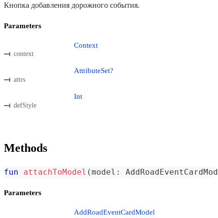
Кнопка добавления дорожного события.
Parameters
Context
context
AttributeSet?
attrs
Int
defStyle
Methods
fun
attachToModel
(
model
:
 AddRoadEventCardMod
Parameters
AddRoadEventCardModel