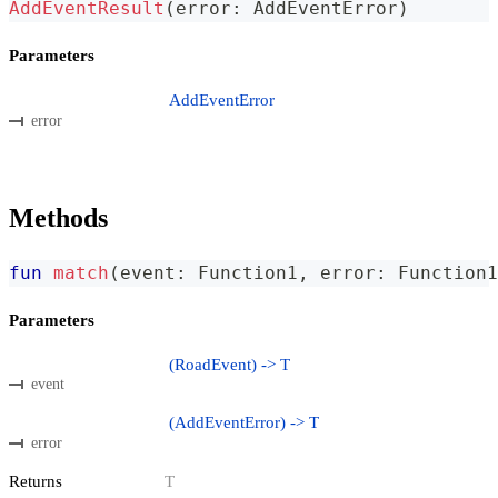
AddEventResult
(
error
:
 AddEventError
)
Parameters
AddEventError
error
Methods
fun
match
(
event
:
 Function1
,
 error
:
 Function1
Parameters
(RoadEvent) -> T
event
(AddEventError) -> T
error
Returns
T