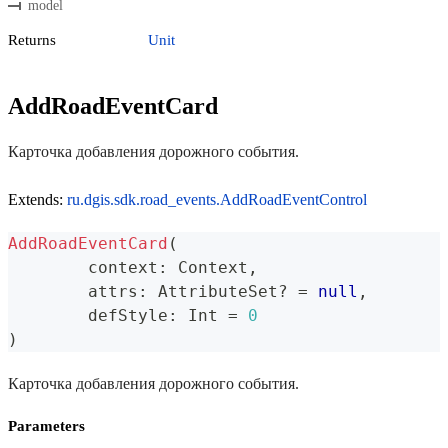
model
Returns
Unit
AddRoadEventCard
Карточка добавления дорожного события.
Extends:
ru.dgis.sdk.road_events.AddRoadEventControl
AddRoadEventCard
(
	context
:
 Context
,
	attrs
:
 AttributeSet
?
=
null
,
	defStyle
:
 Int 
=
0
)
Карточка добавления дорожного события.
Parameters