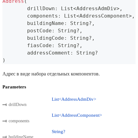
Address
(
	drillDown
:
 List
<
AddressAdmDiv
>
,
	components
:
 List
<
AddressComponent
>
,
	buildingName
:
 String
?
,
	postCode
:
 String
?
,
	buildingCode
:
 String
?
,
	fiasCode
:
 String
?
,
	addressComment
:
 String
?
)
Адрес в виде набора отдельных компонентов.
Parameters
List<AddressAdmDiv>
drillDown
List<AddressComponent>
components
String?
buildingName