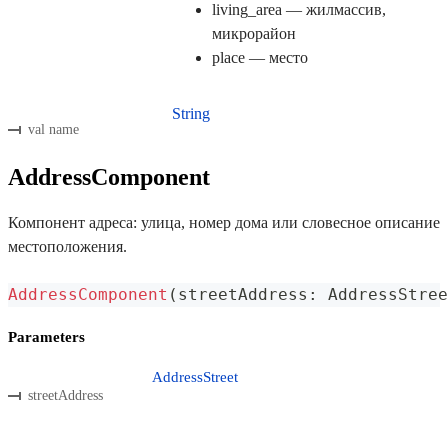
living_area — жилмассив,
микрорайон
place — место
String
val name
AddressComponent
Компонент адреса: улица, номер дома или словесное описание
местоположения.
AddressComponent
(
streetAddress
:
 AddressStree
Parameters
AddressStreet
streetAddress