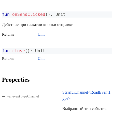
fun
onSendClicked
(
)
:
 Unit
Действие при нажатии кнопки отправки.
Returns
Unit
fun
close
(
)
:
 Unit
Returns
Unit
Properties
StatefulChannel<RoadEventT
val eventTypeChannel
ype>
Выбранный тип события.