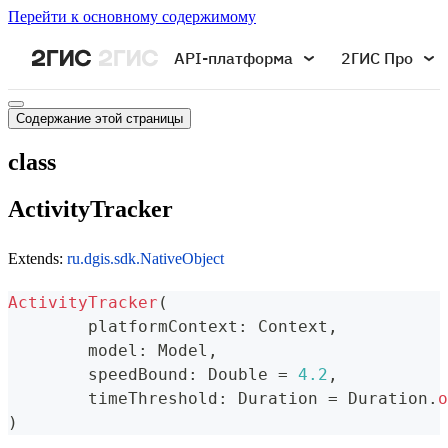
Перейти к основному содержимому
API-платформа
2ГИС Про
Содержание этой страницы
class
ActivityTracker
Extends:
ru.dgis.sdk.NativeObject
ActivityTracker
(
	platformContext
:
 Context
,
	model
:
 Model
,
	speedBound
:
 Double 
=
4.2
,
	timeThreshold
:
 Duration 
=
 Duration
.
o
)