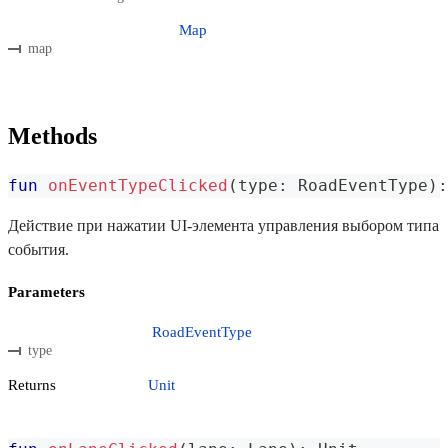
Map
map
Methods
fun
onEventTypeClicked
(
type
:
 RoadEventType
)
:
Действие при нажатии UI-элемента управления выбором типа
события.
Parameters
RoadEventType
type
Returns
Unit