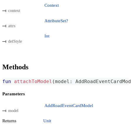
Context
context
AttributeSet?
attrs
Int
defStyle
Methods
fun
attachToModel
(
model
:
 AddRoadEventCardMod
Parameters
AddRoadEventCardModel
model
Returns
Unit