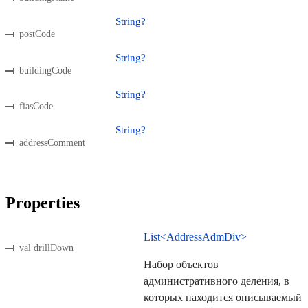
String?
postCode
String?
buildingCode
String?
fiasCode
String?
addressComment
Properties
List<AddressAdmDiv>
val drillDown
Набор объектов
административного деления, в
которых находится описываемый