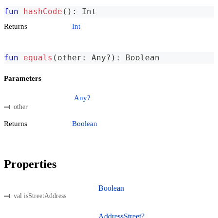
fun
hashCode
(
)
:
 Int
Returns
Int
fun
equals
(
other
:
 Any
?
)
:
 Boolean
Parameters
Any?
other
Returns
Boolean
Properties
Boolean
val isStreetAddress
AddressStreet?