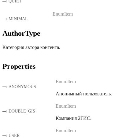
QUIET
EnumItem
MINIMAL
AuthorType
Категория автора контента.
Properties
EnumItem
ANONYMOUS
Анонимный пользователь.
EnumItem
DOUBLE_GIS
Компания 2ГИС.
EnumItem
USER