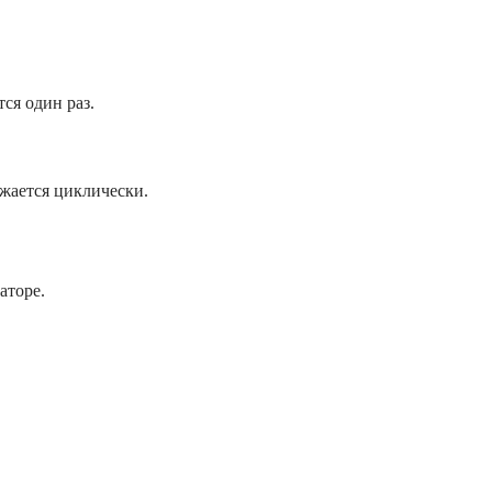
ся один раз.
жается циклически.
аторе.