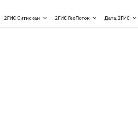
2ГИС Ситискан
2ГИС ГеоПоток
Дата.2ГИС