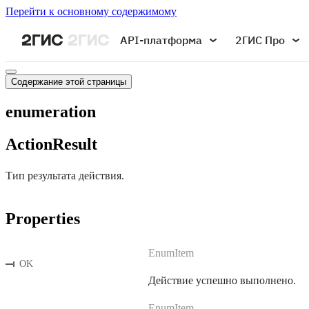
Перейти к основному содержимому
API-платформа
2ГИС Про
Содержание этой страницы
enumeration
ActionResult
Тип результата действия.
Properties
EnumItem
OK
Действие успешно выполнено.
EnumItem