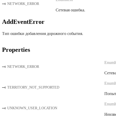
NETWORK_ERROR
Сетевая ошибка.
AddEventError
Тип ошибки добавления дорожного события.
Properties
EnumI
NETWORK_ERROR
Сетев
EnumI
TERRITORY_NOT_SUPPORTED
Попыт
EnumI
UNKNOWN_USER_LOCATION
Неизве