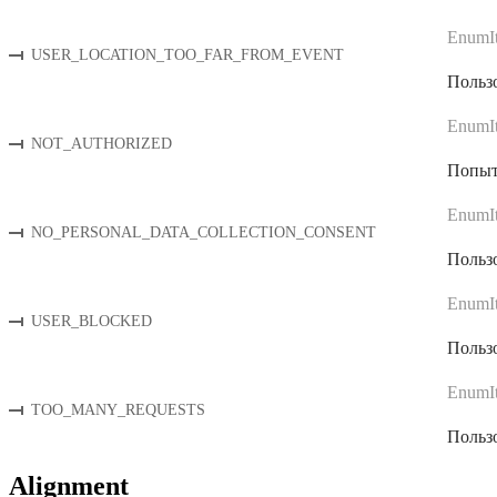
EnumI
USER_LOCATION_TOO_FAR_FROM_EVENT
Пользо
EnumI
NOT_AUTHORIZED
Попытк
EnumI
NO_PERSONAL_DATA_COLLECTION_CONSENT
Пользо
EnumI
USER_BLOCKED
Пользо
EnumI
TOO_MANY_REQUESTS
Пользо
Alignment