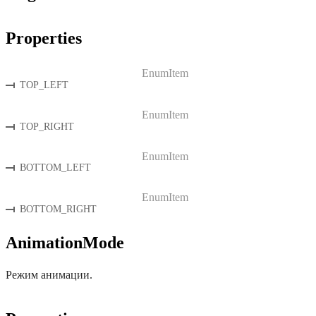
Properties
EnumItem
TOP_LEFT
EnumItem
TOP_RIGHT
EnumItem
BOTTOM_LEFT
EnumItem
BOTTOM_RIGHT
AnimationMode
Режим анимации.