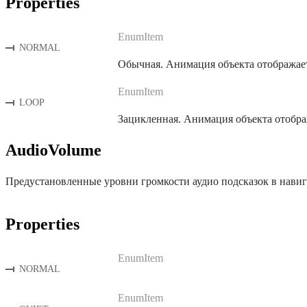
Properties
EnumItem
NORMAL
Обычная. Анимация объекта отображает
EnumItem
LOOP
Зацикленная. Анимация объекта отобра
AudioVolume
Предустановленные уровни громкости аудио подсказок в навиг
Properties
EnumItem
NORMAL
EnumItem