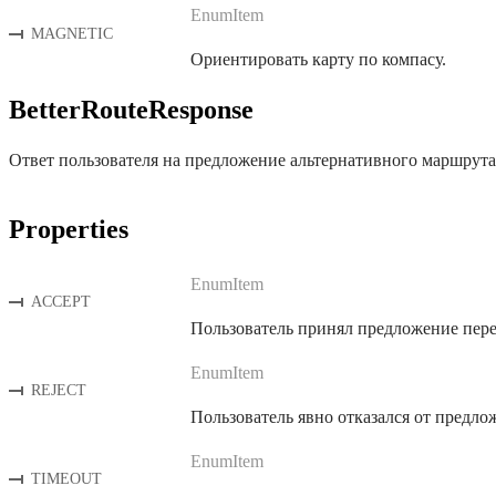
EnumItem
MAGNETIC
Ориентировать карту по компасу.
BetterRouteResponse
Ответ пользователя на предложение альтернативного маршрута
Properties
EnumItem
ACCEPT
Пользователь принял предложение пере
EnumItem
REJECT
Пользователь явно отказался от предл
EnumItem
TIMEOUT