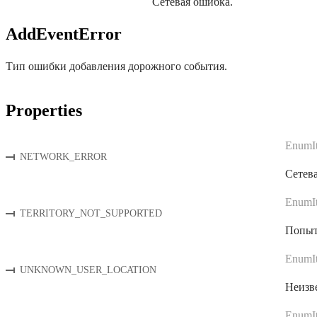
Сетевая ошибка.
AddEventError
Тип ошибки добавления дорожного события.
Properties
EnumI
NETWORK_ERROR
Сетев
EnumI
TERRITORY_NOT_SUPPORTED
Попыт
EnumI
UNKNOWN_USER_LOCATION
Неизве
EnumI