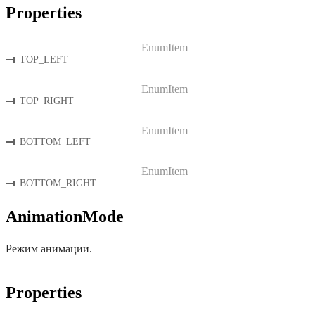
Properties
EnumItem
TOP_LEFT
EnumItem
TOP_RIGHT
EnumItem
BOTTOM_LEFT
EnumItem
BOTTOM_RIGHT
AnimationMode
Режим анимации.
Properties