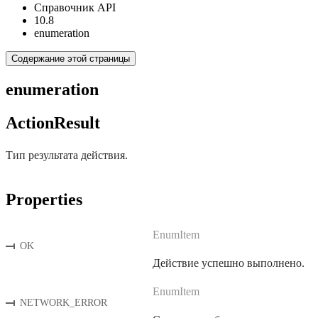
Справочник API
10.8
enumeration
Содержание этой страницы
enumeration
ActionResult
Тип результата действия.
Properties
EnumItem
OK
Действие успешно выполнено.
EnumItem
NETWORK_ERROR