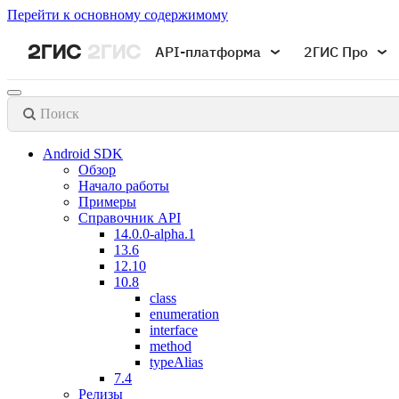
Перейти к основному содержимому
API-платформа
2ГИС Про
Поиск
Android SDK
Обзор
Начало работы
Примеры
Справочник API
14.0.0-alpha.1
13.6
12.10
10.8
class
enumeration
interface
method
typeAlias
7.4
Релизы