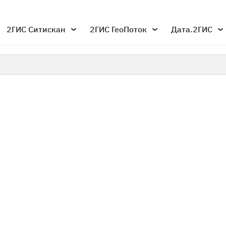
2ГИС Ситискан
2ГИС ГеоПоток
Дата.2ГИС