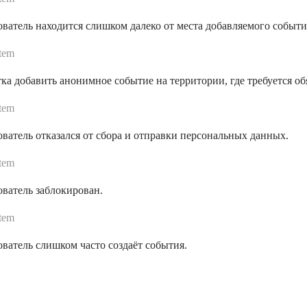
ватель находится слишком далеко от места добавляемого событи
tem
а добавить анонимное событие на территории, где требуется об
tem
ватель отказался от сбора и отправки персональных данных.
tem
ватель заблокирован.
tem
ватель слишком часто создаёт события.