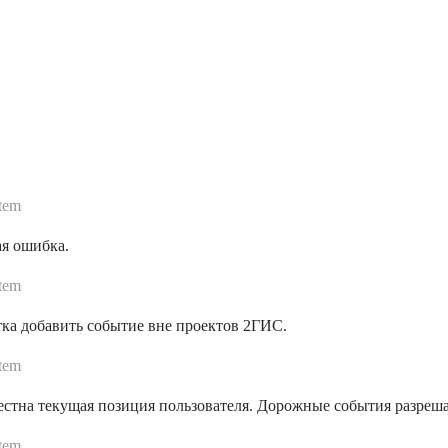
tem
ая ошибка.
tem
ка добавить событие вне проектов 2ГИС.
tem
стна текущая позиция пользователя. Дорожные события разрешае
tem