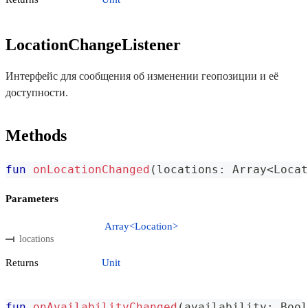
LocationChangeListener
Интерфейс для сообщения об изменении геопозиции и её
доступности.
Methods
fun
onLocationChanged
(
locations
:
 Array
<
Locat
Parameters
Array<Location>
locations
Returns
Unit
fun
onAvailabilityChanged
(
availability
:
 Bool