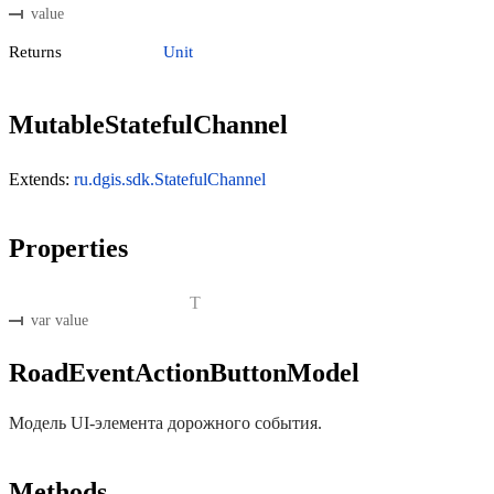
value
Returns
Unit
MutableStatefulChannel
Extends:
ru.dgis.sdk.StatefulChannel
Properties
T
var value
RoadEventActionButtonModel
Модель UI-элемента дорожного события.
Methods