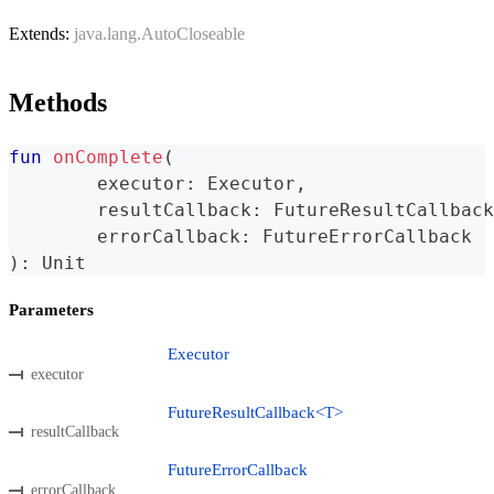
Extends:
java.lang.AutoCloseable
Methods
fun
onComplete
(
	executor
:
 Executor
,
	resultCallback
:
 FutureResultCallback
	errorCallback
:
 FutureErrorCallback
)
:
 Unit
Parameters
Executor
executor
FutureResultCallback<T>
resultCallback
FutureErrorCallback
errorCallback