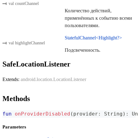
val countChannel
Количество действий,
применённых к событию всеми
пользователями.
StatefulChannel<Highlight?>
val highlightChannel
Подсвеченность.
SafeLocationListener
Extends:
android.location.LocationListener
Methods
fun
onProviderDisabled
(
provider
:
 String
)
:
 Un
Parameters