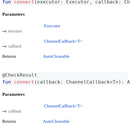
fun
connect
(
executor
:
 Executor
,
 callback
:
 Ch
Parameters
Executor
executor
ChannelCallback<T>
callback
Returns
AutoCloseable
@CheckResult
fun
connect
(
callback
:
 ChannelCallback
<
T
>
)
:
 A
Parameters
ChannelCallback<T>
callback
Returns
AutoCloseable