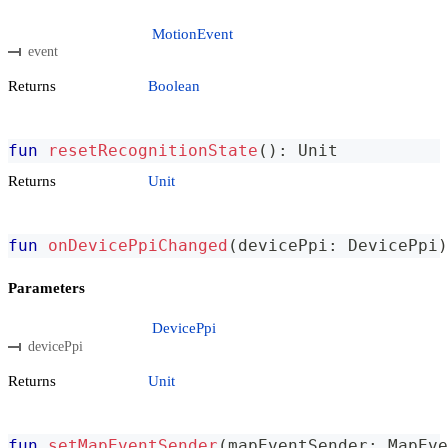
MotionEvent
event
Returns
Boolean
fun
resetRecognitionState
(
)
:
 Unit
Returns
Unit
fun
onDevicePpiChanged
(
devicePpi
:
 DevicePpi
)
Parameters
DevicePpi
devicePpi
Returns
Unit
fun
setMapEventSender
(
mapEventSender
:
 MapEve