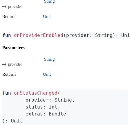
String
provider
Returns
Unit
fun
onProviderEnabled
(
provider
:
 String
)
:
 Uni
Parameters
String
provider
Returns
Unit
fun
onStatusChanged
(
	provider
:
 String
,
	status
:
 Int
,
	extras
:
 Bundle
)
:
 Unit