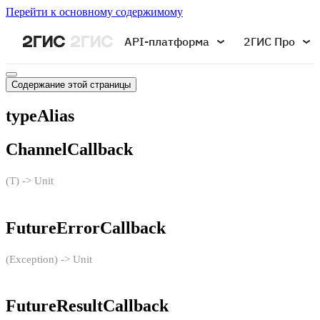
Перейти к основному содержимому
API-платформа
2ГИС Про
Содержание этой страницы
typeAlias
ChannelCallback
(T) -> Unit
FutureErrorCallback
(Exception) -> Unit
FutureResultCallback