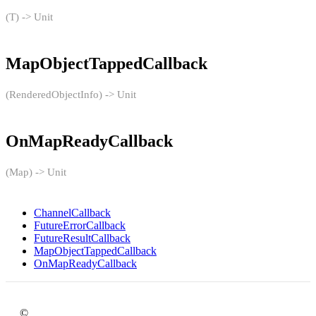
(T) -> Unit
MapObjectTappedCallback
(RenderedObjectInfo) -> Unit
OnMapReadyCallback
(Map) -> Unit
ChannelCallback
FutureErrorCallback
FutureResultCallback
MapObjectTappedCallback
OnMapReadyCallback
©