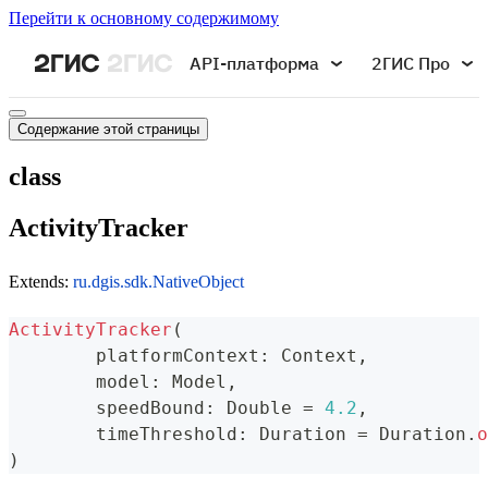
Перейти к основному содержимому
API-платформа
2ГИС Про
Содержание этой страницы
class
ActivityTracker
Extends:
ru.dgis.sdk.NativeObject
ActivityTracker
(
	platformContext
:
 Context
,
	model
:
 Model
,
	speedBound
:
 Double 
=
4.2
,
	timeThreshold
:
 Duration 
=
 Duration
.
o
)