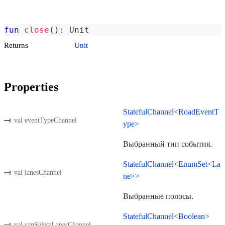
fun
close
(
)
:
 Unit
Returns
Unit
Properties
StatefulChannel<RoadEventT
val eventTypeChannel
ype>
Выбранный тип события.
StatefulChannel<EnumSet<La
val lanesChannel
ne>>
Выбранные полосы.
StatefulChannel<Boolean>
val canSelectLanesChannel