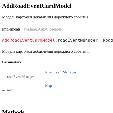
AddRoadEventCardModel
Модель карточки добавления дорожного события.
Implements:
java.lang.AutoCloseable
AddRoadEventCardModel
(
roadEventManager
:
 Road
Модель карточки добавления дорожного события.
Parameters
RoadEventManager
roadEventManager
Map
map
Methods