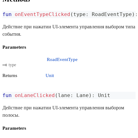
fun
onEventTypeClicked
(
type
:
 RoadEventType
)
:
Действие при нажатии UI-элемента управления выбором типа
события.
Parameters
RoadEventType
type
Returns
Unit
fun
onLaneClicked
(
lane
:
 Lane
)
:
 Unit
Действие при нажатии UI-элемента управления выбором
полосы.
Parameters