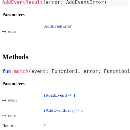
AddEventResult
(
error
:
 AddEventError
)
Parameters
AddEventError
error
Methods
fun
match
(
event
:
 Function1
,
 error
:
 Function1
Parameters
(RoadEvent) -> T
event
(AddEventError) -> T
error
Returns
T