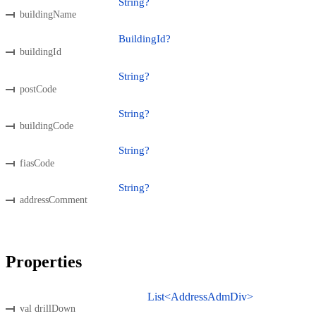
String?
buildingName
BuildingId?
buildingId
String?
postCode
String?
buildingCode
String?
fiasCode
String?
addressComment
Properties
List<AddressAdmDiv>
val drillDown