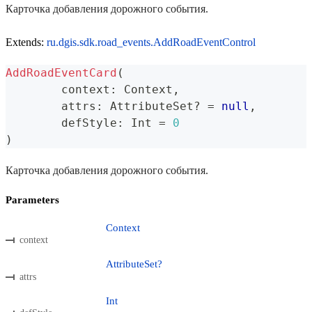
Карточка добавления дорожного события.
Extends:
ru.dgis.sdk.road_events.AddRoadEventControl
AddRoadEventCard
(
	context
:
 Context
,
	attrs
:
 AttributeSet
?
=
null
,
	defStyle
:
 Int 
=
0
)
Карточка добавления дорожного события.
Parameters
Context
context
AttributeSet?
attrs
Int