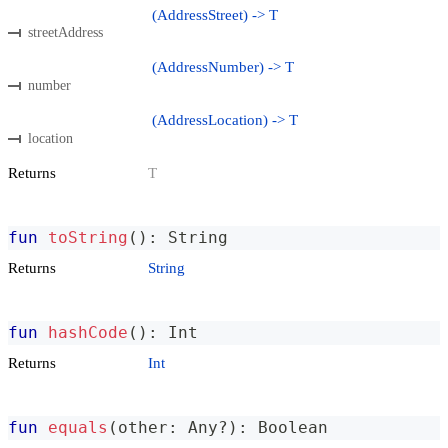
(AddressStreet) -> T
streetAddress
(AddressNumber) -> T
number
(AddressLocation) -> T
location
Returns
T
fun
toString
(
)
:
 String
Returns
String
fun
hashCode
(
)
:
 Int
Returns
Int
fun
equals
(
other
:
 Any
?
)
:
 Boolean