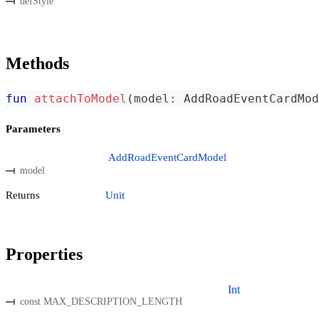
defStyle
Methods
fun
attachToModel
(
model
:
 AddRoadEventCardMod
Parameters
AddRoadEventCardModel
model
Returns
Unit
Properties
Int
const MAX_DESCRIPTION_LENGTH