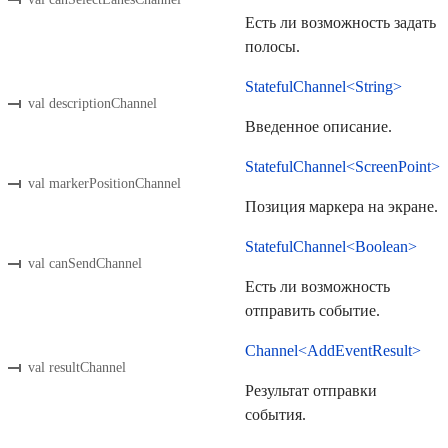
Есть ли возможность задать
полосы.
StatefulChannel<String>
val descriptionChannel
Введенное описание.
StatefulChannel<ScreenPoint>
val markerPositionChannel
Позиция маркера на экране.
StatefulChannel<Boolean>
val canSendChannel
Есть ли возможность
отправить событие.
Channel<AddEventResult>
val resultChannel
Результат отправки
события.