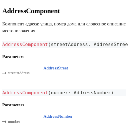
AddressComponent
Компонент адреса: улица, номер дома или словесное описание
местоположения.
AddressComponent
(
streetAddress
:
 AddressStree
Parameters
AddressStreet
streetAddress
AddressComponent
(
number
:
 AddressNumber
)
Parameters
AddressNumber
number