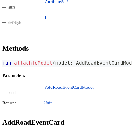
AttributeSet?
attrs
Int
defStyle
Methods
fun
attachToModel
(
model
:
 AddRoadEventCardMod
Parameters
AddRoadEventCardModel
model
Returns
Unit
AddRoadEventCard