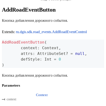
AddRoadEventButton
Кнопка добавления дорожного события.
Extends:
ru.dgis.sdk.road_events.AddRoadEventControl
AddRoadEventButton
(
	context
:
 Context
,
	attrs
:
 AttributeSet
?
=
null
,
	defStyle
:
 Int 
=
0
)
Кнопка добавления дорожного события.
Parameters
Context
context