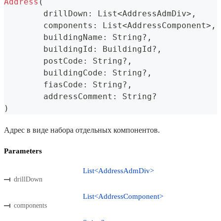
Address
(
	drillDown
:
 List
<
AddressAdmDiv
>
,
	components
:
 List
<
AddressComponent
>
,
	buildingName
:
 String
?
,
	buildingId
:
 BuildingId
?
,
	postCode
:
 String
?
,
	buildingCode
:
 String
?
,
	fiasCode
:
 String
?
,
	addressComment
:
 String
?
)
Адрес в виде набора отдельных компонентов.
Parameters
List<AddressAdmDiv>
drillDown
List<AddressComponent>
components