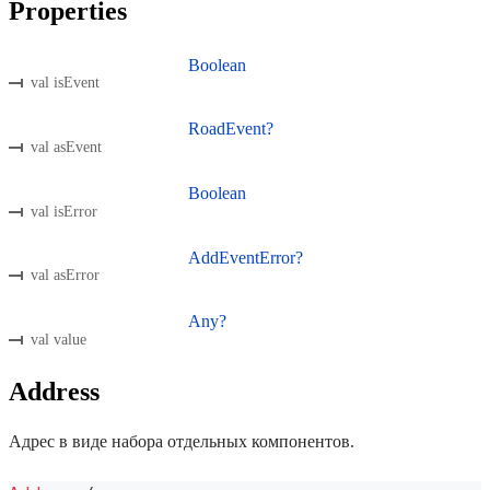
Properties
Boolean
val isEvent
RoadEvent?
val asEvent
Boolean
val isError
AddEventError?
val asError
Any?
val value
Address
Адрес в виде набора отдельных компонентов.