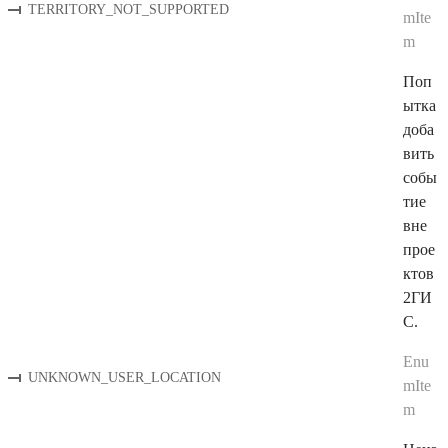
TERRITORY_NOT_SUPPORTED
mIte
m
Поп
ытка
доба
вить
собы
тие
вне
прое
ктов
2ГИ
С.
Enu
UNKNOWN_USER_LOCATION
mIte
m