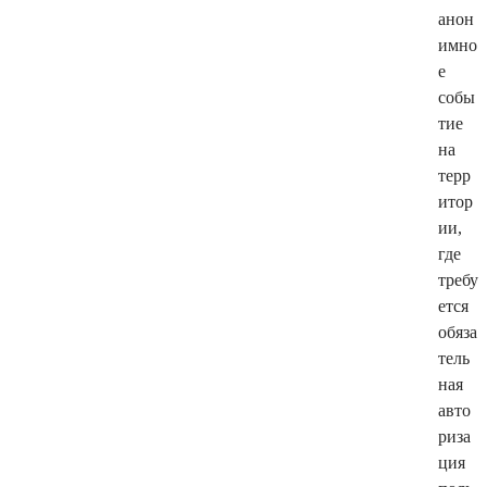
анон
имно
е
собы
тие
на
терр
итор
ии,
где
требу
ется
обяза
тель
ная
авто
риза
ция