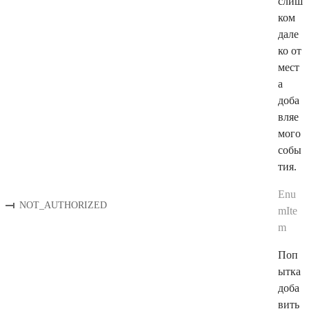
слиш
ком
дале
ко от
мест
а
доба
вляе
мого
собы
тия.
Enu
NOT_AUTHORIZED
mIte
m
Поп
ытка
доба
вить