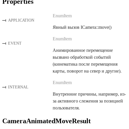
Properties
EnumItem
APPLICATION
Явный вызов ICamera::move()
EnumItem
EVENT
Анимированное перемещение
вызвано обработкой событий
(кинематика после перемещения
карты, поворот на север и другие).
EnumItem
INTERNAL
Внутренние причины, например, из-
за активного слежения за позицией
пользователя.
CameraAnimatedMoveResult