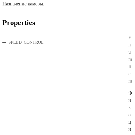
Назначение камеры.
Properties
E
SPEED_CONTROL
n
u
m
It
e
m
Ф
и
к
са
ц
и