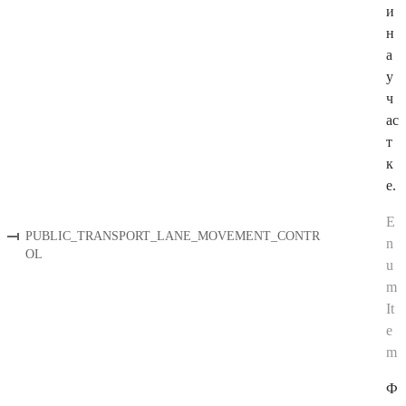
и
н
а
у
ч
ас
т
к
е.
E
PUBLIC_TRANSPORT_LANE_MOVEMENT_CONTR
n
OL
u
m
It
e
m
Ф