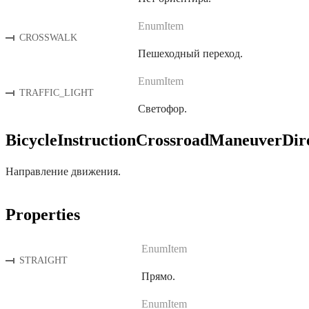
EnumItem
CROSSWALK
Пешеходный переход.
EnumItem
TRAFFIC_LIGHT
Светофор.
BicycleInstructionCrossroadManeuverDir
Направление движения.
Properties
EnumItem
STRAIGHT
Прямо.
EnumItem