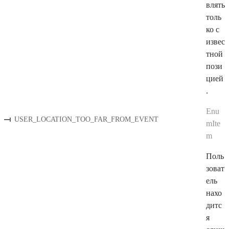
влять
толь
ко с
извес
тной
пози
цией
.
Enu
USER_LOCATION_TOO_FAR_FROM_EVENT
mIte
m
Поль
зоват
ель
нахо
дитс
я