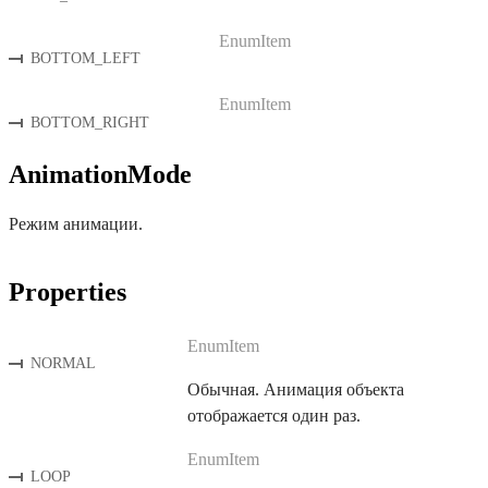
EnumItem
BOTTOM_LEFT
EnumItem
BOTTOM_RIGHT
AnimationMode
Режим анимации.
Properties
EnumItem
NORMAL
Обычная. Анимация объекта
отображается один раз.
EnumItem
LOOP