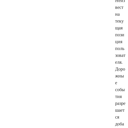
Неиз
вест
на
теку
щая
пози
ция
поль
зоват
еля.
Доро
жны
е
собы
тия
разре
шает
ся
доба