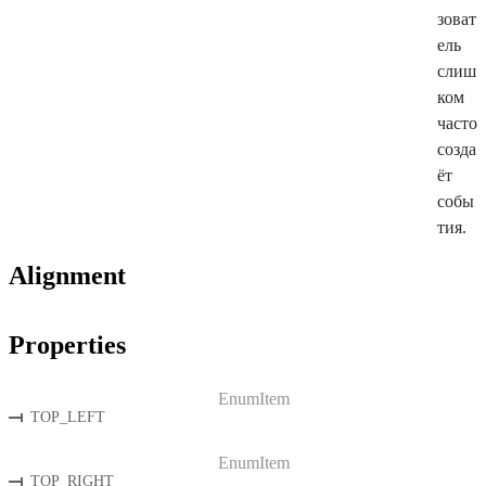
зоват
ель
слиш
ком
часто
созда
ёт
собы
тия.
Alignment
Properties
EnumItem
TOP_LEFT
EnumItem
TOP_RIGHT