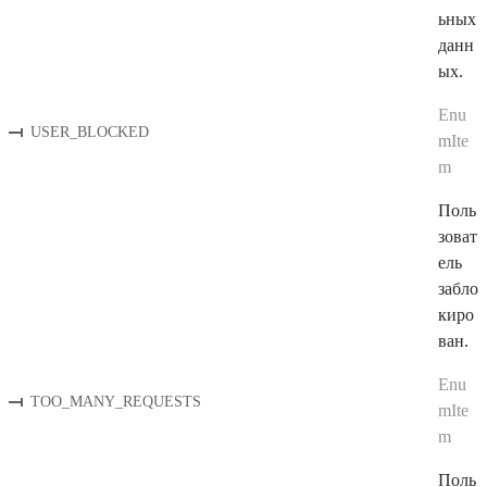
ьных
данн
ых.
Enu
USER_BLOCKED
mIte
m
Поль
зоват
ель
забло
киро
ван.
Enu
TOO_MANY_REQUESTS
mIte
m
Поль