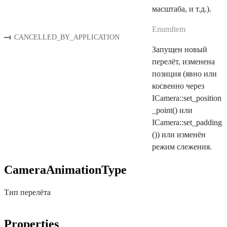
масштаба, и т.д.).
EnumItem
CANCELLED_BY_APPLICATION
Запущен новый
перелёт, изменена
позиция (явно или
косвенно через
ICamera::set_position
_point() или
ICamera::set_padding
()) или изменён
режим слежения.
CameraAnimationType
Тип перелёта
Properties