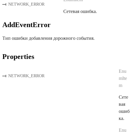
NETWORK_ERROR
Сетевая ошибка.
AddEventError
Тип ошибки добавления дорожного события.
Properties
Enu
NETWORK_ERROR
mIte
m
Сете
вая
ошиб
ка.
Enu