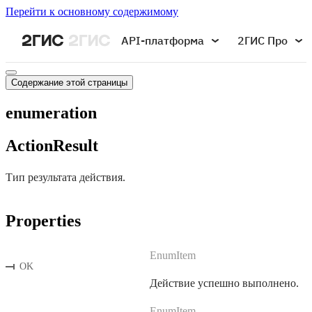
Перейти к основному содержимому
API-платформа
2ГИС Про
Содержание этой страницы
enumeration
ActionResult
Тип результата действия.
Properties
EnumItem
OK
Действие успешно выполнено.
EnumItem