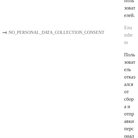
поль
зоват
елей.
Enu
NO_PERSONAL_DATA_COLLECTION_CONSENT
mIte
m
Поль
зоват
ель
отказ
ался
от
сбор
а и
отпр
авки
перс
онал