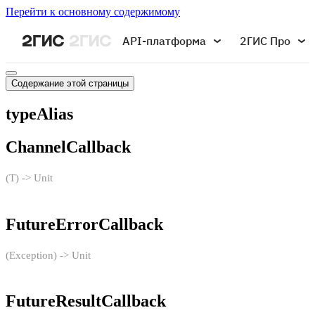
Перейти к основному содержимому
API-платформа
2ГИС Про
Содержание этой страницы
typeAlias
ChannelCallback
(T) -> Unit
FutureErrorCallback
(Exception) -> Unit
FutureResultCallback