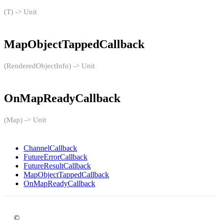
(T) -> Unit
MapObjectTappedCallback
(RenderedObjectInfo) -> Unit
OnMapReadyCallback
(Map) -> Unit
ChannelCallback
FutureErrorCallback
FutureResultCallback
MapObjectTappedCallback
OnMapReadyCallback
©