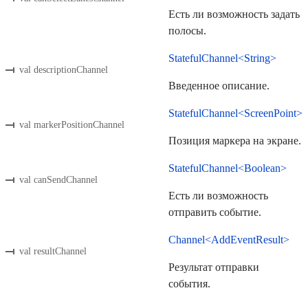
Есть ли возможность задать
полосы.
StatefulChannel<String>
val descriptionChannel
Введенное описание.
StatefulChannel<ScreenPoint>
val markerPositionChannel
Позиция маркера на экране.
StatefulChannel<Boolean>
val canSendChannel
Есть ли возможность
отправить событие.
Channel<AddEventResult>
val resultChannel
Результат отправки
события.