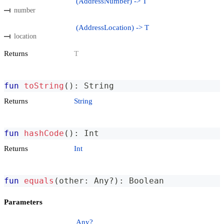
(AddressNumber) -> T
number
(AddressLocation) -> T
location
Returns
T
fun
toString
(
)
:
 String
Returns
String
fun
hashCode
(
)
:
 Int
Returns
Int
fun
equals
(
other
:
 Any
?
)
:
 Boolean
Parameters
Any?