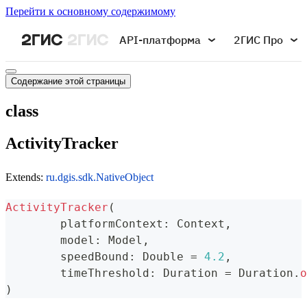
Перейти к основному содержимому
API-платформа
2ГИС Про
Содержание этой страницы
class
ActivityTracker
Extends:
ru.dgis.sdk.NativeObject
ActivityTracker
(
	platformContext
:
 Context
,
	model
:
 Model
,
	speedBound
:
 Double 
=
4.2
,
	timeThreshold
:
 Duration 
=
 Duration
.
o
)