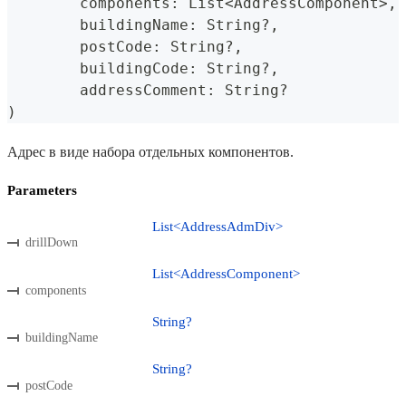
	components
:
 List
<
AddressComponent
>
,
	buildingName
:
 String
?
,
	postCode
:
 String
?
,
	buildingCode
:
 String
?
,
	addressComment
:
 String
?
)
Адрес в виде набора отдельных компонентов.
Parameters
List<AddressAdmDiv>
drillDown
List<AddressComponent>
components
String?
buildingName
String?
postCode