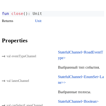
fun
close
(
)
:
 Unit
Returns
Unit
Properties
StatefulChannel<RoadEventT
val eventTypeChannel
ype>
Выбранный тип события.
StatefulChannel<EnumSet<La
val lanesChannel
ne>>
Выбранные полосы.
StatefulChannel<Boolean>
val canSelectLanesChannel