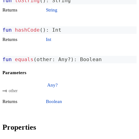
fun
toString
(
)
:
 String
Returns
String
fun
hashCode
(
)
:
 Int
Returns
Int
fun
equals
(
other
:
 Any
?
)
:
 Boolean
Parameters
Any?
other
Returns
Boolean
Properties