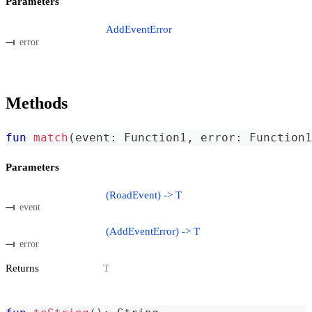
Parameters
AddEventError
error
Methods
fun
match
(
event
:
 Function1
,
 error
:
 Function1
Parameters
(RoadEvent) -> T
event
(AddEventError) -> T
error
Returns
T