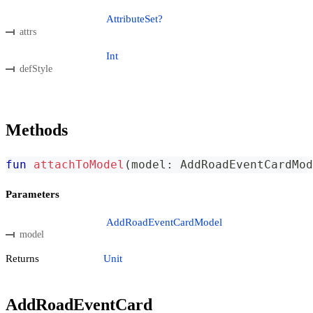
AttributeSet?
attrs
Int
defStyle
Methods
fun
attachToModel
(
model
:
 AddRoadEventCardMod
Parameters
AddRoadEventCardModel
model
Returns
Unit
AddRoadEventCard