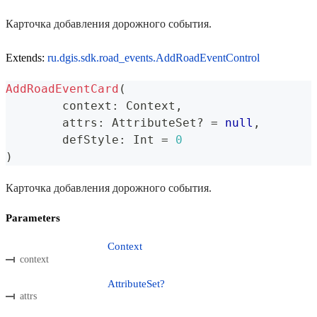
Карточка добавления дорожного события.
Extends:
ru.dgis.sdk.road_events.AddRoadEventControl
AddRoadEventCard
(
	context
:
 Context
,
	attrs
:
 AttributeSet
?
=
null
,
	defStyle
:
 Int 
=
0
)
Карточка добавления дорожного события.
Parameters
Context
context
AttributeSet?
attrs