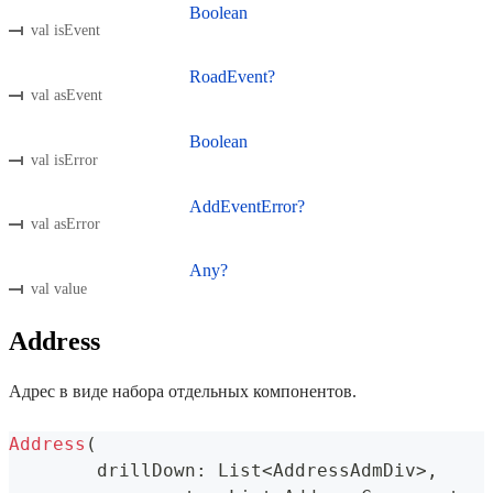
Boolean
val isEvent
RoadEvent?
val asEvent
Boolean
val isError
AddEventError?
val asError
Any?
val value
Address
Адрес в виде набора отдельных компонентов.
Address
(
	drillDown
:
 List
<
AddressAdmDiv
>
,