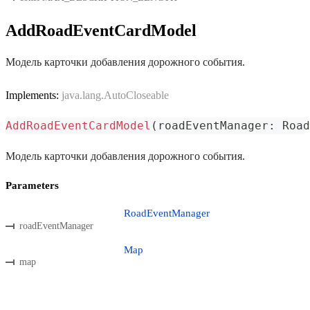
AddRoadEventCardModel
Модель карточки добавления дорожного события.
Implements:
java.lang.AutoCloseable
AddRoadEventCardModel
(
roadEventManager
:
 Road
Модель карточки добавления дорожного события.
Parameters
RoadEventManager
roadEventManager
Map
map