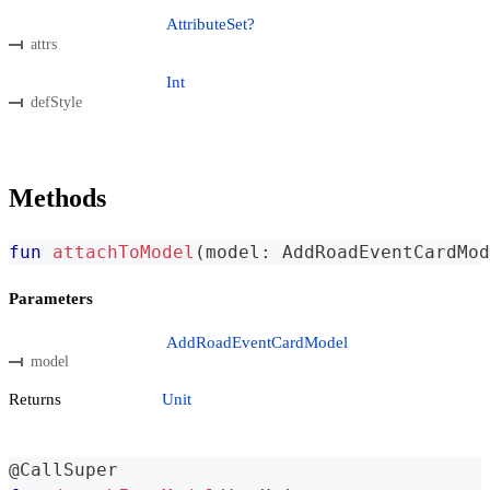
AttributeSet?
attrs
Int
defStyle
Methods
fun
attachToModel
(
model
:
 AddRoadEventCardMod
Parameters
AddRoadEventCardModel
model
Returns
Unit
@CallSuper