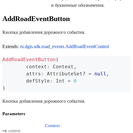
и буквенные обозначения.
AddRoadEventButton
Кнопка добавления дорожного события.
Extends:
ru.dgis.sdk.road_events.AddRoadEventControl
AddRoadEventButton
(
	context
:
 Context
,
	attrs
:
 AttributeSet
?
=
null
,
	defStyle
:
 Int 
=
0
)
Кнопка добавления дорожного события.
Parameters
Context
context