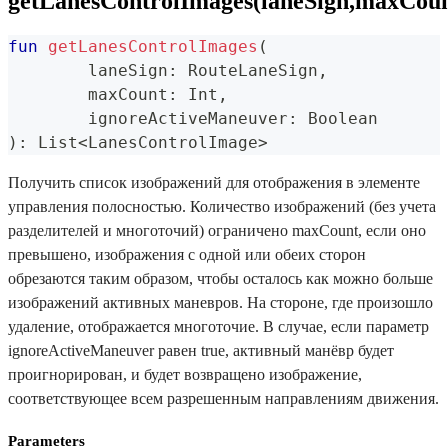
getLanesControlImages(laneSign,maxCoun
fun
getLanesControlImages
(
	laneSign
:
 RouteLaneSign
,
	maxCount
:
 Int
,
	ignoreActiveManeuver
:
 Boolean
)
:
 List
<
LanesControlImage
>
Получить список изображений для отображения в элементе
управления полосностью. Количество изображений (без учета
разделителей и многоточий) ограничено maxCount, если оно
превышено, изображения с одной или обеих сторон
обрезаются таким образом, чтобы осталось как можно больше
изображений активных маневров. На стороне, где произошло
удаление, отображается многоточие. В случае, если параметр
ignoreActiveManeuver равен true, активный манёвр будет
проигнорирован, и будет возвращено изображение,
соответствующее всем разрешенным направлениям движения.
Parameters