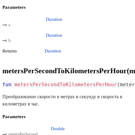
Parameters
Duration
a
Duration
b
Returns
Duration
metersPerSecondToKilometersPerHour(m
fun
metersPerSecondToKilometersPerHour
(
meter
Преобразование скорости в метрах в секунду в скорость в
километрах в час.
Parameters
Double
metersPerSecond