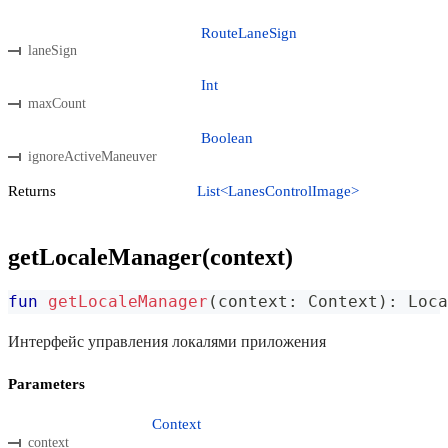
RouteLaneSign
laneSign
Int
maxCount
Boolean
ignoreActiveManeuver
Returns
List<LanesControlImage>
getLocaleManager(context)
fun
getLocaleManager
(
context
:
 Context
)
:
 Loca
Интерфейс управления локалями приложения
Parameters
Context
context