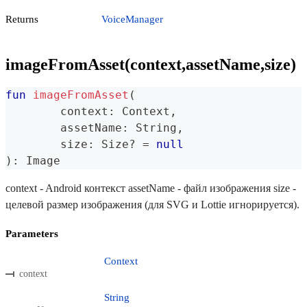
Returns
VoiceManager
imageFromAsset(context,assetName,size)
fun
imageFromAsset
(
	context
:
 Context
,
	assetName
:
 String
,
	size
:
 Size
?
=
null
)
:
 Image
context - Android контекст assetName - файл изображения size -
целевой размер изображения (для SVG и Lottie игнорируется).
Parameters
Context
context
String