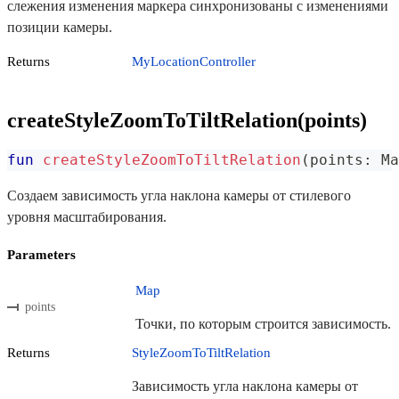
слежения изменения маркера синхронизованы с изменениями
позиции камеры.
Returns
MyLocationController
createStyleZoomToTiltRelation(points)
fun
createStyleZoomToTiltRelation
(
points
:
 Ma
Создаем зависимость угла наклона камеры от стилевого
уровня масштабирования.
Parameters
Map
points
Точки, по которым строится зависимость.
Returns
StyleZoomToTiltRelation
Зависимость угла наклона камеры от