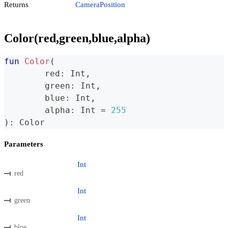
Returns
CameraPosition
Color(red,green,blue,alpha)
fun
Color
(
	red
:
 Int
,
	green
:
 Int
,
	blue
:
 Int
,
	alpha
:
 Int 
=
255
)
:
 Color
Parameters
Int
red
Int
green
Int
blue