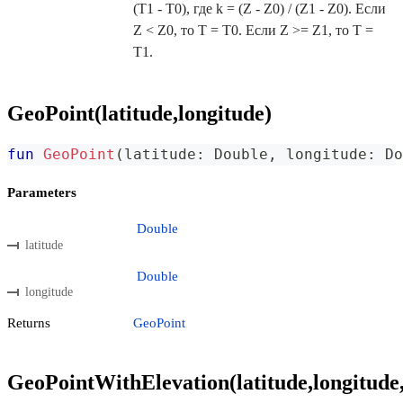
(T1 - T0), где k = (Z - Z0) / (Z1 - Z0). Если
Z < Z0, то T = T0. Если Z >= Z1, то T =
T1.
GeoPoint(latitude,longitude)
fun
GeoPoint
(
latitude
:
 Double
,
 longitude
:
 Do
Parameters
Double
latitude
Double
longitude
Returns
GeoPoint
GeoPointWithElevation(latitude,longitude,