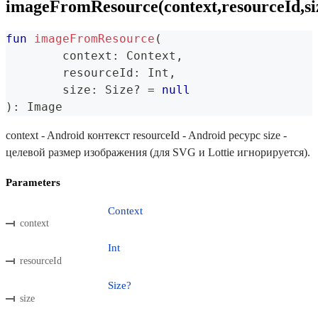
imageFromResource(context,resourceId,si
fun
imageFromResource
(
	context
:
 Context
,
	resourceId
:
 Int
,
	size
:
 Size
?
=
null
)
:
 Image
context - Android контекст resourceId - Android ресурс size -
целевой размер изображения (для SVG и Lottie игнорируется).
Parameters
Context
context
Int
resourceId
Size?
size