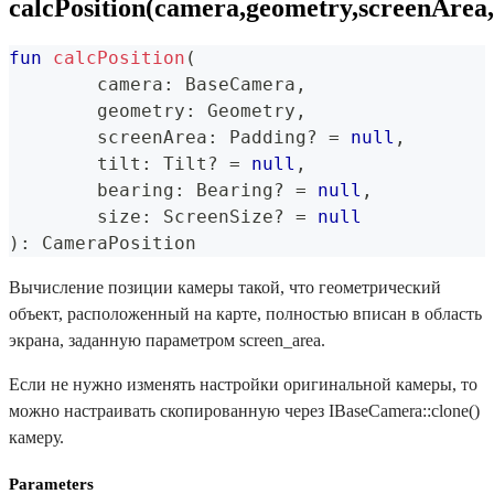
calcPosition(camera,geometry,screenArea,ti
fun
calcPosition
(
	camera
:
 BaseCamera
,
	geometry
:
 Geometry
,
	screenArea
:
 Padding
?
=
null
,
	tilt
:
 Tilt
?
=
null
,
	bearing
:
 Bearing
?
=
null
,
	size
:
 ScreenSize
?
=
null
)
:
 CameraPosition
Вычисление позиции камеры такой, что геометрический
объект, расположенный на карте, полностью вписан в область
экрана, заданную параметром screen_area.
Если не нужно изменять настройки оригинальной камеры, то
можно настраивать скопированную через IBaseCamera::clone()
камеру.
Parameters