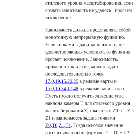
стилевого уровня масштабирования, если
создать зависимость не удалось - бросаем
исключение.
Зависимость должна представлять собой
монотонную непрерывную функцию.
Если точками задана зависимость, не
удовлетворяющая условиям, то функция
бросает исключение. Зависимость,
примерно как в 2гис, можно задать
последовательностью точек
17,0,19,15,20,25
в режиме карты и
15,0,16,34,17,48
в режиме навигатора.
Пусть нужно получить значение угла
наклона камеры T для стилевого уровня
масштабирования Z, такого что Z0 < = Z <
Z1 и зависимость задана точками
Z0,T0,Z1,T1
. Тогда искомое значение
рассчитывается по формуле T = T0 + k *