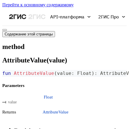
Перейти к основному содержимому
API-платформа
2ГИС Про
Содержание этой страницы
method
AttributeValue(value)
fun
AttributeValue
(
value
:
 Float
)
:
 AttributeV
Parameters
Float
value
Returns
AttributeValue