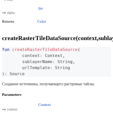
Int
alpha
Returns
Color
createRasterTileDataSource(context,subl
fun
createRasterTileDataSource
(
	context
:
 Context
,
	sublayerName
:
 String
,
	urlTemplate
:
 String
)
:
 Source
Создание источника, получающего растровые тайлы.
Parameters
Context
context