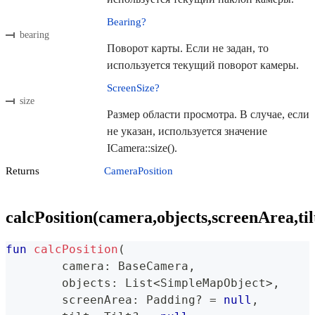
Bearing?
bearing
Поворот карты. Если не задан, то
используется текущий поворот камеры.
ScreenSize?
size
Размер области просмотра. В случае, если
не указан, используется значение
ICamera::size().
Returns
CameraPosition
calcPosition(camera,objects,screenArea,tilt
fun
calcPosition
(
	camera
:
 BaseCamera
,
	objects
:
 List
<
SimpleMapObject
>
,
	screenArea
:
 Padding
?
=
null
,