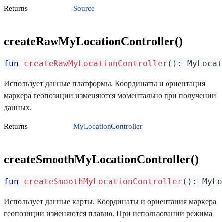
Returns
Source
createRawMyLocationController()
fun
createRawMyLocationController
(
)
:
 MyLocat
Использует данные платформы. Координаты и ориентация
маркера геопозиции изменяются моментально при получении
данных.
Returns
MyLocationController
createSmoothMyLocationController()
fun
createSmoothMyLocationController
(
)
:
 MyLo
Использует данные карты. Координаты и ориентация маркера
геопозиции изменяются плавно. При использовании режима