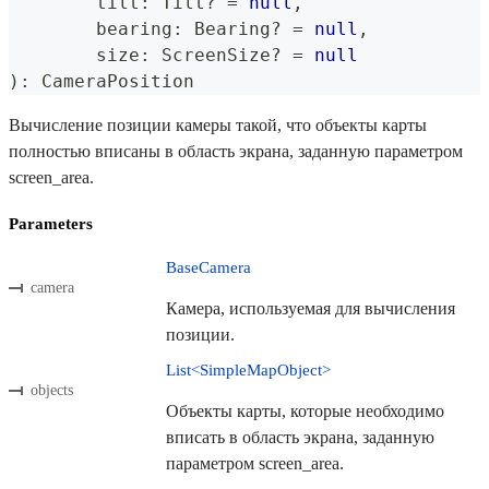
	tilt
:
 Tilt
?
=
null
,
	bearing
:
 Bearing
?
=
null
,
	size
:
 ScreenSize
?
=
null
)
:
 CameraPosition
Вычисление позиции камеры такой, что объекты карты
полностью вписаны в область экрана, заданную параметром
screen_area.
Parameters
BaseCamera
camera
Камера, используемая для вычисления
позиции.
List<SimpleMapObject>
objects
Объекты карты, которые необходимо
вписать в область экрана, заданную
параметром screen_area.