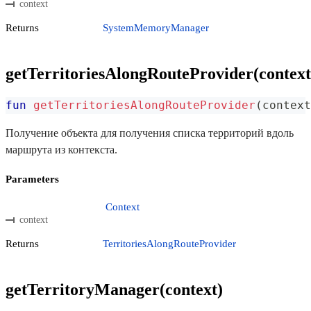
context
Returns
SystemMemoryManager
getTerritoriesAlongRouteProvider(context
fun
getTerritoriesAlongRouteProvider
(
context
Получение объекта для получения списка территорий вдоль
маршрута из контекста.
Parameters
Context
context
Returns
TerritoriesAlongRouteProvider
getTerritoryManager(context)