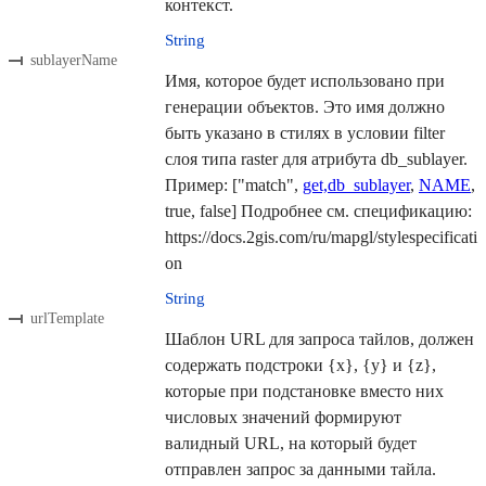
контекст.
String
sublayerName
Имя, которое будет использовано при
генерации объектов. Это имя должно
быть указано в стилях в условии filter
слоя типа raster для атрибута db_sublayer.
Пример: ["match",
get,db_sublayer
,
NAME
,
true, false] Подробнее см. спецификацию:
https://docs.2gis.com/ru/mapgl/stylespecificati
on
String
urlTemplate
Шаблон URL для запроса тайлов, должен
содержать подстроки {x}, {y} и {z},
которые при подстановке вместо них
числовых значений формируют
валидный URL, на который будет
отправлен запрос за данными тайла.