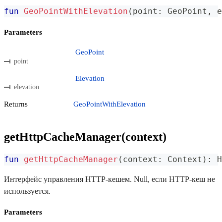
fun
GeoPointWithElevation
(
point
:
 GeoPoint
,
 e
Parameters
GeoPoint
point
Elevation
elevation
Returns
GeoPointWithElevation
getHttpCacheManager(context)
fun
getHttpCacheManager
(
context
:
 Context
)
:
 H
Интерфейс управления HTTP-кешем. Null, если HTTP-кеш не
используется.
Parameters