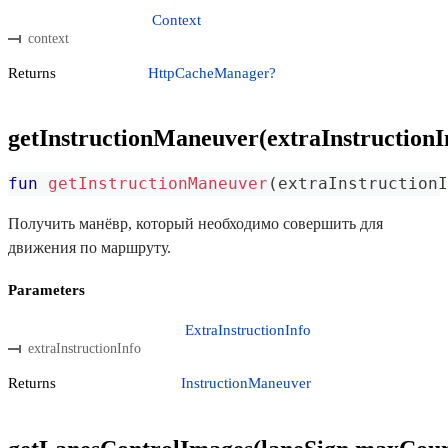
Context
context
Returns
HttpCacheManager?
getInstructionManeuver(extraInstructionI
fun
getInstructionManeuver
(
extraInstructionI
Получить манёвр, который необходимо совершить для
движения по маршруту.
Parameters
ExtraInstructionInfo
extraInstructionInfo
Returns
InstructionManeuver