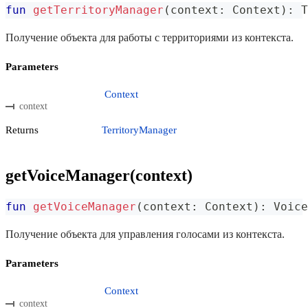
fun
getTerritoryManager
(
context
:
 Context
)
:
 T
Получение объекта для работы с территориями из контекста.
Parameters
Context
context
Returns
TerritoryManager
getVoiceManager(context)
fun
getVoiceManager
(
context
:
 Context
)
:
 Voice
Получение объекта для управления голосами из контекста.
Parameters
Context
context