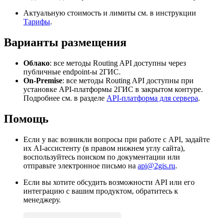
Актуальную стоимость и лимиты см. в инструкции
Тарифы
.
Варианты размещения
Облако
: все методы Routing API доступны через
публичные endpoint-ы
2ГИС
.
On-Premise
: все методы Routing API доступны при
установке API-платформы
2ГИС
в закрытом контуре.
Подробнее см. в разделе
API-платформа для сервера
.
Помощь
Если у вас возникли вопросы при работе с API, задайте
их AI-ассистенту (в правом нижнем углу сайта),
воспользуйтесь поиском по документации или
отправьте электронное письмо на
api@2gis.ru
.
Если вы хотите обсудить возможности API или его
интеграцию с вашим продуктом, обратитесь к
менеджеру.