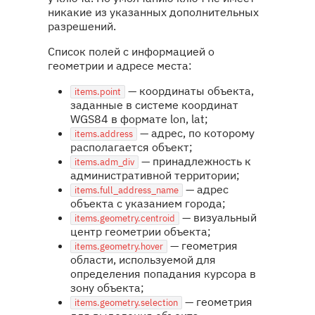
никакие из указанных дополнительных
разрешений.
Список полей с информацией о
геометрии и адресе места:
— координаты объекта,
items.point
заданные в системе координат
WGS84 в формате lon, lat;
— адрес, по которому
items.address
располагается объект;
— принадлежность к
items.adm_div
административной территории;
— адрес
items.full_address_name
объекта с указанием города;
— визуальный
items.geometry.centroid
центр геометрии объекта;
— геометрия
items.geometry.hover
области, используемой для
определения попадания курсора в
зону объекта;
— геометрия
items.geometry.selection