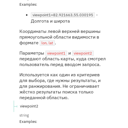
Examples
:
-
viewpoint1=82.921663,55.030195
Долгота и широта
Координаты левой верхней вершины
прямоугольной области видимости в
формате
.
lon, lat
Параметры
и
viewpoint1
viewpoint2
передают область карты, куда смотрел
пользователь перед вводом запроса.
Используется как один из критериев
для выбора, где нужны результаты, и
для ранжирования. Не ограничивает
жёстко результаты поиска только
переданной областью.
viewpoint2
string
Examples
: