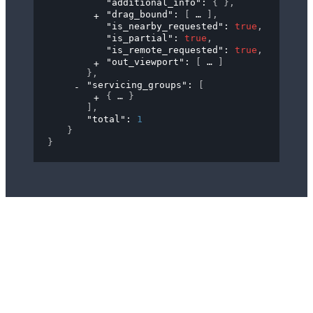
"additional_info"
: 
{ }
,
"drag_bound"
: 
[
]
,
"is_nearby_requested"
: 
true
,
"is_partial"
: 
true
,
"is_remote_requested"
: 
true
,
"out_viewport"
: 
[
]
}
,
"servicing_groups"
: 
[
{
}
]
,
"total"
: 
1
}
}