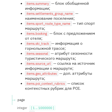
— блок обобщенной
items.summary
информации;
—
items.settlements_group_name
наименование поселения;
— тип спорт
items.sport_route_type_name
маршрута;
— блок с предложением
items.booking
от отеля;
— информация о
items.ski_track
горнолыжной трассе;
— атрибут сезонности
items.seasonal
туристического маршрута;
— ссылка на источник
items.source_url
информации о маршруте;
— доп. аттрибуты
items.geo_attributes
маршрута;
— список
items.poi_context_rubrics
контекстных рубрик для POI.
page
integer
[ 1 .. 1000000 ]