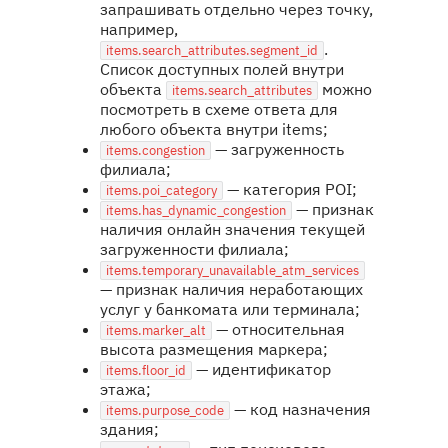
запрашивать отдельно через точку,
например,
.
items.search_attributes.segment_id
Список доступных полей внутри
объекта
можно
items.search_attributes
посмотреть в схеме ответа для
любого объекта внутри items;
— загруженность
items.congestion
филиала;
— категория POI;
items.poi_category
— признак
items.has_dynamic_congestion
наличия онлайн значения текущей
загруженности филиала;
items.temporary_unavailable_atm_services
— признак наличия неработающих
услуг у банкомата или терминала;
— относительная
items.marker_alt
высота размещения маркера;
— идентификатор
items.floor_id
этажа;
— код назначения
items.purpose_code
здания;