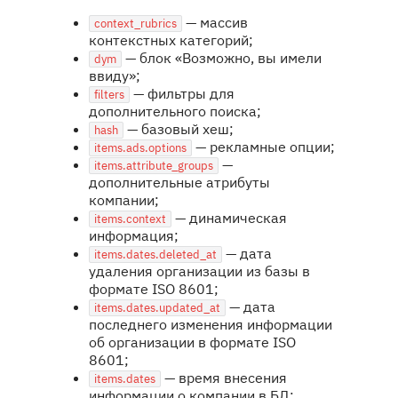
— массив
context_rubrics
контекстных категорий;
— блок «Возможно, вы имели
dym
ввиду»;
— фильтры для
filters
дополнительного поиска;
— базовый хеш;
hash
— рекламные опции;
items.ads.options
—
items.attribute_groups
дополнительные атрибуты
компании;
— динамическая
items.context
информация;
— дата
items.dates.deleted_at
удаления организации из базы в
формате ISO 8601;
— дата
items.dates.updated_at
последнего изменения информации
об организации в формате ISO
8601;
— время внесения
items.dates
информации о компании в БД;