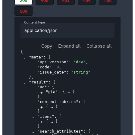
200
400
403
404
408
500
Content type
application/json
Copy
Expand all
Collapse all
{
"meta"
: 
{
"api_version"
: 
"dev"
,
"code"
: 
0
,
"issue_date"
: 
"string"
}
,
"result"
: 
{
"ad"
: 
{
"gta"
: 
{
}
}
,
"context_rubrics"
: 
[
{
}
]
,
"items"
: 
[
{
}
]
,
"search_attributes"
: 
{