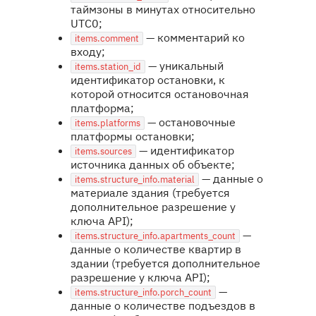
таймзоны в минутах относительно
UTC0;
— комментарий ко
items.comment
входу;
— уникальный
items.station_id
идентификатор остановки, к
которой относится остановочная
платформа;
— остановочные
items.platforms
платформы остановки;
— идентификатор
items.sources
источника данных об объекте;
— данные о
items.structure_info.material
материале здания (требуется
дополнительное разрешение у
ключа API);
—
items.structure_info.apartments_count
данные о количестве квартир в
здании (требуется дополнительное
разрешение у ключа API);
—
items.structure_info.porch_count
данные о количестве подъездов в