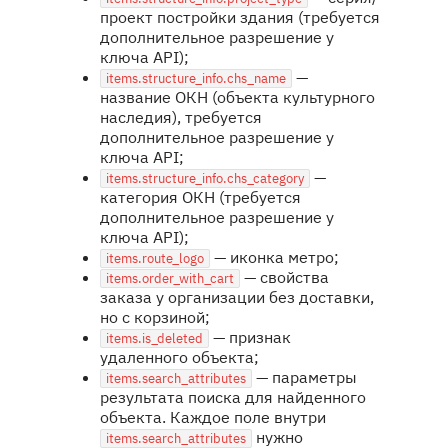
проект постройки здания (требуется
дополнительное разрешение у
ключа API);
—
items.structure_info.chs_name
название ОКН (объекта культурного
наследия), требуется
дополнительное разрешение у
ключа API;
—
items.structure_info.chs_category
категория ОКН (требуется
дополнительное разрешение у
ключа API);
— иконка метро;
items.route_logo
— свойства
items.order_with_cart
заказа у организации без доставки,
но с корзиной;
— признак
items.is_deleted
удаленного объекта;
— параметры
items.search_attributes
результата поиска для найденного
объекта. Каждое поле внутри
нужно
items.search_attributes