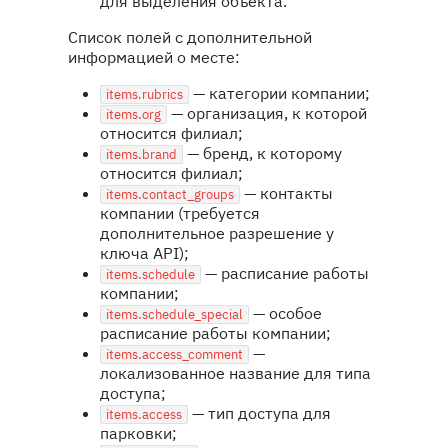
для выделения объекта.
Список полей с дополнительной
информацией о месте:
— категории компании;
items.rubrics
— организация, к которой
items.org
относится филиал;
— бренд, к которому
items.brand
относится филиал;
— контакты
items.contact_groups
компании (требуется
дополнительное разрешение у
ключа API);
— расписание работы
items.schedule
компании;
— особое
items.schedule_special
расписание работы компании;
—
items.access_comment
локализованное название для типа
доступа;
— тип доступа для
items.access
парковки;