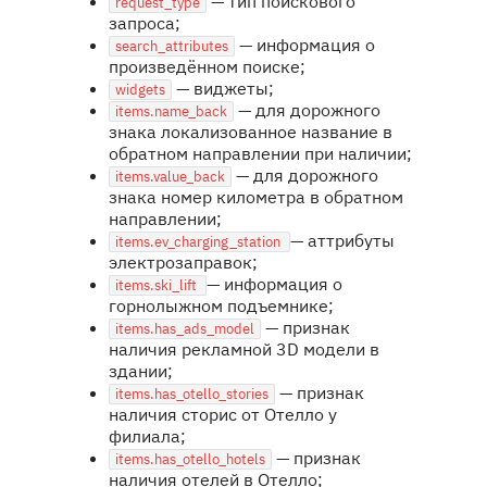
— тип поискового
request_type
запроса;
— информация о
search_attributes
произведённом поиске;
— виджеты;
widgets
— для дорожного
items.name_back
знака локализованное название в
обратном направлении при наличии;
— для дорожного
items.value_back
знака номер километра в обратном
направлении;
— аттрибуты
items.ev_charging_station
электрозаправок;
— информация о
items.ski_lift
горнолыжном подъемнике;
— признак
items.has_ads_model
наличия рекламной 3D модели в
здании;
— признак
items.has_otello_stories
наличия сторис от Отелло у
филиала;
— признак
items.has_otello_hotels
наличия отелей в Отелло;