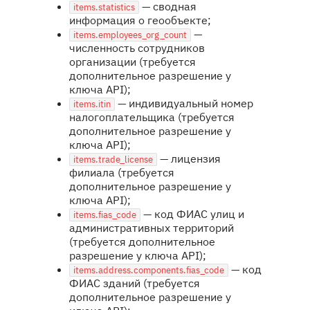
— cводная
items.statistics
информация о геообъекте;
—
items.employees_org_count
численность сотрудников
организации (требуется
дополнительное разрешение у
ключа API);
— индивидуальный номер
items.itin
налогоплательщика (требуется
дополнительное разрешение у
ключа API);
— лицензия
items.trade_license
филиала (требуется
дополнительное разрешение у
ключа API);
— код ФИАС улиц и
items.fias_code
административных территорий
(требуется дополнительное
разрешение у ключа API);
— код
items.address.components.fias_code
ФИАС зданий (требуется
дополнительное разрешение у