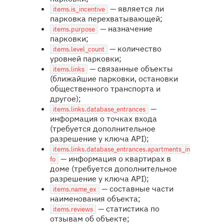
— является ли
items.is_incentive
парковка перехватывающей;
— назначение
items.purpose
парковки;
— количество
items.level_count
уровней парковки;
— связанные объекты
items.links
(ближайшие парковки, остановки
общественного транспорта и
другое);
—
items.links.database_entrances
информация о точках входа
(требуется дополнительное
разрешение у ключа API);
items.links.database_entrances.apartments_in
— информация о квартирах в
fo
доме (требуется дополнительное
разрешение у ключа API);
— составные части
items.name_ex
наименования объекта;
— статистика по
items.reviews
отзывам об объекте;