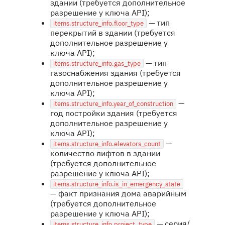
здании (требуется дополнительное
разрешение у ключа API);
— тип
items.structure_info.floor_type
перекрытий в здании (требуется
дополнительное разрешение у
ключа API);
— тип
items.structure_info.gas_type
газоснабжения здания (требуется
дополнительное разрешение у
ключа API);
—
items.structure_info.year_of_construction
год постройки здания (требуется
дополнительное разрешение у
ключа API);
—
items.structure_info.elevators_count
количество лифтов в здании
(требуется дополнительное
разрешение у ключа API);
items.structure_info.is_in_emergency_state
— факт признания дома аварийным
(требуется дополнительное
разрешение у ключа API);
— серия/
items.structure_info.project_type