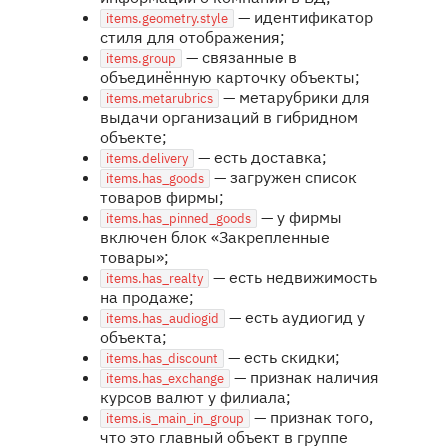
— идентификатор
items.geometry.style
стиля для отображения;
— связанные в
items.group
объединённую карточку объекты;
— метарубрики для
items.metarubrics
выдачи организаций в гибридном
объекте;
— есть доставка;
items.delivery
— загружен список
items.has_goods
товаров фирмы;
— у фирмы
items.has_pinned_goods
включен блок «Закрепленные
товары»;
— есть недвижимость
items.has_realty
на продаже;
— есть аудиогид у
items.has_audiogid
объекта;
— есть скидки;
items.has_discount
— признак наличия
items.has_exchange
курсов валют у филиала;
— признак того,
items.is_main_in_group
что это главный объект в группе