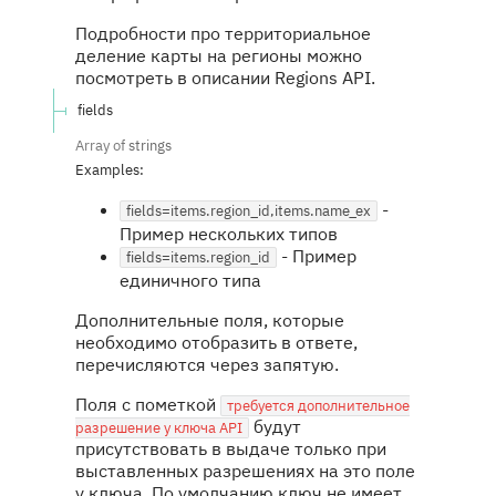
Подробности про территориальное
деление карты на регионы можно
посмотреть в описании Regions API.
fields
Array of
strings
Examples
:
-
fields=items.region_id,items.name_ex
Пример нескольких типов
-
Пример
fields=items.region_id
единичного типа
Дополнительные поля, которые
необходимо отобразить в ответе,
перечисляются через запятую.
Поля с пометкой
требуется дополнительное
будут
разрешение у ключа API
присутствовать в выдаче только при
выставленных разрешениях на это поле
у ключа. По умолчанию ключ не имеет