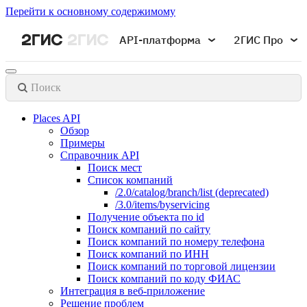
Перейти к основному содержимому
API-платформа
2ГИС Про
Поиск
Places API
Обзор
Примеры
Справочник API
Поиск мест
Список компаний
/2.0/catalog/branch/list (deprecated)
/3.0/items/byservicing
Получение объекта по id
Поиск компаний по сайту
Поиск компаний по номеру телефона
Поиск компаний по ИНН
Поиск компаний по торговой лицензии
Поиск компаний по коду ФИАС
Интеграция в веб-приложение
Решение проблем