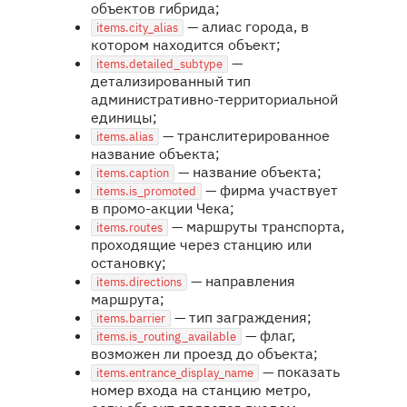
объектов гибрида;
— алиас города, в
items.city_alias
котором находится объект;
—
items.detailed_subtype
детализированный тип
административно-территориальной
единицы;
— транслитерированное
items.alias
название объекта;
— название объекта;
items.caption
— фирма участвует
items.is_promoted
в промо-акции Чека;
— маршруты транспорта,
items.routes
проходящие через станцию или
остановку;
— направления
items.directions
маршрута;
— тип заграждения;
items.barrier
— флаг,
items.is_routing_available
возможен ли проезд до объекта;
— показать
items.entrance_display_name
номер входа на станцию метро,