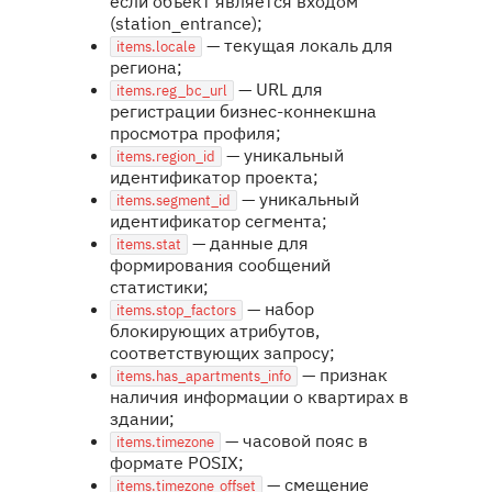
если объект является входом
(station_entrance);
— текущая локаль для
items.locale
региона;
— URL для
items.reg_bc_url
регистрации бизнес-коннекшна
просмотра профиля;
— уникальный
items.region_id
идентификатор проекта;
— уникальный
items.segment_id
идентификатор сегмента;
— данные для
items.stat
формирования сообщений
статистики;
— набор
items.stop_factors
блокирующих атрибутов,
соответствующих запросу;
— признак
items.has_apartments_info
наличия информации о квартирах в
здании;
— часовой пояс в
items.timezone
формате POSIX;
— смещение
items.timezone_offset