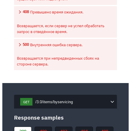
Превышено время ожидания.
408
Возвращается, если сервер не успел обработать
запрос в отведённое время.
Внутренняя ошибка сервера.
500
Возвращается при непредвиденных сбоях на
стороне сервера.
GET
/3.0/items/byservicing
Response samples