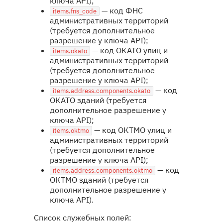
ключа API);
— код ФНС
items.fns_code
административных территорий
(требуется дополнительное
разрешение у ключа API);
— код ОКАТО улиц и
items.okato
административных территорий
(требуется дополнительное
разрешение у ключа API);
— код
items.address.components.okato
ОКАТО зданий (требуется
дополнительное разрешение у
ключа API);
— код ОКТМО улиц и
items.oktmo
административных территорий
(требуется дополнительное
разрешение у ключа API);
— код
items.address.components.oktmo
ОКТМО зданий (требуется
дополнительное разрешение у
ключа API).
Список служебных полей: