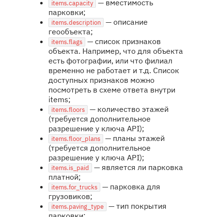
— вместимость
items.capacity
парковки;
— описание
items.description
геообъекта;
— список признаков
items.flags
объекта. Например, что для объекта
есть фотографии, или что филиал
временно не работает и т.д. Список
доступных признаков можно
посмотреть в схеме ответа внутри
items;
— количество этажей
items.floors
(требуется дополнительное
разрешение у ключа API);
— планы этажей
items.floor_plans
(требуется дополнительное
разрешение у ключа API);
— является ли парковка
items.is_paid
платной;
— парковка для
items.for_trucks
грузовиков;
— тип покрытия
items.paving_type
парковки;