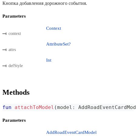
Кнопка добавления дорожного события.
Parameters
Context
context
AttributeSet?
attrs
Int
defStyle
Methods
fun
attachToModel
(
model
:
 AddRoadEventCardMod
Parameters
AddRoadEventCardModel