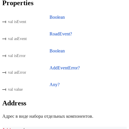
Properties
Boolean
val isEvent
RoadEvent?
val asEvent
Boolean
val isError
AddEventError?
val asError
Any?
val value
Address
Адрес в виде набора отдельных компонентов.