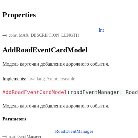
Properties
Int
const MAX_DESCRIPTION_LENGTH
AddRoadEventCardModel
Модель карточки добавления дорожного события.
Implements:
java.lang.AutoCloseable
AddRoadEventCardModel
(
roadEventManager
:
 Road
Модель карточки добавления дорожного события.
Parameters
RoadEventManager
roadEventManager