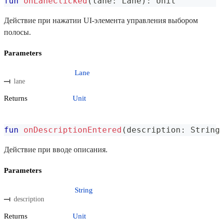
fun
onLaneClicked
(
lane
:
 Lane
)
:
 Unit
Действие при нажатии UI-элемента управления выбором
полосы.
Parameters
Lane
lane
Returns
Unit
fun
onDescriptionEntered
(
description
:
 String
Действие при вводе описания.
Parameters
String
description
Returns
Unit