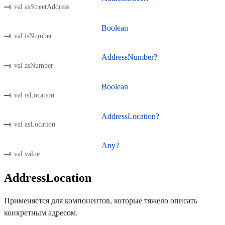
val asStreetAddress
Boolean
val isNumber
AddressNumber?
val asNumber
Boolean
val isLocation
AddressLocation?
val asLocation
Any?
val value
AddressLocation
Применяется для компонентов, которые тяжело описать
конкретным адресом.