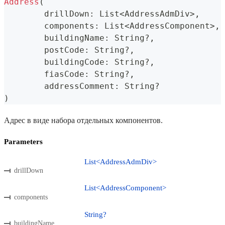
Address
(
	drillDown
:
 List
<
AddressAdmDiv
>
,
	components
:
 List
<
AddressComponent
>
,
	buildingName
:
 String
?
,
	postCode
:
 String
?
,
	buildingCode
:
 String
?
,
	fiasCode
:
 String
?
,
	addressComment
:
 String
?
)
Адрес в виде набора отдельных компонентов.
Parameters
List<AddressAdmDiv>
drillDown
List<AddressComponent>
components
String?
buildingName