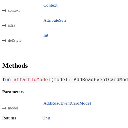
Context
context
AttributeSet?
attrs
Int
defStyle
Methods
fun
attachToModel
(
model
:
 AddRoadEventCardMod
Parameters
AddRoadEventCardModel
model
Returns
Unit