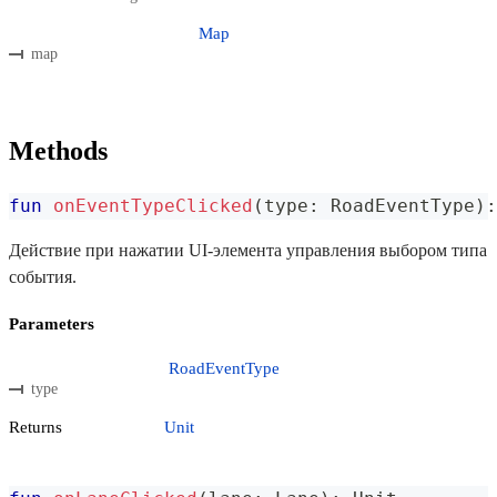
Map
map
Methods
fun
onEventTypeClicked
(
type
:
 RoadEventType
)
:
Действие при нажатии UI-элемента управления выбором типа
события.
Parameters
RoadEventType
type
Returns
Unit