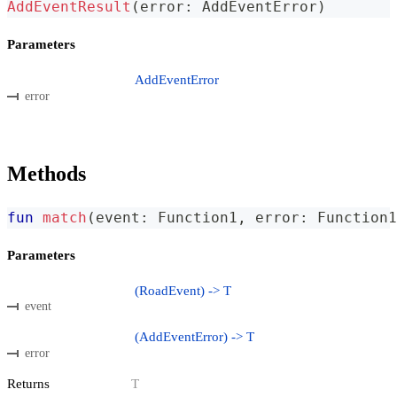
AddEventResult
(
error
:
 AddEventError
)
Parameters
AddEventError
error
Methods
fun
match
(
event
:
 Function1
,
 error
:
 Function1
Parameters
(RoadEvent) -> T
event
(AddEventError) -> T
error
Returns
T