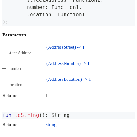
	number
:
 Function1
,
	location
:
 Function1
)
:
 T
Parameters
(AddressStreet) -> T
streetAddress
(AddressNumber) -> T
number
(AddressLocation) -> T
location
Returns
T
fun
toString
(
)
:
 String
Returns
String