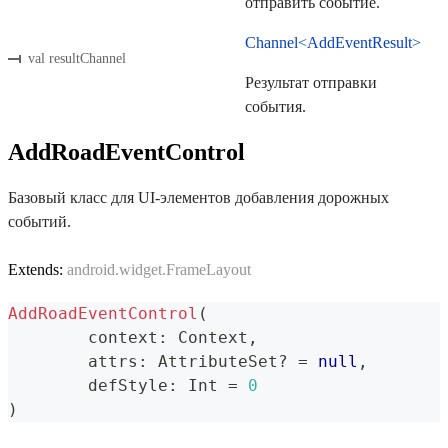
отправить событие.
Channel<AddEventResult>
val resultChannel
Результат отправки
события.
AddRoadEventControl
Базовый класс для UI-элементов добавления дорожных
событий.
Extends:
android.widget.FrameLayout
AddRoadEventControl
(
	context
:
 Context
,
	attrs
:
 AttributeSet
?
=
null
,
	defStyle
:
 Int 
=
0
)