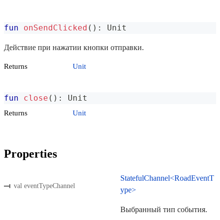
fun
onSendClicked
(
)
:
 Unit
Действие при нажатии кнопки отправки.
Returns
Unit
fun
close
(
)
:
 Unit
Returns
Unit
Properties
StatefulChannel<RoadEventT
val eventTypeChannel
ype>
Выбранный тип события.