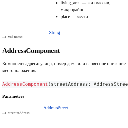
living_area — жилмассив,
микрорайон
place — место
String
val name
AddressComponent
Компонент адреса: улица, номер дома или словесное описание
местоположения.
AddressComponent
(
streetAddress
:
 AddressStree
Parameters
AddressStreet
streetAddress