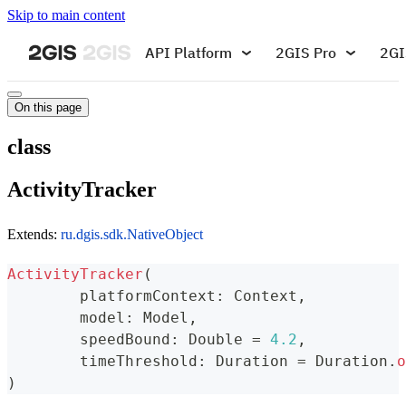
Skip to main content
API Platform
2GIS Pro
2GI
On this page
class
ActivityTracker
Extends:
ru.dgis.sdk.NativeObject
ActivityTracker
(
	platformContext
:
 Context
,
	model
:
 Model
,
	speedBound
:
 Double 
=
4.2
,
	timeThreshold
:
 Duration 
=
 Duration
.
o
)