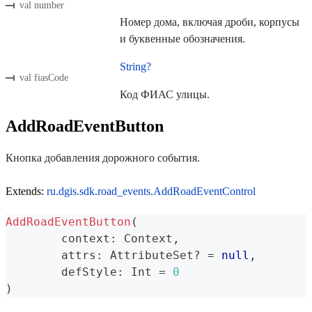
val number
Номер дома, включая дроби, корпусы
и буквенные обозначения.
String?
val fiasCode
Код ФИАС улицы.
AddRoadEventButton
Кнопка добавления дорожного события.
Extends:
ru.dgis.sdk.road_events.AddRoadEventControl
AddRoadEventButton
(
	context
:
 Context
,
	attrs
:
 AttributeSet
?
=
null
,
	defStyle
:
 Int 
=
0
)