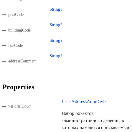
String?
postCode
String?
buildingCode
String?
fiasCode
String?
addressComment
Properties
List<AddressAdmDiv>
val drillDown
Набор объектов
административного деления, в
которых находится описываемый