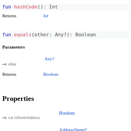
fun
hashCode
(
)
:
 Int
Returns
Int
fun
equals
(
other
:
 Any
?
)
:
 Boolean
Parameters
Any?
other
Returns
Boolean
Properties
Boolean
val isStreetAddress
AddressStreet?