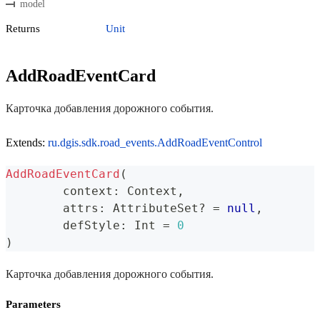
model
Returns
Unit
AddRoadEventCard
Карточка добавления дорожного события.
Extends:
ru.dgis.sdk.road_events.AddRoadEventControl
AddRoadEventCard
(
	context
:
 Context
,
	attrs
:
 AttributeSet
?
=
null
,
	defStyle
:
 Int 
=
0
)
Карточка добавления дорожного события.
Parameters