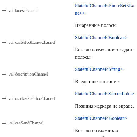
StatefulChannel<EnumSet<La
val lanesChannel
ne>>
Выбранные полосы.
StatefulChannel<Boolean>
val canSelectLanesChannel
Есть ли возможность задать
полосы.
StatefulChannel<String>
val descriptionChannel
Введенное описание.
StatefulChannel<ScreenPoint>
val markerPositionChannel
Позиция маркера на экране.
StatefulChannel<Boolean>
val canSendChannel
Есть ли возможность