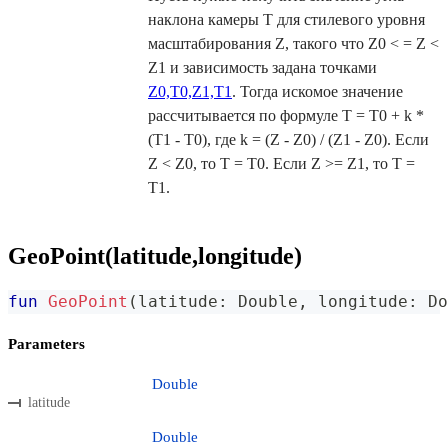
наклона камеры T для стилевого уровня
масштабирования Z, такого что Z0 < = Z <
Z1 и зависимость задана точками
Z0,T0,Z1,T1
. Тогда искомое значение
рассчитывается по формуле T = T0 + k *
(T1 - T0), где k = (Z - Z0) / (Z1 - Z0). Если
Z < Z0, то T = T0. Если Z >= Z1, то T =
T1.
GeoPoint(latitude,longitude)
fun
GeoPoint
(
latitude
:
 Double
,
 longitude
:
 Do
Parameters
Double
latitude
Double