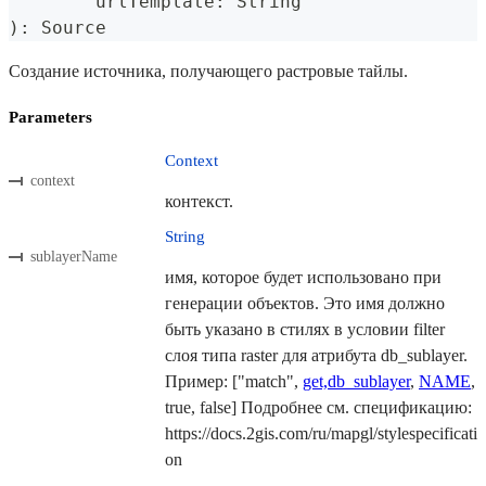
	urlTemplate
:
 String
)
:
 Source
Создание источника, получающего растровые тайлы.
Parameters
Context
context
контекст.
String
sublayerName
имя, которое будет использовано при
генерации объектов. Это имя должно
быть указано в стилях в условии filter
слоя типа raster для атрибута db_sublayer.
Пример: ["match",
get,db_sublayer
,
NAME
,
true, false] Подробнее см. спецификацию:
https://docs.2gis.com/ru/mapgl/stylespecificati
on