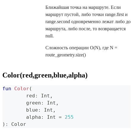
Ближайшая точка на маршруте. Если
маршрут пустой, либо точки range.first и
range.second одновременно лежат либо до
маршрута, либо после, то возвращается
null.
Сложность операции O(N), где N =
route_geometry.size()
Color(red,green,blue,alpha)
fun
Color
(
	red
:
 Int
,
	green
:
 Int
,
	blue
:
 Int
,
	alpha
:
 Int 
=
255
)
:
 Color