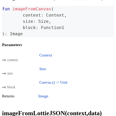
fun
imageFromCanvas
(
	context
:
 Context
,
	size
:
 Size
,
	block
:
 Function1
)
:
 Image
Parameters
Context
context
Size
size
Canvas.() -> Unit
block
Returns
Image
imageFromLottieJSON(context,data)