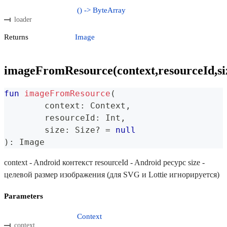
() -> ByteArray
loader
Returns
Image
imageFromResource(context,resourceId,si
fun
imageFromResource
(
	context
:
 Context
,
	resourceId
:
 Int
,
	size
:
 Size
?
=
null
)
:
 Image
context - Android контекст resourceId - Android ресурс size -
целевой размер изображения (для SVG и Lottie игнорируется)
Parameters
Context
context