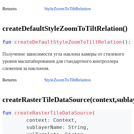
Returns
StyleZoomToTiltRelation
createDefaultStyleZoomToTiltRelation()
fun
createDefaultStyleZoomToTiltRelation
(
)
:
 
Получение зависимости угла наклона камеры от стилевого
уровня масштабирования для стандартного контроллера
слежения за наклоном.
Returns
StyleZoomToTiltRelation
createRasterTileDataSource(context,subl
fun
createRasterTileDataSource
(
	context
:
 Context
,
	sublayerName
:
 String
,