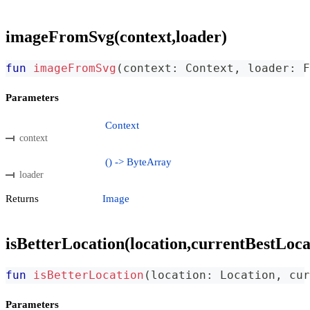
imageFromSvg(context,loader)
fun
imageFromSvg
(
context
:
 Context
,
 loader
:
 F
Parameters
Context
context
() -> ByteArray
loader
Returns
Image
isBetterLocation(location,currentBestLoca
fun
isBetterLocation
(
location
:
 Location
,
 cur
Parameters