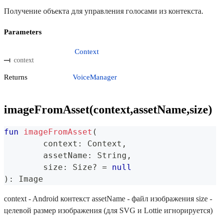
Получение объекта для управления голосами из контекста.
Parameters
Context
context
Returns
VoiceManager
imageFromAsset(context,assetName,size)
fun
imageFromAsset
(
	context
:
 Context
,
	assetName
:
 String
,
	size
:
 Size
?
=
null
)
:
 Image
context - Android контекст assetName - файл изображения size -
целевой размер изображения (для SVG и Lottie игнорируется)