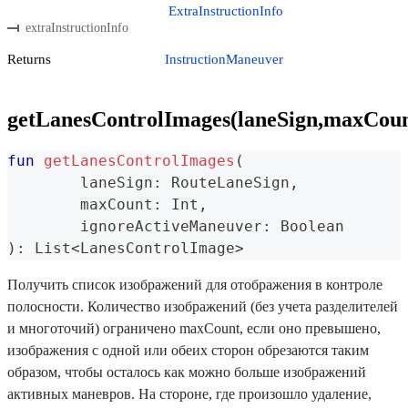
ExtraInstructionInfo
extraInstructionInfo
Returns
InstructionManeuver
getLanesControlImages(laneSign,maxCoun
fun
getLanesControlImages
(
	laneSign
:
 RouteLaneSign
,
	maxCount
:
 Int
,
	ignoreActiveManeuver
:
 Boolean
)
:
 List
<
LanesControlImage
>
Получить список изображений для отображения в контроле
полосности. Количество изображений (без учета разделителей
и многоточий) ограничено maxCount, если оно превышено,
изображения с одной или обеих сторон обрезаются таким
образом, чтобы осталось как можно больше изображений
активных маневров. На стороне, где произошло удаление,