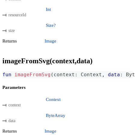
Int
resourceId
Size?
size
Returns
Image
imageFromSvg(context,data)
fun
imageFromSvg
(
context
:
 Context
,
data
:
 Byt
Parameters
Context
context
ByteArray
data
Returns
Image