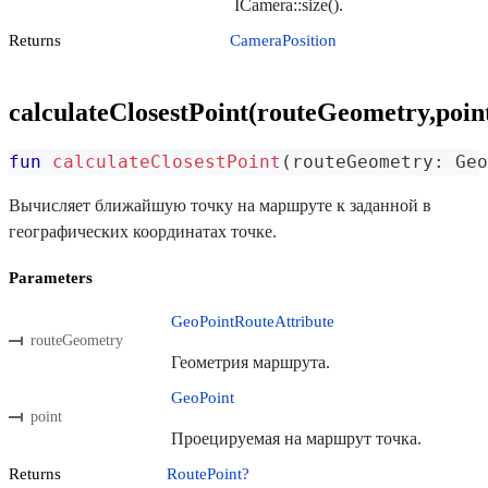
ICamera::size().
Returns
CameraPosition
calculateClosestPoint(routeGeometry,poin
fun
calculateClosestPoint
(
routeGeometry
:
 Geo
Вычисляет ближайшую точку на маршруте к заданной в
географических координатах точке.
Parameters
GeoPointRouteAttribute
routeGeometry
Геометрия маршрута.
GeoPoint
point
Проецируемая на маршрут точка.
Returns
RoutePoint?