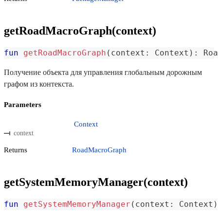
getRoadMacroGraph(context)
fun
getRoadMacroGraph
(
context
:
 Context
)
:
 Roa
Получение объекта для управления глобальным дорожным
графом из контекста.
Parameters
Context
context
Returns
RoadMacroGraph
getSystemMemoryManager(context)
fun
getSystemMemoryManager
(
context
:
 Context
)