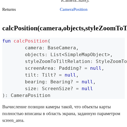
ICamera::size().
Returns
CameraPosition
calcPosition(camera,objects,styleZoomToTil
fun
calcPosition
(
	camera
:
 BaseCamera
,
	objects
:
 List
<
SimpleMapObject
>
,
	styleZoomToTiltRelation
:
 StyleZoomTo
	screenArea
:
 Padding
?
=
null
,
	tilt
:
 Tilt
?
=
null
,
	bearing
:
 Bearing
?
=
null
,
	size
:
 ScreenSize
?
=
null
)
:
 CameraPosition
Вычисление позиции камеры такой, что объекты карты
полностью вписаны в область экрана, заданную параметром
screen_area.