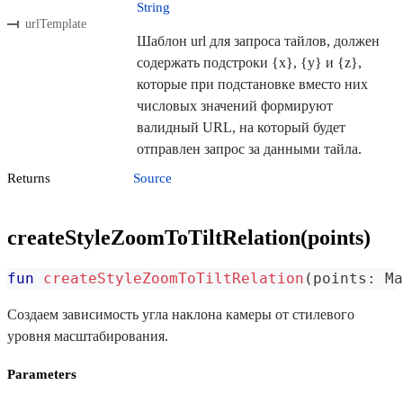
String
urlTemplate
Шаблон url для запроса тайлов, должен
содержать подстроки {x}, {y} и {z},
которые при подстановке вместо них
числовых значений формируют
валидный URL, на который будет
отправлен запрос за данными тайла.
Returns
Source
createStyleZoomToTiltRelation(points)
fun
createStyleZoomToTiltRelation
(
points
:
 Ma
Создаем зависимость угла наклона камеры от стилевого
уровня масштабирования.
Parameters