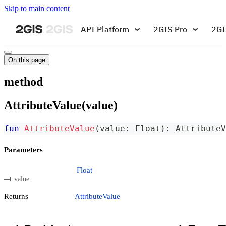
Skip to main content
API Platform
2GIS Pro
2GI
On this page
method
AttributeValue(value)
fun
AttributeValue
(
value
:
 Float
)
:
 AttributeV
Parameters
Float
value
Returns
AttributeValue