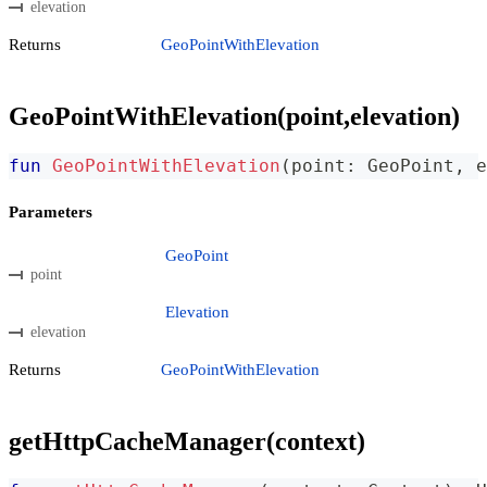
elevation
Returns
GeoPointWithElevation
GeoPointWithElevation(point,elevation)
fun
GeoPointWithElevation
(
point
:
 GeoPoint
,
 e
Parameters
GeoPoint
point
Elevation
elevation
Returns
GeoPointWithElevation
getHttpCacheManager(context)