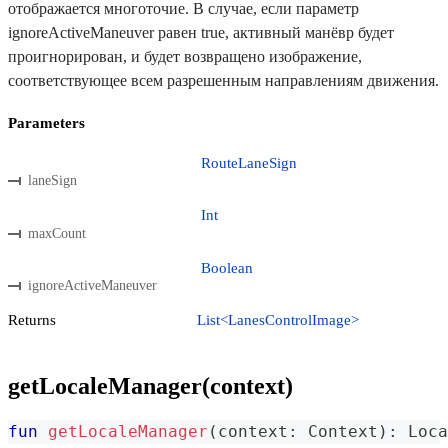
отображается многоточие. В случае, если параметр
ignoreActiveManeuver равен true, активный манёвр будет
проигнорирован, и будет возвращено изображение,
соответствующее всем разрешенным направлениям движения.
Parameters
RouteLaneSign
laneSign
Int
maxCount
Boolean
ignoreActiveManeuver
Returns
List<LanesControlImage>
getLocaleManager(context)
fun
getLocaleManager
(
context
:
 Context
)
:
 Loca