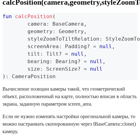
calcPosition(camera,geometry,styleZoomToT
fun
calcPosition
(
	camera
:
 BaseCamera
,
	geometry
:
 Geometry
,
	styleZoomToTiltRelation
:
 StyleZoomTo
	screenArea
:
 Padding
?
=
null
,
	tilt
:
 Tilt
?
=
null
,
	bearing
:
 Bearing
?
=
null
,
	size
:
 ScreenSize
?
=
null
)
:
 CameraPosition
Вычисление позиции камеры такой, что геометрический
объект, расположенный на карте, полностью вписан в область
экрана, заданную параметром screen_area.
Если не нужно изменять настройки оригинальной камеры, то
можно настраивать скопированную через IBaseCamera::clone()
камеру.