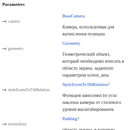
Parameters
BaseCamera
camera
Камера, используемая для
вычисления позиции.
Geometry
geometry
Геометрический объект,
который необходимо вписать в
область экрана, заданную
параметром screen_area.
StyleZoomToTiltRelation?
styleZoomToTiltRelation
Функция зависимости угла
наклона камеры от стилевого
уровня масштабирования.
Padding?
screenArea
область экрана, в которую