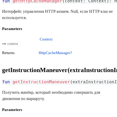
fun
getHttpCacheManager
(
context
:
 Context
)
:
 H
Интерфейс управления HTTP-кешем. Null, если HTTP кэш не
используется.
Parameters
Context
context
Returns
HttpCacheManager?
getInstructionManeuver(extraInstructionI
fun
getInstructionManeuver
(
extraInstructionI
Получить манёвр, который необходимо совершить для
движения по маршруту.
Parameters