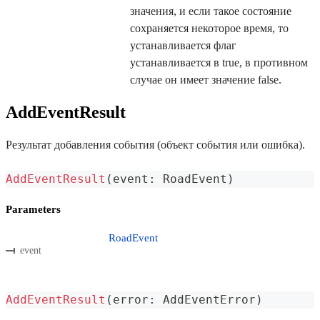
значения, и если такое состояние
сохраняется некоторое время, то
устанавливается флаг
устанавливается в true, в противном
случае он имеет значение false.
AddEventResult
Результат добавления события (объект события или ошибка).
AddEventResult
(
event
:
 RoadEvent
)
Parameters
RoadEvent
event
AddEventResult
(
error
:
 AddEventError
)