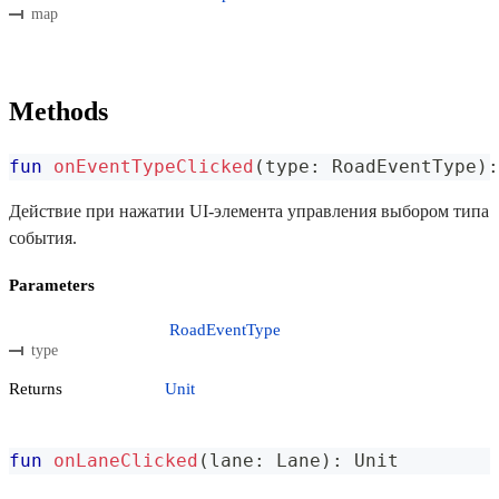
map
Methods
fun
onEventTypeClicked
(
type
:
 RoadEventType
)
:
Действие при нажатии UI-элемента управления выбором типа
события.
Parameters
RoadEventType
type
Returns
Unit
fun
onLaneClicked
(
lane
:
 Lane
)
:
 Unit