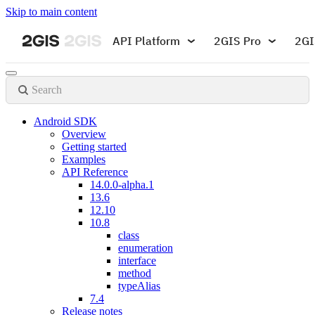
Skip to main content
API Platform
2GIS Pro
2GI
Search
Android SDK
Overview
Getting started
Examples
API Reference
14.0.0-alpha.1
13.6
12.10
10.8
class
enumeration
interface
method
typeAlias
7.4
Release notes