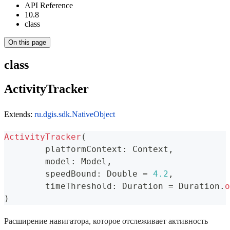
API Reference
10.8
class
On this page
class
ActivityTracker
Extends:
ru.dgis.sdk.NativeObject
ActivityTracker
(
	platformContext
:
 Context
,
	model
:
 Model
,
	speedBound
:
 Double 
=
4.2
,
	timeThreshold
:
 Duration 
=
 Duration
.
o
)
Расширение навигатора, которое отслеживает активность