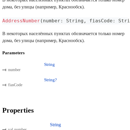
дома, без улицы (например, Краснообск).
AddressNumber
(
number
:
 String
,
 fiasCode
:
 Stri
В некоторых населённых пунктах обозначается только номер
дома, без улицы (например, Краснообск).
Parameters
String
number
String?
fiasCode
Properties
String
val number