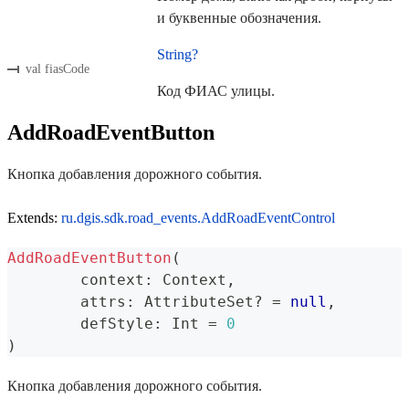
и буквенные обозначения.
String?
val fiasCode
Код ФИАС улицы.
AddRoadEventButton
Кнопка добавления дорожного события.
Extends:
ru.dgis.sdk.road_events.AddRoadEventControl
AddRoadEventButton
(
	context
:
 Context
,
	attrs
:
 AttributeSet
?
=
null
,
	defStyle
:
 Int 
=
0
)
Кнопка добавления дорожного события.