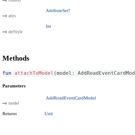
context
AttributeSet?
attrs
Int
defStyle
Methods
fun
attachToModel
(
model
:
 AddRoadEventCardMod
Parameters
AddRoadEventCardModel
model
Returns
Unit