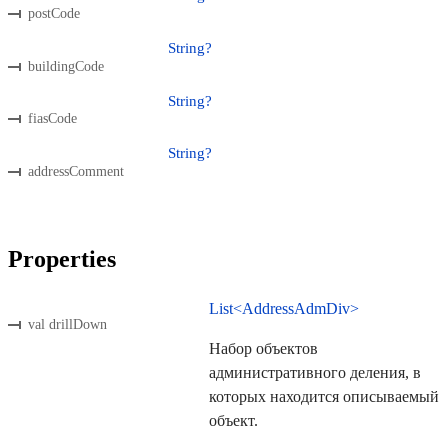
postCode
String?
buildingCode
String?
fiasCode
String?
addressComment
Properties
List<AddressAdmDiv>
val drillDown
Набор объектов
административного деления, в
которых находится описываемый
объект.