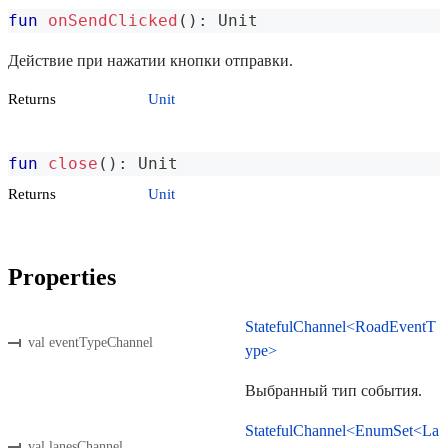
fun
onSendClicked
(
)
:
 Unit
Действие при нажатии кнопки отправки.
Returns
Unit
fun
close
(
)
:
 Unit
Returns
Unit
Properties
StatefulChannel<RoadEventT
val eventTypeChannel
ype>
Выбранный тип события.
StatefulChannel<EnumSet<La
val lanesChannel