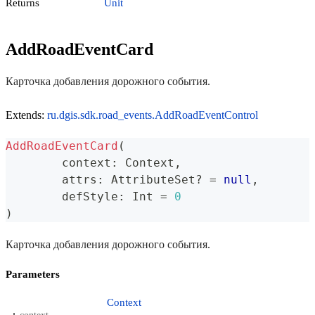
Returns
Unit
AddRoadEventCard
Карточка добавления дорожного события.
Extends:
ru.dgis.sdk.road_events.AddRoadEventControl
AddRoadEventCard
(
	context
:
 Context
,
	attrs
:
 AttributeSet
?
=
null
,
	defStyle
:
 Int 
=
0
)
Карточка добавления дорожного события.
Parameters
Context