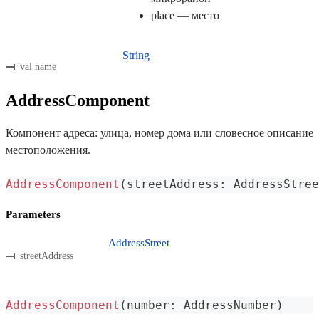
place — место
String
val name
AddressComponent
Компонент адреса: улица, номер дома или словесное описание
местоположения.
AddressComponent
(
streetAddress
:
 AddressStree
Parameters
AddressStreet
streetAddress
AddressComponent
(
number
:
 AddressNumber
)