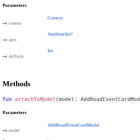
Parameters
Context
context
AttributeSet?
attrs
Int
defStyle
Methods
fun
attachToModel
(
model
:
 AddRoadEventCardMod
Parameters
AddRoadEventCardModel
model