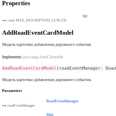
Properties
Int
const MAX_DESCRIPTION_LENGTH
AddRoadEventCardModel
Модель карточки добавления дорожного события.
Implements:
java.lang.AutoCloseable
AddRoadEventCardModel
(
roadEventManager
:
 Road
Модель карточки добавления дорожного события.
Parameters
RoadEventManager
roadEventManager
Map