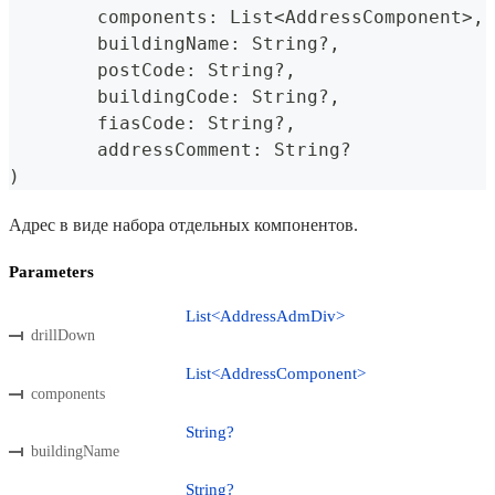
	components
:
 List
<
AddressComponent
>
,
	buildingName
:
 String
?
,
	postCode
:
 String
?
,
	buildingCode
:
 String
?
,
	fiasCode
:
 String
?
,
	addressComment
:
 String
?
)
Адрес в виде набора отдельных компонентов.
Parameters
List<AddressAdmDiv>
drillDown
List<AddressComponent>
components
String?
buildingName
String?