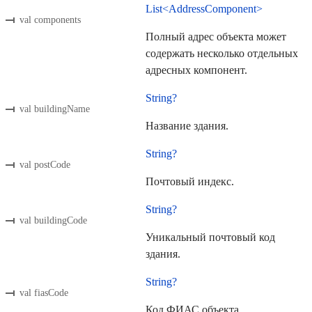
List<AddressComponent>
val components
Полный адрес объекта может
содержать несколько отдельных
адресных компонент.
String?
val buildingName
Название здания.
String?
val postCode
Почтовый индекс.
String?
val buildingCode
Уникальный почтовый код
здания.
String?
val fiasCode
Код ФИАС объекта.