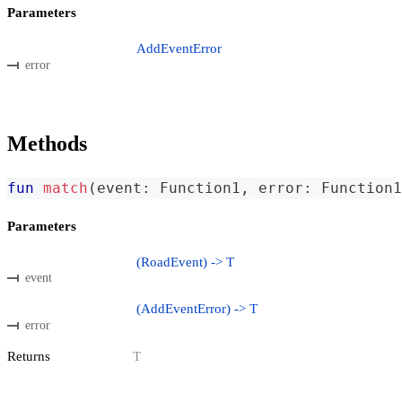
Parameters
AddEventError
error
Methods
fun
match
(
event
:
 Function1
,
 error
:
 Function1
Parameters
(RoadEvent) -> T
event
(AddEventError) -> T
error
Returns
T