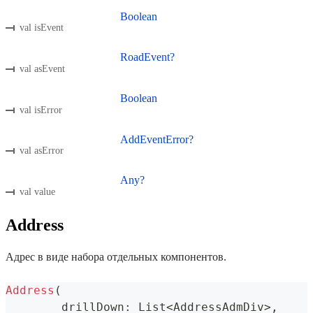
Boolean
val isEvent
RoadEvent?
val asEvent
Boolean
val isError
AddEventError?
val asError
Any?
val value
Address
Адрес в виде набора отдельных компонентов.
Address
(
	drillDown
:
 List
<
AddressAdmDiv
>
,