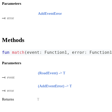
Parameters
AddEventError
error
Methods
fun
match
(
event
:
 Function1
,
 error
:
 Function1
Parameters
(RoadEvent) -> T
event
(AddEventError) -> T
error
Returns
T