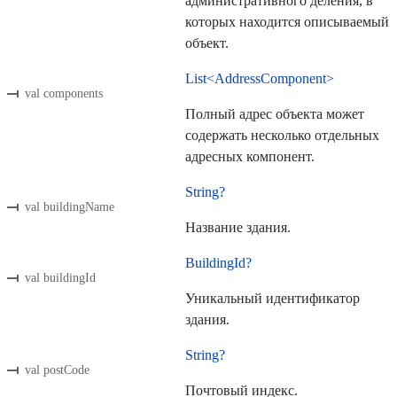
административного деления, в
которых находится описываемый
объект.
List<AddressComponent>
val components
Полный адрес объекта может
содержать несколько отдельных
адресных компонент.
String?
val buildingName
Название здания.
BuildingId?
val buildingId
Уникальный идентификатор
здания.
String?
val postCode
Почтовый индекс.