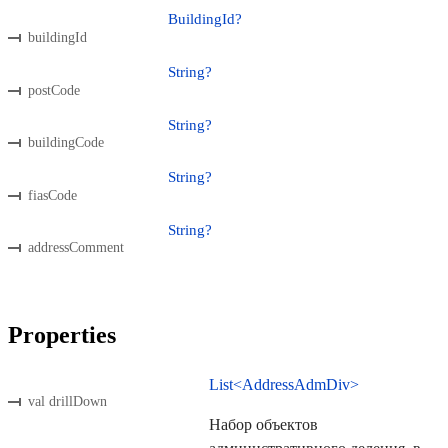
BuildingId?
buildingId
String?
postCode
String?
buildingCode
String?
fiasCode
String?
addressComment
Properties
List<AddressAdmDiv>
val drillDown
Набор объектов