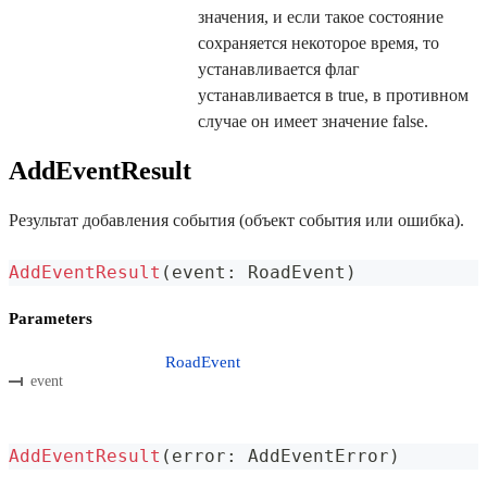
значения, и если такое состояние
сохраняется некоторое время, то
устанавливается флаг
устанавливается в true, в противном
случае он имеет значение false.
AddEventResult
Результат добавления события (объект события или ошибка).
AddEventResult
(
event
:
 RoadEvent
)
Parameters
RoadEvent
event
AddEventResult
(
error
:
 AddEventError
)