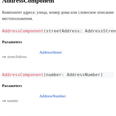
AddressComponent
Компонент адреса: улица, номер дома или словесное описание
местоположения.
AddressComponent
(
streetAddress
:
 AddressStree
Parameters
AddressStreet
streetAddress
AddressComponent
(
number
:
 AddressNumber
)
Parameters
AddressNumber
number