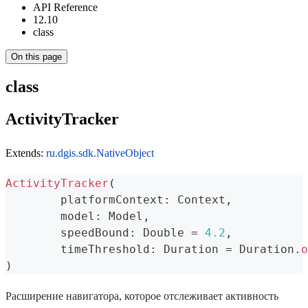
API Reference
12.10
class
On this page
class
ActivityTracker
Extends:
ru.dgis.sdk.NativeObject
ActivityTracker
(
	platformContext
:
 Context
,
	model
:
 Model
,
	speedBound
:
 Double 
=
4.2
,
	timeThreshold
:
 Duration 
=
 Duration
.
o
)
Расширение навигатора, которое отслеживает активность