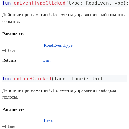
fun
onEventTypeClicked
(
type
:
 RoadEventType
)
:
Действие при нажатии UI-элемента управления выбором типа
события.
Parameters
RoadEventType
type
Returns
Unit
fun
onLaneClicked
(
lane
:
 Lane
)
:
 Unit
Действие при нажатии UI-элемента управления выбором
полосы.
Parameters
Lane
lane