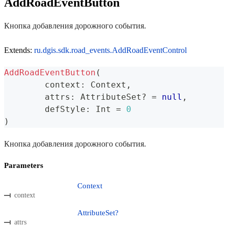
AddRoadEventButton
Кнопка добавления дорожного события.
Extends:
ru.dgis.sdk.road_events.AddRoadEventControl
AddRoadEventButton
(
	context
:
 Context
,
	attrs
:
 AttributeSet
?
=
null
,
	defStyle
:
 Int 
=
0
)
Кнопка добавления дорожного события.
Parameters
Context
context
AttributeSet?
attrs