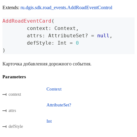
Extends:
ru.dgis.sdk.road_events.AddRoadEventControl
AddRoadEventCard
(
	context
:
 Context
,
	attrs
:
 AttributeSet
?
=
null
,
	defStyle
:
 Int 
=
0
)
Карточка добавления дорожного события.
Parameters
Context
context
AttributeSet?
attrs
Int
defStyle