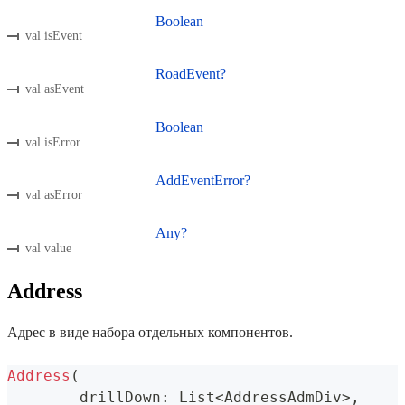
Boolean
val isEvent
RoadEvent?
val asEvent
Boolean
val isError
AddEventError?
val asError
Any?
val value
Address
Адрес в виде набора отдельных компонентов.
Address
(
	drillDown
:
 List
<
AddressAdmDiv
>
,