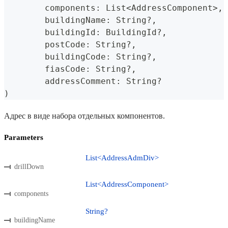
	components
:
 List
<
AddressComponent
>
,
	buildingName
:
 String
?
,
	buildingId
:
 BuildingId
?
,
	postCode
:
 String
?
,
	buildingCode
:
 String
?
,
	fiasCode
:
 String
?
,
	addressComment
:
 String
?
)
Адрес в виде набора отдельных компонентов.
Parameters
List<AddressAdmDiv>
drillDown
List<AddressComponent>
components
String?
buildingName