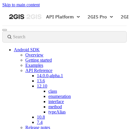
Skip to main content
API Platform
2GIS Pro
2GI
Search
Android SDK
Overview
Getting started
Examples
API Reference
14.0.0-alpha.1
13.6
12.10
class
enumeration
interface
method
typeAlias
10.8
7.4
Release notes