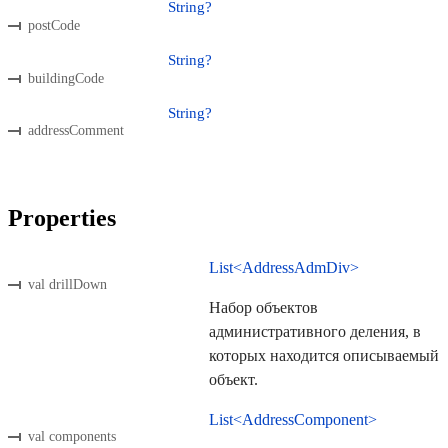
String?
postCode
String?
buildingCode
String?
addressComment
Properties
List<AddressAdmDiv>
val drillDown
Набор объектов
административного деления, в
которых находится описываемый
объект.
List<AddressComponent>
val components