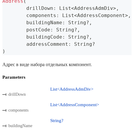
Address
(
	drillDown
:
 List
<
AddressAdmDiv
>
,
	components
:
 List
<
AddressComponent
>
,
	buildingName
:
 String
?
,
	postCode
:
 String
?
,
	buildingCode
:
 String
?
,
	addressComment
:
 String
?
)
Адрес в виде набора отдельных компонент.
Parameters
List<AddressAdmDiv>
drillDown
List<AddressComponent>
components
String?
buildingName