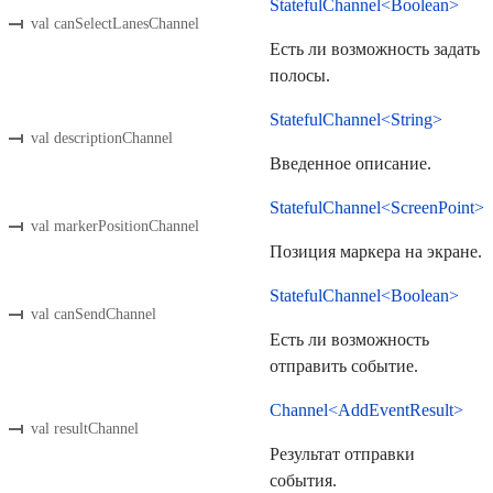
StatefulChannel<Boolean>
val canSelectLanesChannel
Есть ли возможность задать
полосы.
StatefulChannel<String>
val descriptionChannel
Введенное описание.
StatefulChannel<ScreenPoint>
val markerPositionChannel
Позиция маркера на экране.
StatefulChannel<Boolean>
val canSendChannel
Есть ли возможность
отправить событие.
Channel<AddEventResult>
val resultChannel
Результат отправки
события.