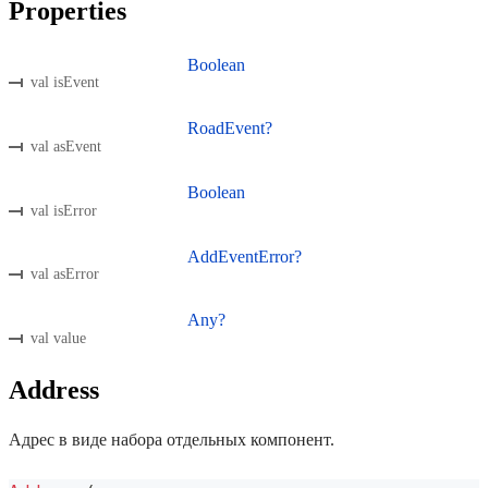
Properties
Boolean
val isEvent
RoadEvent?
val asEvent
Boolean
val isError
AddEventError?
val asError
Any?
val value
Address
Адрес в виде набора отдельных компонент.