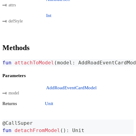
attrs
Int
defStyle
Methods
fun
attachToModel
(
model
:
 AddRoadEventCardMod
Parameters
AddRoadEventCardModel
model
Returns
Unit
@CallSuper
fun
detachFromModel
(
)
:
 Unit