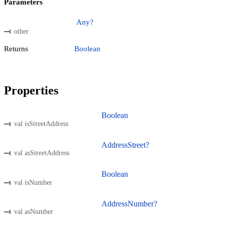
Parameters
Any?
other
Returns
Boolean
Properties
Boolean
val isStreetAddress
AddressStreet?
val asStreetAddress
Boolean
val isNumber
AddressNumber?
val asNumber