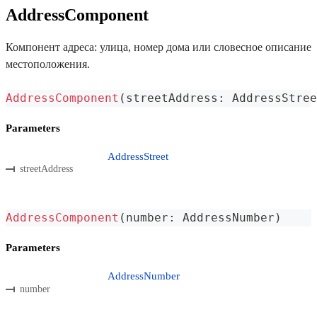
AddressComponent
Компонент адреса: улица, номер дома или словесное описание
местоположения.
AddressComponent
(
streetAddress
:
 AddressStree
Parameters
AddressStreet
streetAddress
AddressComponent
(
number
:
 AddressNumber
)
Parameters
AddressNumber
number