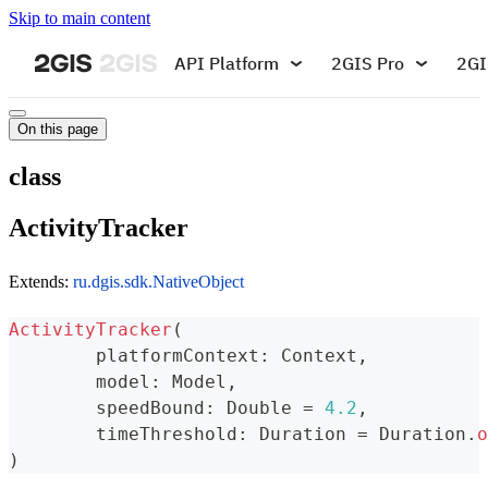
Skip to main content
API Platform
2GIS Pro
2GI
On this page
class
ActivityTracker
Extends:
ru.dgis.sdk.NativeObject
ActivityTracker
(
	platformContext
:
 Context
,
	model
:
 Model
,
	speedBound
:
 Double 
=
4.2
,
	timeThreshold
:
 Duration 
=
 Duration
.
o
)