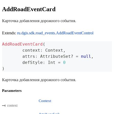
AddRoadEventCard
Карточка добавления дорожного события.
Extends:
ru.dgis.sdk.road_events.AddRoadEventControl
AddRoadEventCard
(
	context
:
 Context
,
	attrs
:
 AttributeSet
?
=
null
,
	defStyle
:
 Int 
=
0
)
Карточка добавления дорожного события.
Parameters
Context
context