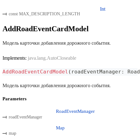
Int
const MAX_DESCRIPTION_LENGTH
AddRoadEventCardModel
Модель карточки добавления дорожного события.
Implements:
java.lang.AutoCloseable
AddRoadEventCardModel
(
roadEventManager
:
 Road
Модель карточки добавления дорожного события.
Parameters
RoadEventManager
roadEventManager
Map
map