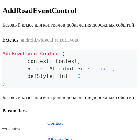
AddRoadEventControl
Базовый класс для контролов добавления дорожных событий.
Extends:
android.widget.FrameLayout
AddRoadEventControl
(
	context
:
 Context
,
	attrs
:
 AttributeSet
?
=
null
,
	defStyle
:
 Int 
=
0
)
Базовый класс для контролов добавления дорожных событий.
Parameters
Context
context
AttributeSet?