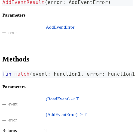
AddEventResult
(
error
:
 AddEventError
)
Parameters
AddEventError
error
Methods
fun
match
(
event
:
 Function1
,
 error
:
 Function1
Parameters
(RoadEvent) -> T
event
(AddEventError) -> T
error
Returns
T