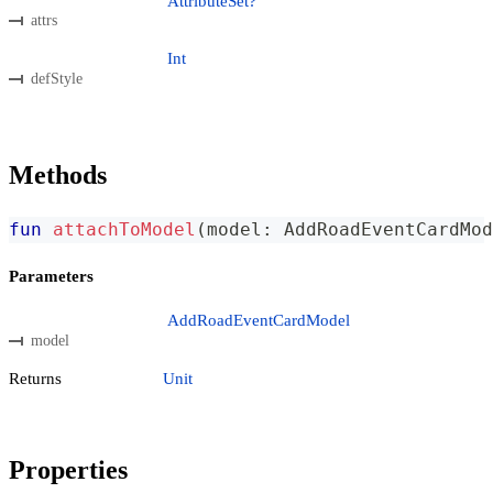
AttributeSet?
attrs
Int
defStyle
Methods
fun
attachToModel
(
model
:
 AddRoadEventCardMod
Parameters
AddRoadEventCardModel
model
Returns
Unit
Properties