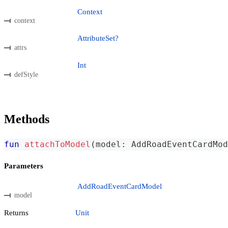
Context
context
AttributeSet?
attrs
Int
defStyle
Methods
fun
attachToModel
(
model
:
 AddRoadEventCardMod
Parameters
AddRoadEventCardModel
model
Returns
Unit