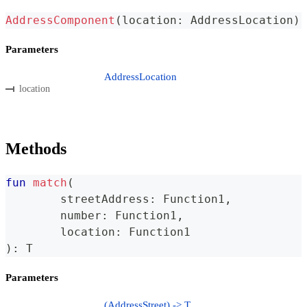
AddressComponent
(
location
:
 AddressLocation
)
Parameters
AddressLocation
location
Methods
fun
match
(
	streetAddress
:
 Function1
,
	number
:
 Function1
,
	location
:
 Function1
)
:
 T
Parameters
(AddressStreet) -> T