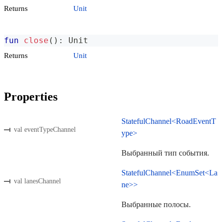
Returns
Unit
fun
close
(
)
:
 Unit
Returns
Unit
Properties
StatefulChannel<RoadEventT
val eventTypeChannel
ype>
Выбранный тип события.
StatefulChannel<EnumSet<La
val lanesChannel
ne>>
Выбранные полосы.