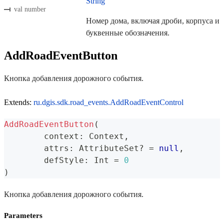
String
val number
Номер дома, включая дроби, корпуса и
буквенные обозначения.
AddRoadEventButton
Кнопка добавления дорожного события.
Extends:
ru.dgis.sdk.road_events.AddRoadEventControl
AddRoadEventButton
(
	context
:
 Context
,
	attrs
:
 AttributeSet
?
=
null
,
	defStyle
:
 Int 
=
0
)
Кнопка добавления дорожного события.
Parameters