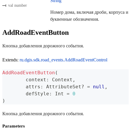
String
val number
Номер дома, включая дроби, корпуса и
буквенные обозначения.
AddRoadEventButton
Кнопка добавления дорожного события.
Extends:
ru.dgis.sdk.road_events.AddRoadEventControl
AddRoadEventButton
(
	context
:
 Context
,
	attrs
:
 AttributeSet
?
=
null
,
	defStyle
:
 Int 
=
0
)
Кнопка добавления дорожного события.
Parameters