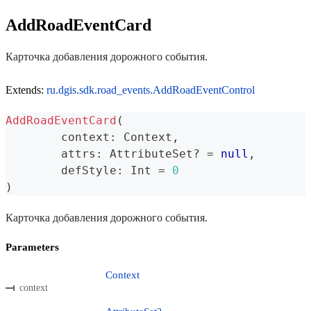
AddRoadEventCard
Карточка добавления дорожного события.
Extends:
ru.dgis.sdk.road_events.AddRoadEventControl
AddRoadEventCard
(
	context
:
 Context
,
	attrs
:
 AttributeSet
?
=
null
,
	defStyle
:
 Int 
=
0
)
Карточка добавления дорожного события.
Parameters
Context
context