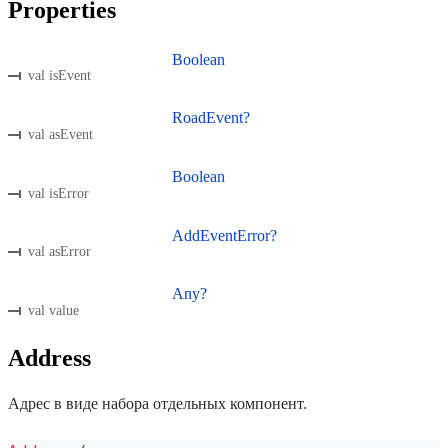
Properties
Boolean
val isEvent
RoadEvent?
val asEvent
Boolean
val isError
AddEventError?
val asError
Any?
val value
Address
Адрес в виде набора отдельных компонент.