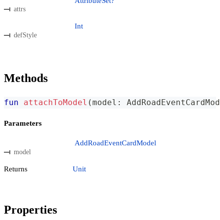
AttributeSet?
attrs
Int
defStyle
Methods
fun
attachToModel
(
model
:
 AddRoadEventCardMod
Parameters
AddRoadEventCardModel
model
Returns
Unit
Properties