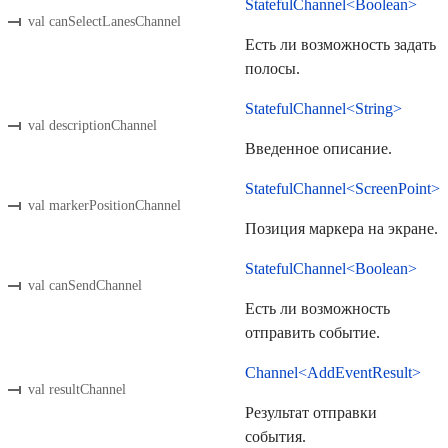
StatefulChannel<Boolean>
val canSelectLanesChannel
Есть ли возможность задать
полосы.
StatefulChannel<String>
val descriptionChannel
Введенное описание.
StatefulChannel<ScreenPoint>
val markerPositionChannel
Позиция маркера на экране.
StatefulChannel<Boolean>
val canSendChannel
Есть ли возможность
отправить событие.
Channel<AddEventResult>
val resultChannel
Результат отправки
события.