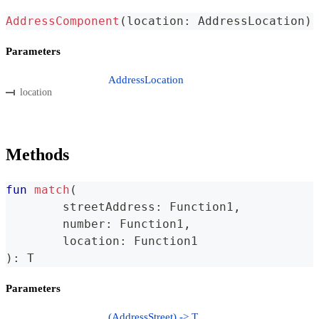
AddressComponent
(
location
:
 AddressLocation
)
Parameters
AddressLocation
location
Methods
fun
match
(
	streetAddress
:
 Function1
,
	number
:
 Function1
,
	location
:
 Function1
)
:
 T
Parameters
(AddressStreet) -> T