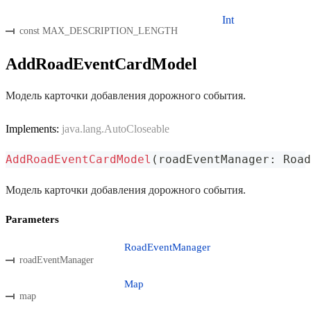
Int
const MAX_DESCRIPTION_LENGTH
AddRoadEventCardModel
Модель карточки добавления дорожного события.
Implements:
java.lang.AutoCloseable
AddRoadEventCardModel
(
roadEventManager
:
 Road
Модель карточки добавления дорожного события.
Parameters
RoadEventManager
roadEventManager
Map
map