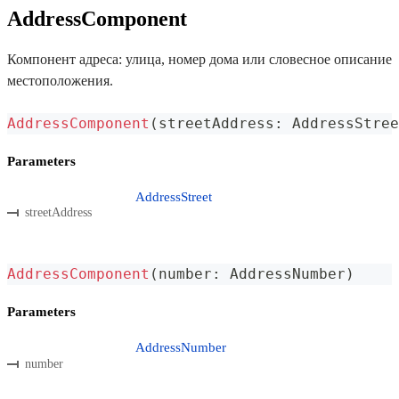
AddressComponent
Компонент адреса: улица, номер дома или словесное описание
местоположения.
AddressComponent
(
streetAddress
:
 AddressStree
Parameters
AddressStreet
streetAddress
AddressComponent
(
number
:
 AddressNumber
)
Parameters
AddressNumber
number