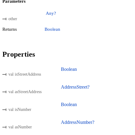
Parameters
Any?
other
Returns
Boolean
Properties
Boolean
val isStreetAddress
AddressStreet?
val asStreetAddress
Boolean
val isNumber
AddressNumber?
val asNumber