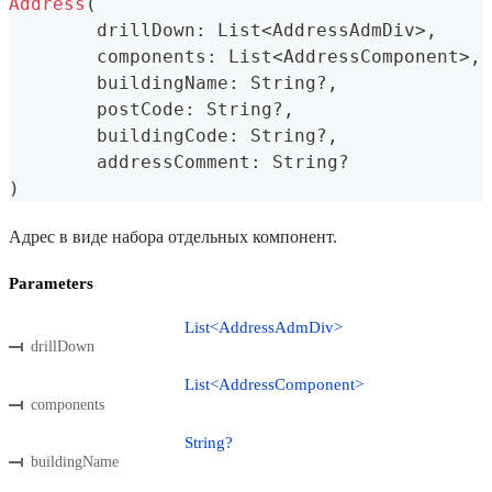
Address
(
	drillDown
:
 List
<
AddressAdmDiv
>
,
	components
:
 List
<
AddressComponent
>
,
	buildingName
:
 String
?
,
	postCode
:
 String
?
,
	buildingCode
:
 String
?
,
	addressComment
:
 String
?
)
Адрес в виде набора отдельных компонент.
Parameters
List<AddressAdmDiv>
drillDown
List<AddressComponent>
components
String?
buildingName