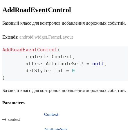
AddRoadEventControl
Базовый класс для контролов добавления дорожных событий.
Extends:
android.widget.FrameLayout
AddRoadEventControl
(
	context
:
 Context
,
	attrs
:
 AttributeSet
?
=
null
,
	defStyle
:
 Int 
=
0
)
Базовый класс для контролов добавления дорожных событий.
Parameters
Context
context
AttributeSet?