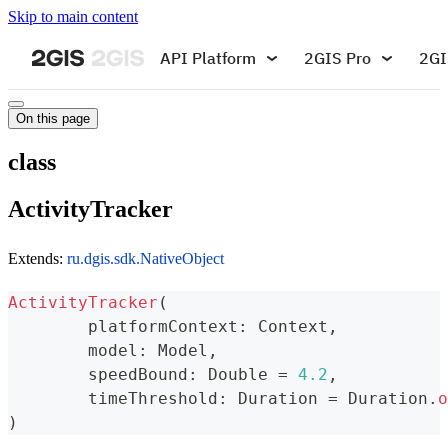
Skip to main content
API Platform
2GIS Pro
2GI
On this page
class
ActivityTracker
Extends:
ru.dgis.sdk.NativeObject
ActivityTracker
(
	platformContext
:
 Context
,
	model
:
 Model
,
	speedBound
:
 Double 
=
4.2
,
	timeThreshold
:
 Duration 
=
 Duration
.
o
)