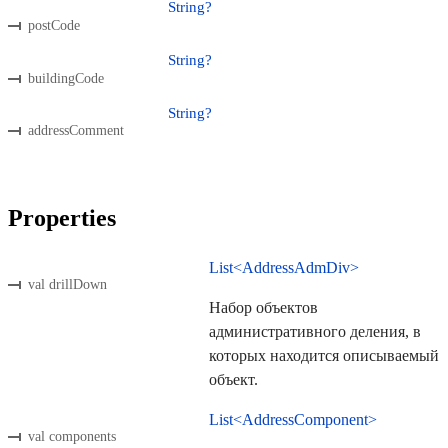
String?
postCode
String?
buildingCode
String?
addressComment
Properties
List<AddressAdmDiv>
val drillDown
Набор объектов
административного деления, в
которых находится описываемый
объект.
List<AddressComponent>
val components