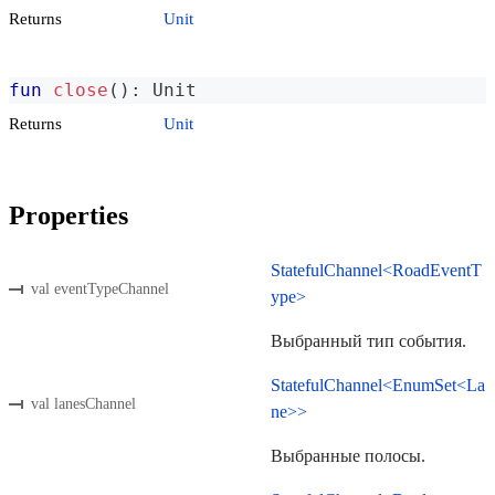
Returns
Unit
fun
close
(
)
:
 Unit
Returns
Unit
Properties
StatefulChannel<RoadEventT
val eventTypeChannel
ype>
Выбранный тип события.
StatefulChannel<EnumSet<La
val lanesChannel
ne>>
Выбранные полосы.