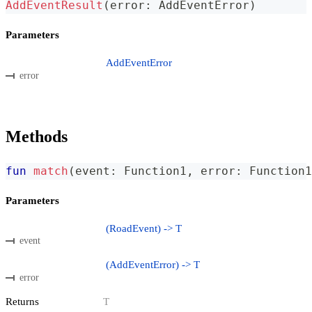
AddEventResult
(
error
:
 AddEventError
)
Parameters
AddEventError
error
Methods
fun
match
(
event
:
 Function1
,
 error
:
 Function1
Parameters
(RoadEvent) -> T
event
(AddEventError) -> T
error
Returns
T