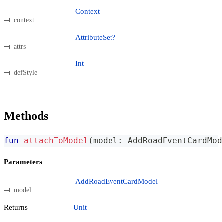
Context
context
AttributeSet?
attrs
Int
defStyle
Methods
fun
attachToModel
(
model
:
 AddRoadEventCardMod
Parameters
AddRoadEventCardModel
model
Returns
Unit