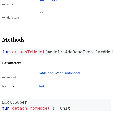
attrs
Int
defStyle
Methods
fun
attachToModel
(
model
:
 AddRoadEventCardMod
Parameters
AddRoadEventCardModel
model
Returns
Unit
@CallSuper
fun
detachFromModel
(
)
:
 Unit