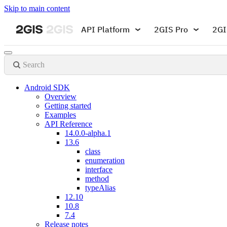
Skip to main content
API Platform
2GIS Pro
2GI
Search
Android SDK
Overview
Getting started
Examples
API Reference
14.0.0-alpha.1
13.6
class
enumeration
interface
method
typeAlias
12.10
10.8
7.4
Release notes