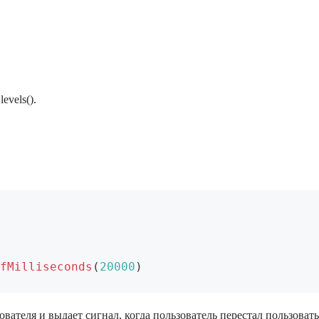
evels().
fMilliseconds
(
20000
)
ователя и выдает сигнал, когда пользователь перестал пользова