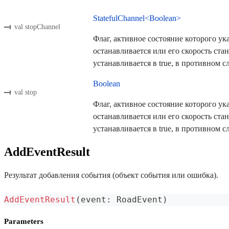
StatefulChannel<Boolean>
val stopChannel
Флаг, активное состояние которого ук
останавливается или его скорость ста
устанавливается в true, в противном сл
Boolean
val stop
Флаг, активное состояние которого ук
останавливается или его скорость ста
устанавливается в true, в противном сл
AddEventResult
Результат добавления события (объект события или ошибка).
AddEventResult
(
event
:
 RoadEvent
)
Parameters