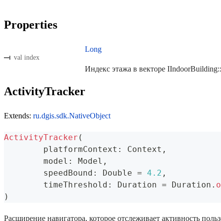
Properties
Long
val index
Индекс этажа в векторе IIndoorBuilding::l
ActivityTracker
Extends:
ru.dgis.sdk.NativeObject
ActivityTracker
(
	platformContext
:
 Context
,
	model
:
 Model
,
	speedBound
:
 Double 
=
4.2
,
	timeThreshold
:
 Duration 
=
 Duration
.
o
)
Расширение навигатора, которое отслеживает активность польз