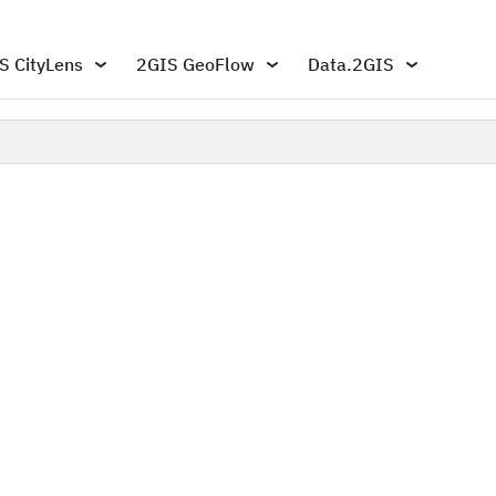
S CityLens
2GIS GeoFlow
Data.2GIS