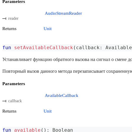
Parameters
AudioStreamReader
reader
Returns
Unit
fun
setAvailableCallback
(
callback
:
 Available
Устанавливает функцию обратного вызова на сигнал о смене д
Повторный вызов данного метода перезаписывает сохраненную
Parameters
AvailableCallback
callback
Returns
Unit
fun
available
(
)
:
 Boolean