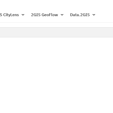
S CityLens
2GIS GeoFlow
Data.2GIS