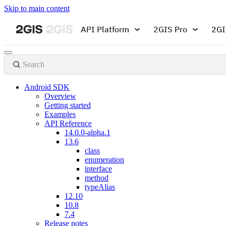
Skip to main content
API Platform
2GIS Pro
2GI
Search
Android SDK
Overview
Getting started
Examples
API Reference
14.0.0-alpha.1
13.6
class
enumeration
interface
method
typeAlias
12.10
10.8
7.4
Release notes