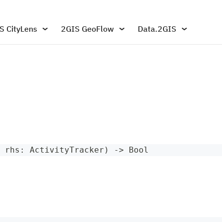
S CityLens
2GIS GeoFlow
Data.2GIS
 rhs
:
ActivityTracker
)
->
Bool