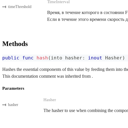
TimeInterval
timeThreshold
Время, в течение которого в состоянии 
Если в течение этого времени скорость 
Methods
public
func
hash
(
into hasher
:
inout
Hasher
)
Hashes the essential components of this value by feeding them into th
This documentation comment was inherited from .
Parameters
Hasher
hasher
The hasher to use when combining the componen