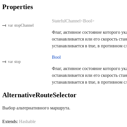
Properties
StatefulChannel<Bool>
var stopChannel
Флаг, активное состояние которого ук
останавливается или его скорость ста
устанавливается в true, в противном сл
Bool
var stop
Флаг, активное состояние которого ук
останавливается или его скорость ста
устанавливается в true, в противном сл
AlternativeRouteSelector
Выбор альтернативного маршрута.
Extends:
Hashable