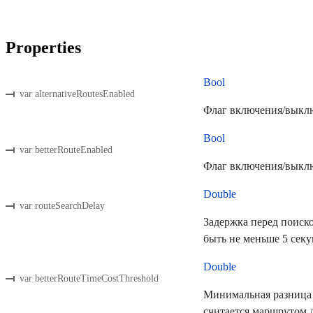
Properties
Bool
var alternativeRoutesEnabled
Флаг включения/выкл
Bool
var betterRouteEnabled
Флаг включения/выкл
Double
var routeSearchDelay
Задержка перед поиск
быть не меньше 5 секу
Double
var betterRouteTimeCostThreshold
Минимальная разница
считается маршрутом 