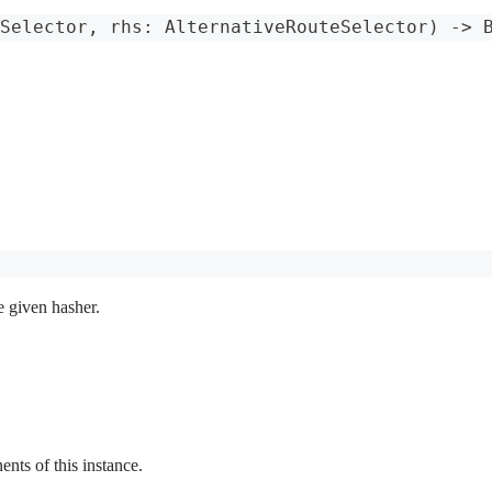
Selector
,
 rhs
:
AlternativeRouteSelector
)
->
e given hasher.
ts of this instance.