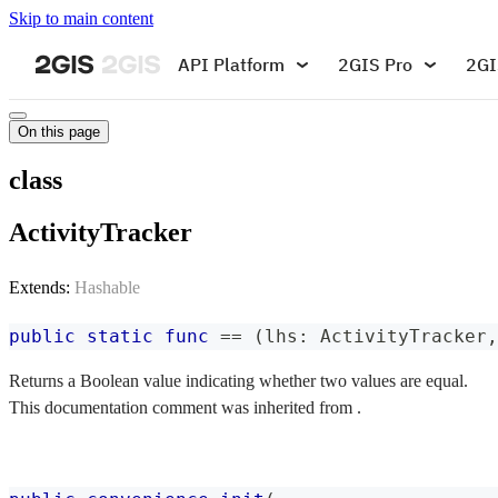
Skip to main content
API Platform
2GIS Pro
2GI
On this page
class
ActivityTracker
Extends:
Hashable
public
static
func
==
(
lhs
:
ActivityTracker
,
Returns a Boolean value indicating whether two values are equal.
This documentation comment was inherited from .