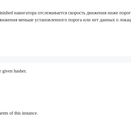
Finished навигатора отслеживается скорость движения ниже поро
движения меньше установленного порога или нет данных о локац
e given hasher.
ts of this instance.