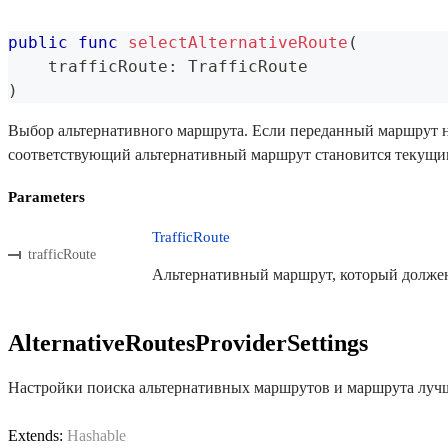
public
func
selectAlternativeRoute
(
    trafficRoute
:
TrafficRoute
)
Выбор альтернативного маршрута. Если переданный маршрут не
соответствующий альтернативный маршрут становится текущ
Parameters
TrafficRoute
trafficRoute
Альтернативный маршрут, который должен
AlternativeRoutesProviderSettings
Настройки поиска альтернативных маршрутов и маршрута луч
Extends:
Hashable