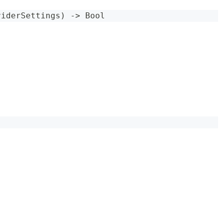
viderSettings
)
->
Bool