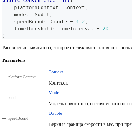
public
convenience
init
(
    platformContext
:
Context
,
    model
:
Model
,
    speedBound
:
Double
=
4.2
,
    timeThreshold
:
TimeInterval
=
20
)
Расширение навигатора, которое отслеживает активность польз
Parameters
Context
platformContext
Контекст.
Model
model
Модель навигатора, состояние которого 
Double
speedBound
Верхняя граница скорости в м/с, при пре