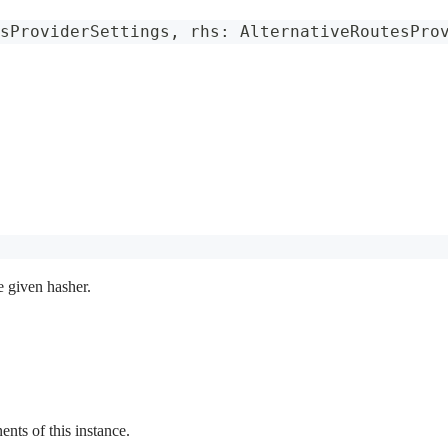
sProviderSettings
,
 rhs
:
AlternativeRoutesPro
e given hasher.
ts of this instance.