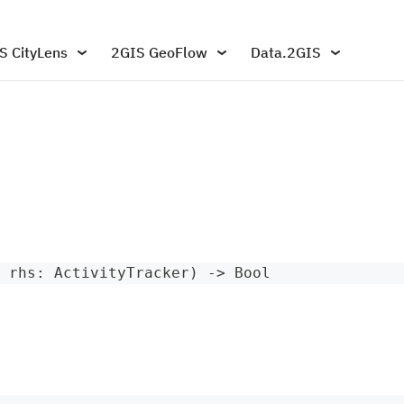
S CityLens
2GIS GeoFlow
Data.2GIS
 rhs
:
ActivityTracker
)
->
Bool