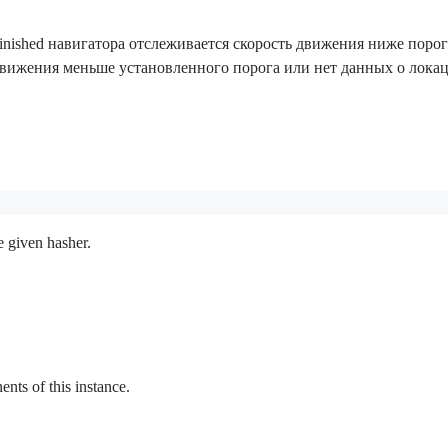
Finished навигатора отслеживается скорость движения ниже поро
движения меньше установленного порога или нет данных о локац
e given hasher.
ts of this instance.