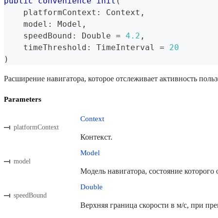
public
convenience
init
(
    platformContext
:
Context
,
    model
:
Model
,
    speedBound
:
Double
=
4.2
,
    timeThreshold
:
TimeInterval
=
20
)
Расширение навигатора, которое отслеживает активность польз
Parameters
Context
platformContext
Контекст.
Model
model
Модель навигатора, состояние которого 
Double
speedBound
Верхняя граница скорости в м/с, при пре