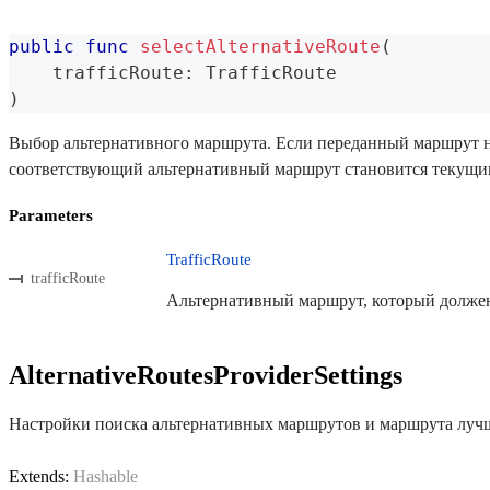
public
func
selectAlternativeRoute
(
    trafficRoute
:
TrafficRoute
)
Выбор альтернативного маршрута. Если переданный маршрут не
соответствующий альтернативный маршрут становится текущ
Parameters
TrafficRoute
trafficRoute
Альтернативный маршрут, который должен
AlternativeRoutesProviderSettings
Настройки поиска альтернативных маршрутов и маршрута луч
Extends:
Hashable