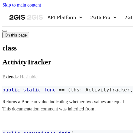
Skip to main content
API Platform
2GIS Pro
2GI
On this page
class
ActivityTracker
Extends:
Hashable
public
static
func
==
(
lhs
:
ActivityTracker
,
Returns a Boolean value indicating whether two values are equal.
This documentation comment was inherited from .