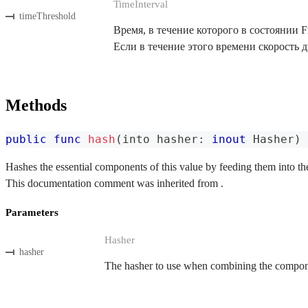
TimeInterval
timeThreshold
Время, в течение которого в состоянии 
Если в течение этого времени скорость 
Methods
public
func
hash
(
into hasher
:
inout
Hasher
)
Hashes the essential components of this value by feeding them into th
This documentation comment was inherited from .
Parameters
Hasher
hasher
The hasher to use when combining the componen