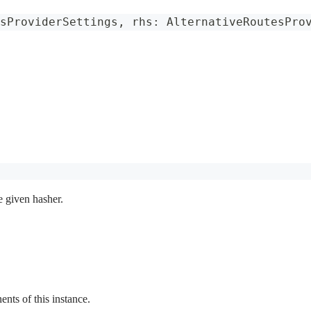
sProviderSettings
,
 rhs
:
AlternativeRoutesPro
e given hasher.
ts of this instance.