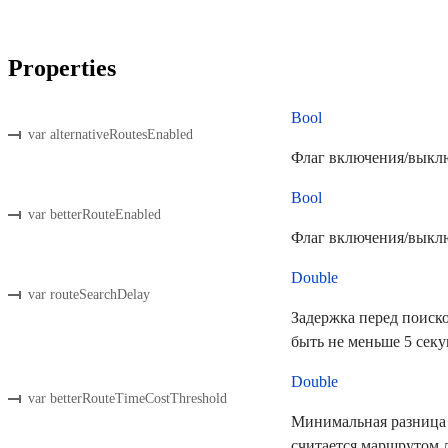
Properties
Bool
var alternativeRoutesEnabled
Флаг включения/выкл
Bool
var betterRouteEnabled
Флаг включения/выкл
Double
var routeSearchDelay
Задержка перед поиск
быть не меньше 5 секу
Double
var betterRouteTimeCostThreshold
Минимальная разница
считается маршрутом 