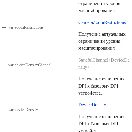
ограничений уровня
масштабирования.
CameraZoomRestrictions
var zoomRestrictions
Получение актуальных
ограничений уровня
масштабирования.
StatefulChannel<DeviceDe
var deviceDensityChannel
nsity>
Получение отношения
DPI к базовому DPI
устройства.
DeviceDensity
var deviceDensity
Получение отношения
DPI к базовому DPI
устройства.