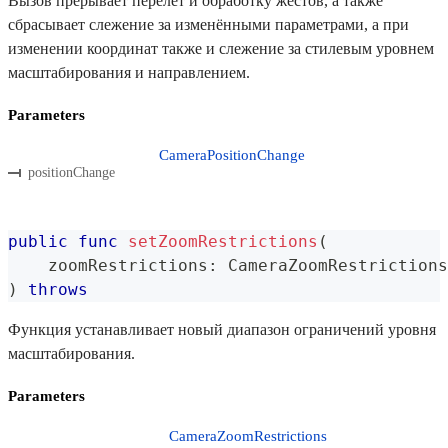
Вызов прерывает перелёт и обработку жестов, а также
сбрасывает слежение за изменёнными параметрами, а при
изменении координат также и слежение за стилевым уровнем
масштабирования и направлением.
Parameters
CameraPositionChange
positionChange
public
func
setZoomRestrictions
(
    zoomRestrictions
:
CameraZoomRestrictions
)
throws
Функция устанавливает новый диапазон ограничений уровня
масштабирования.
Parameters
CameraZoomRestrictions