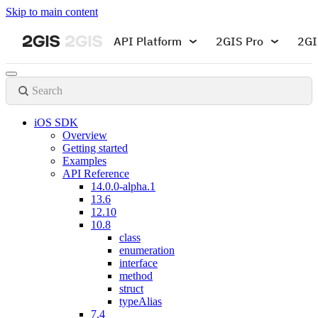
Skip to main content
API Platform
2GIS Pro
2GI
Search
iOS SDK
Overview
Getting started
Examples
API Reference
14.0.0-alpha.1
13.6
12.10
10.8
class
enumeration
interface
method
struct
typeAlias
7.4