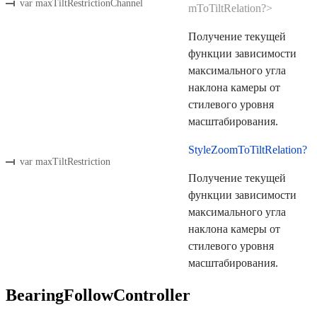
var maxTiltRestrictionChannel
mToTiltRelation?>
Получение текущей
функции зависимости
максимального угла
наклона камеры от
стилевого уровня
масштабирования.
StyleZoomToTiltRelation?
var maxTiltRestriction
Получение текущей
функции зависимости
максимального угла
наклона камеры от
стилевого уровня
масштабирования.
BearingFollowController