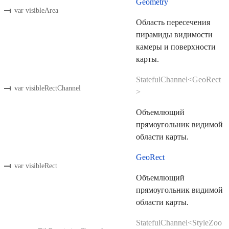
Geometry
var visibleArea
Область пересечения
пирамиды видимости
камеры и поверхности
карты.
StatefulChannel<GeoRect
var visibleRectChannel
>
Объемлющий
прямоугольник видимой
области карты.
GeoRect
var visibleRect
Объемлющий
прямоугольник видимой
области карты.
StatefulChannel<StyleZoo