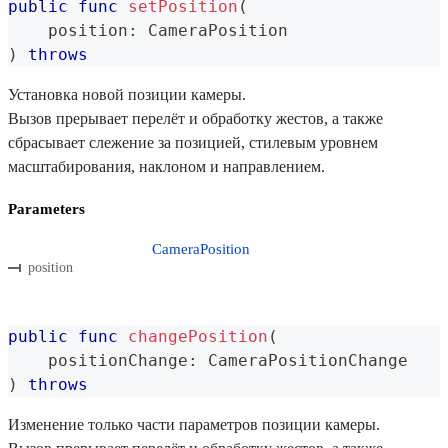
public
func
setPosition
(
    position
:
CameraPosition
)
throws
Установка новой позиции камеры.
Вызов прерывает перелёт и обработку жестов, а также
сбрасывает слежение за позицией, стилевым уровнем
масштабирования, наклоном и направлением.
Parameters
CameraPosition
position
public
func
changePosition
(
    positionChange
:
CameraPositionChange
)
throws
Изменение только части параметров позиции камеры.