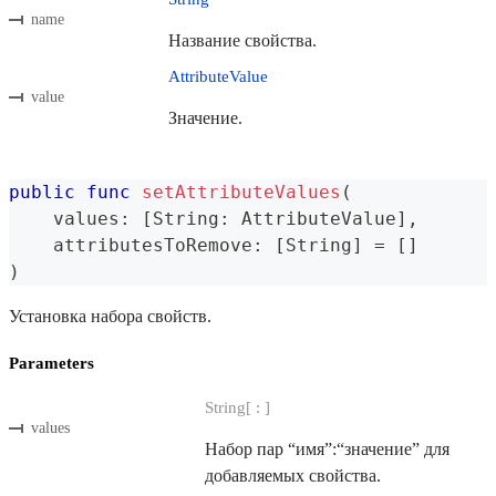
name
Название свойства.
AttributeValue
value
Значение.
public
func
setAttributeValues
(
    values
:
[
String
:
AttributeValue
]
,
    attributesToRemove
:
[
String
]
=
[
]
)
Установка набора свойств.
Parameters
String[ : ]
values
Набор пар “имя”:“значение” для
добавляемых свойства.