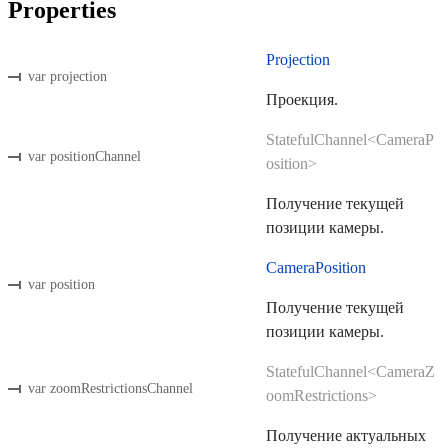
Properties
Projection
var projection
Проекция.
StatefulChannel<CameraP
var positionChannel
osition>
Получение текущей
позиции камеры.
CameraPosition
var position
Получение текущей
позиции камеры.
StatefulChannel<CameraZ
var zoomRestrictionsChannel
oomRestrictions>
Получение актуальных