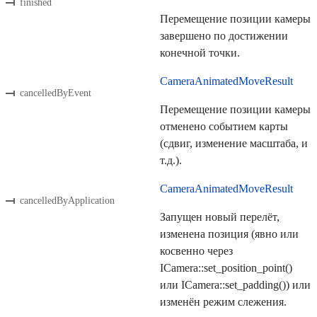
finished
Перемещение позиции камеры
завершено по достижении
конечной точки.
CameraAnimatedMoveResult
cancelledByEvent
Перемещение позиции камеры
отменено событием карты
(сдвиг, изменение масштаба, и
т.д.).
CameraAnimatedMoveResult
cancelledByApplication
Запущен новый перелёт,
изменена позиция (явно или
косвенно через
ICamera::set_position_point()
или ICamera::set_padding()) или
изменён режим слежения.