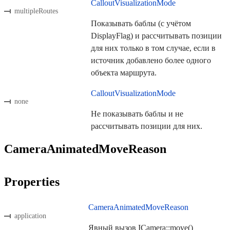
CalloutVisualizationMode
multipleRoutes
Показывать баблы (с учётом
DisplayFlag) и рассчитывать позиции
для них только в том случае, если в
источник добавлено более одного
объекта маршрута.
CalloutVisualizationMode
none
Не показывать баблы и не
рассчитывать позиции для них.
CameraAnimatedMoveReason
Properties
CameraAnimatedMoveReason
application
Явный вызов ICamera::move()