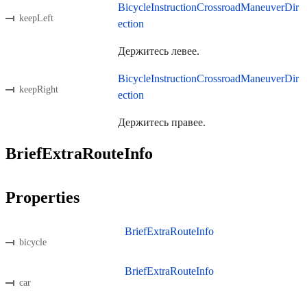
BicycleInstructionCrossroadManeuverDir
keepLeft
ection
Держитесь левее.
BicycleInstructionCrossroadManeuverDir
keepRight
ection
Держитесь правее.
BriefExtraRouteInfo
Properties
BriefExtraRouteInfo
bicycle
BriefExtraRouteInfo
car