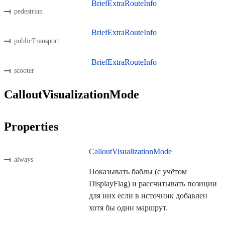
BriefExtraRouteInfo
pedestrian
BriefExtraRouteInfo
publicTransport
BriefExtraRouteInfo
scooter
CalloutVisualizationMode
Properties
CalloutVisualizationMode
always
Показывать баблы (с учётом
DisplayFlag) и рассчитывать позиции
для них если в источник добавлен
хотя бы один маршрут.