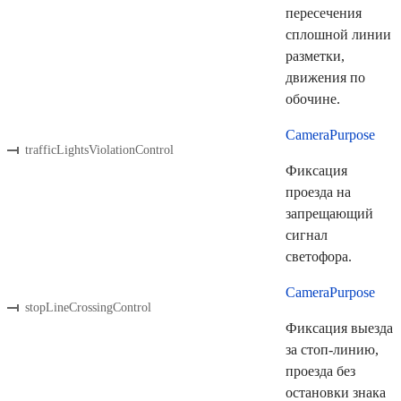
пересечения
сплошной линии
разметки,
движения по
обочине.
CameraPurpose
trafficLightsViolationControl
Фиксация
проезда на
запрещающий
сигнал
светофора.
CameraPurpose
stopLineCrossingControl
Фиксация выезда
за стоп-линию,
проезда без
остановки знака