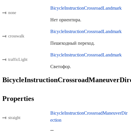
BicycleInstructionCrossroadLandmark
none
Нет ориентира.
BicycleInstructionCrossroadLandmark
crosswalk
Пешеходный переход.
BicycleInstructionCrossroadLandmark
trafficLight
Светофор.
BicycleInstructionCrossroadManeuverDir
Properties
BicycleInstructionCrossroadManeuverDir
straight
ection