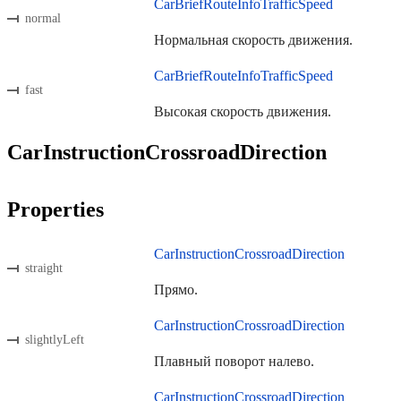
CarBriefRouteInfoTrafficSpeed
normal
Нормальная скорость движения.
CarBriefRouteInfoTrafficSpeed
fast
Высокая скорость движения.
CarInstructionCrossroadDirection
Properties
CarInstructionCrossroadDirection
straight
Прямо.
CarInstructionCrossroadDirection
slightlyLeft
Плавный поворот налево.
CarInstructionCrossroadDirection