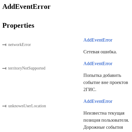
AddEventError
Properties
AddEventError
networkError
Сетевая ошибка.
AddEventError
territoryNotSupported
Попытка добавить
событие вне проектов
2ГИС.
AddEventError
unknownUserLocation
Неизвестна текущая
позиция пользователя.
Дорожные события