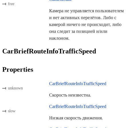
free
Камера не управляется пользователем
и нет активных перелётов. Либо с
камерой ничего не происходит, либо
она следит за позицией и/или
наклоном.
CarBriefRouteInfoTrafficSpeed
Properties
CarBriefRouteInfoTrafficSpeed
unknown
Скорость неизвестна.
CarBriefRouteInfoTrafficSpeed
slow
Низкая скорость движения.