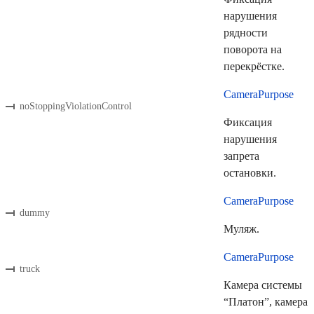
нарушения
рядности
поворота на
перекрёстке.
CameraPurpose
noStoppingViolationControl
Фиксация
нарушения
запрета
остановки.
CameraPurpose
dummy
Муляж.
CameraPurpose
truck
Камера системы
“Платон”, камера