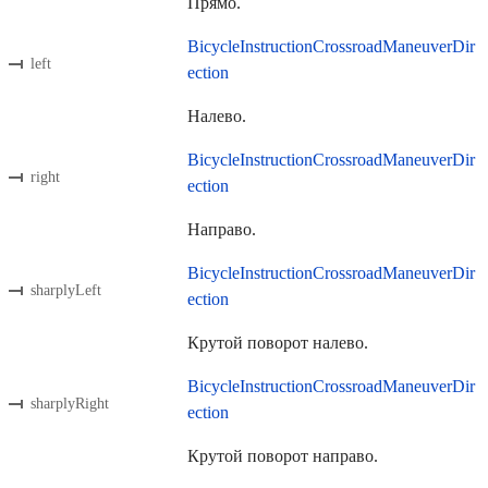
Прямо.
BicycleInstructionCrossroadManeuverDir
left
ection
Налево.
BicycleInstructionCrossroadManeuverDir
right
ection
Направо.
BicycleInstructionCrossroadManeuverDir
sharplyLeft
ection
Крутой поворот налево.
BicycleInstructionCrossroadManeuverDir
sharplyRight
ection
Крутой поворот направо.