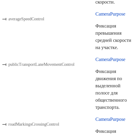
скорости.
CameraPurpose
averageSpeedControl
Фиксация
превышения
средней скорости
на участке.
CameraPurpose
publicTransportLaneMovementControl
Фиксация
движения по
выделенной
полосе для
общественного
транспорта.
CameraPurpose
roadMarkingsCrossingControl
Фиксация