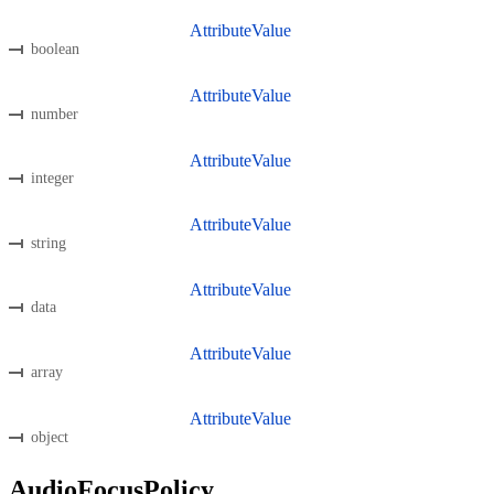
AttributeValue
boolean
AttributeValue
number
AttributeValue
integer
AttributeValue
string
AttributeValue
data
AttributeValue
array
AttributeValue
object
AudioFocusPolicy