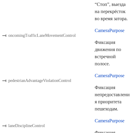
“Стоп”, выезда
на перекрёсток
во время затора.
CameraPurpose
oncomingTrafficLaneMovementControl
Фиксация
движения по
встречной
полосе.
CameraPurpose
pedestrianAdvantageViolationControl
Фиксация
непредоставлени
я приоритета
пешеходам.
CameraPurpose
laneDisciplineControl
Фиксация