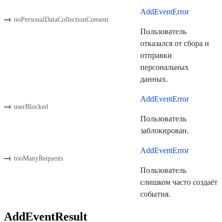
AddEventError
noPersonalDataCollectionConsent
Пользователь
отказался от сбора и
отправки
персональных
данных.
AddEventError
userBlocked
Пользователь
заблокирован.
AddEventError
tooManyRequests
Пользователь
слишком часто создаёт
события.
AddEventResult