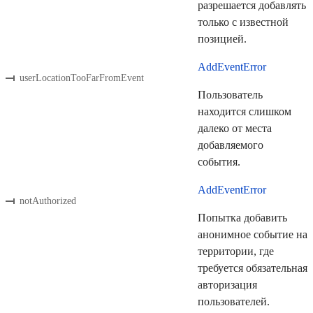
разрешается добавлять
только с известной
позицией.
AddEventError
userLocationTooFarFromEvent
Пользователь
находится слишком
далеко от места
добавляемого
события.
AddEventError
notAuthorized
Попытка добавить
анонимное событие на
территории, где
требуется обязательная
авторизация
пользователей.