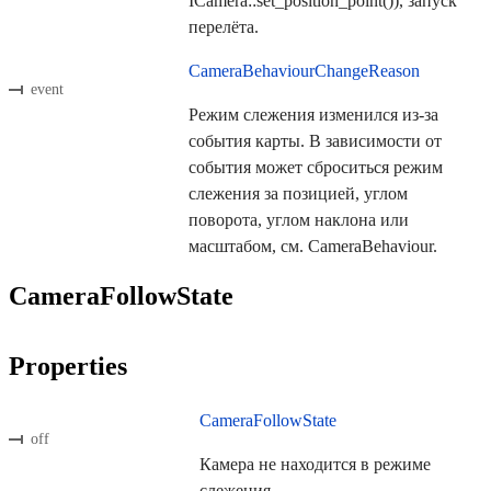
ICamera::set_position_point()), запуск
перелёта.
CameraBehaviourChangeReason
event
Режим слежения изменился из-за
события карты. В зависимости от
события может сброситься режим
слежения за позицией, углом
поворота, углом наклона или
масштабом, см. CameraBehaviour.
CameraFollowState
Properties
CameraFollowState
off
Камера не находится в режиме
слежения.