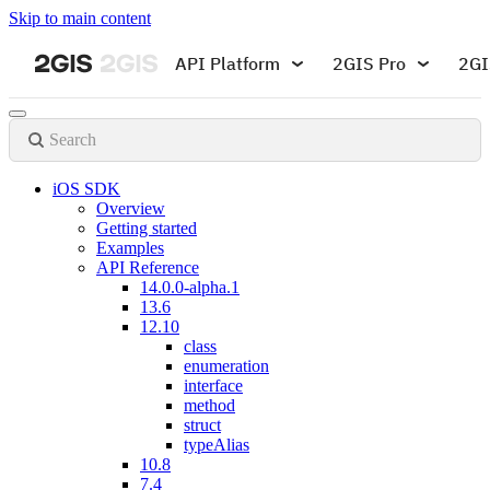
Skip to main content
API Platform
2GIS Pro
2GI
Search
iOS SDK
Overview
Getting started
Examples
API Reference
14.0.0-alpha.1
13.6
12.10
class
enumeration
interface
method
struct
typeAlias
10.8
7.4