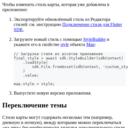
Чтобы изменить стиль карты, которая уже добавлена в
приложение:
Экспортируйте обновлённый стиль из Редактора
стилей: см. инструкцию
Подключение стиля для Flutter
SDK
.
Загрузите новый стиль с помощью
StyleBuilder
и
укажите его в свойстве
style
объекта
Map
:
// Загрузка стиля из ассетов приложения
final style = await sdk.StyleBuilder(sdkContext)
    .loadStyle(
        sdk.File.fromAsset(sdkContext, 'custom_sty
    )
    .value;
map.style = style;
Выпустите новую версию приложения.
Переключение темы
Стили карты могут содержать несколько тем (например,
дневную и ночную), между которыми можно переключаться
«на лету» без необходимости загрузки дополнительного стиля.