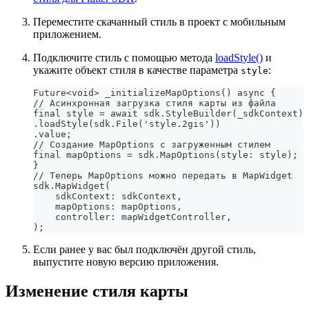
Переместите скачанный стиль в проект с мобильным
приложением.
Подключите стиль с помощью метода
loadStyle()
и
укажите объект стиля в качестве параметра
:
style
Future<void> _initializeMapOptions() async {
// Асинхронная загрузка стиля карты из файла
final style = await sdk.StyleBuilder(_sdkContext)
.loadStyle(sdk.File('style.2gis'))
.value;
// Создание MapOptions с загруженным стилем
final mapOptions = sdk.MapOptions(style: style);
}
// Теперь MapOptions можно передать в MapWidget
sdk.MapWidget(
    sdkContext: sdkContext,
    mapOptions: mapOptions,
    controller: mapWidgetController,
);
Если ранее у вас был подключён другой стиль,
выпустите новую версию приложения.
Изменение стиля карты