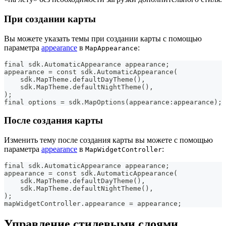
При создании карты
Вы можете указать темы при создании карты с помощью
параметра
appearance
в
:
MapAppearance
final sdk.AutomaticAppearance appearance;
appearance = const sdk.AutomaticAppearance(
    sdk.MapTheme.defaultDayTheme(),
    sdk.MapTheme.defaultNightTheme(),
);
final options = sdk.MapOptions(appearance:appearance);
После создания карты
Изменить тему после создания карты вы можете с помощью
параметра
appearance
в
:
MapWidgetController
final sdk.AutomaticAppearance appearance;
appearance = const sdk.AutomaticAppearance(
    sdk.MapTheme.defaultDayTheme(),
    sdk.MapTheme.defaultNightTheme(),
);
mapWidgetController.appearance = appearance;
Управление стилевыми слоями