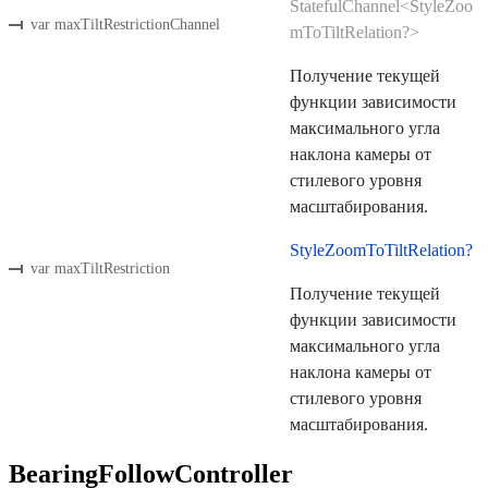
StatefulChannel<StyleZoo
var maxTiltRestrictionChannel
mToTiltRelation?>
Получение текущей
функции зависимости
максимального угла
наклона камеры от
стилевого уровня
масштабирования.
StyleZoomToTiltRelation?
var maxTiltRestriction
Получение текущей
функции зависимости
максимального угла
наклона камеры от
стилевого уровня
масштабирования.
BearingFollowController