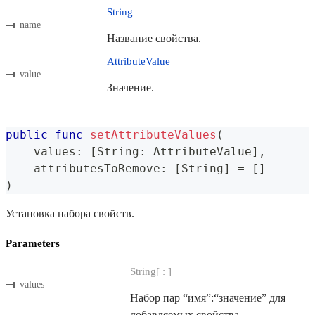
String
name
Название свойства.
AttributeValue
value
Значение.
public
func
setAttributeValues
(
    values
:
[
String
:
AttributeValue
]
,
    attributesToRemove
:
[
String
]
=
[
]
)
Установка набора свойств.
Parameters
String[ : ]
values
Набор пар “имя”:“значение” для
добавляемых свойства.