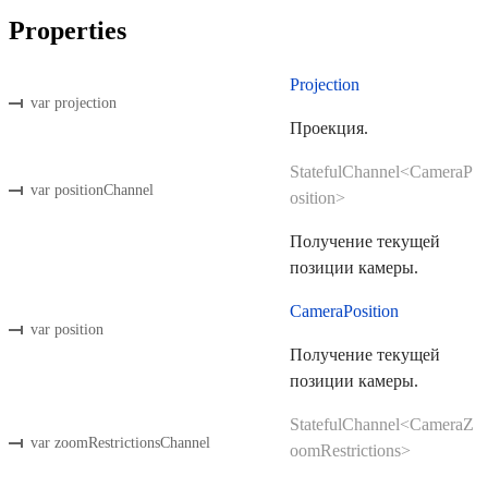
Properties
Projection
var projection
Проекция.
StatefulChannel<CameraP
var positionChannel
osition>
Получение текущей
позиции камеры.
CameraPosition
var position
Получение текущей
позиции камеры.
StatefulChannel<CameraZ
var zoomRestrictionsChannel
oomRestrictions>