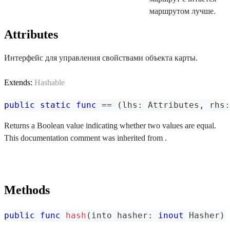
маршрутом лучше.
Attributes
Интерфейс для управления свойствами объекта карты.
Extends:
Hashable
public
static
func
==
(
lhs
:
Attributes
,
 rhs
:
Returns a Boolean value indicating whether two values are equal.
This documentation comment was inherited from .
Methods
public
func
hash
(
into hasher
:
inout
Hasher
)