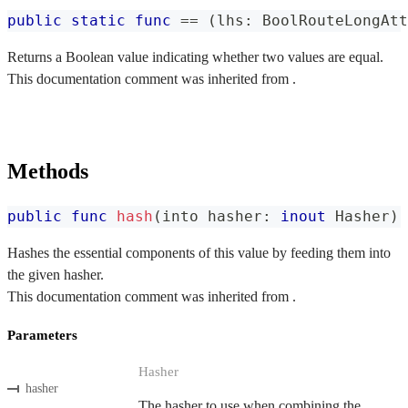
public
static
func
==
(
lhs
:
BoolRouteLongAtt
Returns a Boolean value indicating whether two values are equal.
This documentation comment was inherited from .
Methods
public
func
hash
(
into hasher
:
inout
Hasher
)
Hashes the essential components of this value by feeding them into
the given hasher.
This documentation comment was inherited from .
Parameters
Hasher
hasher
The hasher to use when combining the