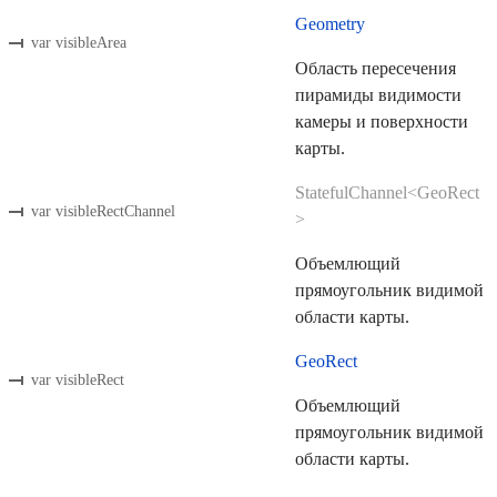
Geometry
var visibleArea
Область пересечения
пирамиды видимости
камеры и поверхности
карты.
StatefulChannel<GeoRect
var visibleRectChannel
>
Объемлющий
прямоугольник видимой
области карты.
GeoRect
var visibleRect
Объемлющий
прямоугольник видимой
области карты.