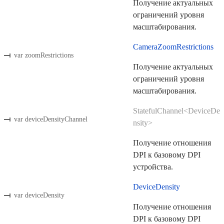
Получение актуальных
ограничений уровня
масштабирования.
CameraZoomRestrictions
var zoomRestrictions
Получение актуальных
ограничений уровня
масштабирования.
StatefulChannel<DeviceDe
var deviceDensityChannel
nsity>
Получение отношения
DPI к базовому DPI
устройства.
DeviceDensity
var deviceDensity
Получение отношения
DPI к базовому DPI