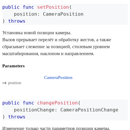
public
func
setPosition
(
    position
:
CameraPosition
)
throws
Установка новой позиции камеры.
Вызов прерывает перелёт и обработку жестов, а также
сбрасывает слежение за позицией, стилевым уровнем
масштабирования, наклоном и направлением.
Parameters
CameraPosition
position
public
func
changePosition
(
    positionChange
:
CameraPositionChange
)
throws
Изменение только части параметров позиции камеры.