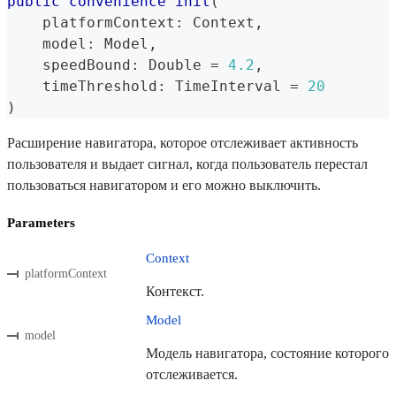
public
convenience
init
(
    platformContext
:
Context
,
    model
:
Model
,
    speedBound
:
Double
=
4.2
,
    timeThreshold
:
TimeInterval
=
20
)
Расширение навигатора, которое отслеживает активность
пользователя и выдает сигнал, когда пользователь перестал
пользоваться навигатором и его можно выключить.
Parameters
Context
platformContext
Контекст.
Model
model
Модель навигатора, состояние которого
отслеживается.