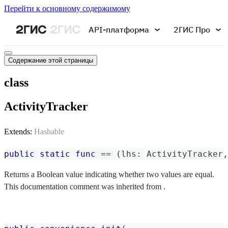
Перейти к основному содержимому
API-платформа
2ГИС Про
Содержание этой страницы
class
ActivityTracker
Extends:
Hashable
public
static
func
==
(
lhs
:
ActivityTracker
,
Returns a Boolean value indicating whether two values are equal.
This documentation comment was inherited from .