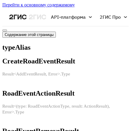
Перейти к основному содержимому
API-платформа
2ГИС Про
Содержание этой страницы
typeAlias
CreateRoadEventResult
Result<AddEventResult, Error>.Type
RoadEventActionResult
Result<(type: RoadEventActionType, result: ActionResult),
Error>.Type