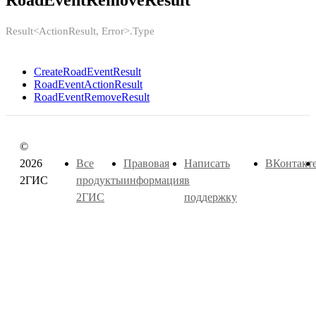
RoadEventRemoveResult
Result<ActionResult, Error>.Type
CreateRoadEventResult
RoadEventActionResult
RoadEventRemoveResult
©
2026
Все
Правовая
Написать
ВКонтакт
2ГИС
продукты
информация
в
2ГИС
поддержку