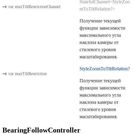
StatefulChannel<StyleZoo
var maxTiltRestrictionChannel
mToTiltRelation?>
Получение текущей
функции зависимости
максимального угла
наклона камеры от
стилевого уровня
масштабирования.
StyleZoomToTiltRelation?
var maxTiltRestriction
Получение текущей
функции зависимости
максимального угла
наклона камеры от
стилевого уровня
масштабирования.
BearingFollowController