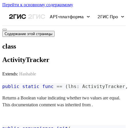
Перейти к основному содержимому
API-платформа
2ГИС Про
Содержание этой страницы
class
ActivityTracker
Extends:
Hashable
public
static
func
==
(
lhs
:
ActivityTracker
,
Returns a Boolean value indicating whether two values are equal.
This documentation comment was inherited from .