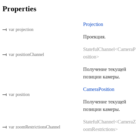
Properties
Projection
var projection
Проекция.
StatefulChannel<CameraP
var positionChannel
osition>
Получение текущей
позиции камеры.
CameraPosition
var position
Получение текущей
позиции камеры.
StatefulChannel<CameraZ
var zoomRestrictionsChannel
oomRestrictions>