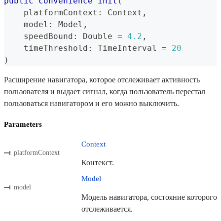
public
convenience
init
(
    platformContext
:
Context
,
    model
:
Model
,
    speedBound
:
Double
=
4.2
,
    timeThreshold
:
TimeInterval
=
20
)
Расширение навигатора, которое отслеживает активность
пользователя и выдает сигнал, когда пользователь перестал
пользоваться навигатором и его можно выключить.
Parameters
Context
platformContext
Контекст.
Model
model
Модель навигатора, состояние которого
отслеживается.