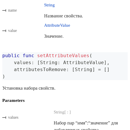
String
name
Название свойства.
AttributeValue
value
Значение.
public
func
setAttributeValues
(
    values
:
[
String
:
AttributeValue
]
,
    attributesToRemove
:
[
String
]
=
[
]
)
Установка набора свойств.
Parameters
String[ : ]
values
Набор пар “имя”:“значение” для
добавляемых свойства.