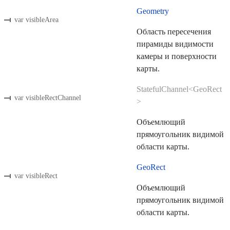
Geometry
var visibleArea
Область пересечения
пирамиды видимости
камеры и поверхности
карты.
StatefulChannel<GeoRect
var visibleRectChannel
>
Объемлющий
прямоугольник видимой
области карты.
GeoRect
var visibleRect
Объемлющий
прямоугольник видимой
области карты.