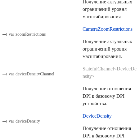
Получение актуальных
ограничений уровня
масштабирования.
CameraZoomRestrictions
var zoomRestrictions
Получение актуальных
ограничений уровня
масштабирования.
StatefulChannel<DeviceDe
var deviceDensityChannel
nsity>
Получение отношения
DPI к базовому DPI
устройства.
DeviceDensity
var deviceDensity
Получение отношения
DPI к базовому DPI