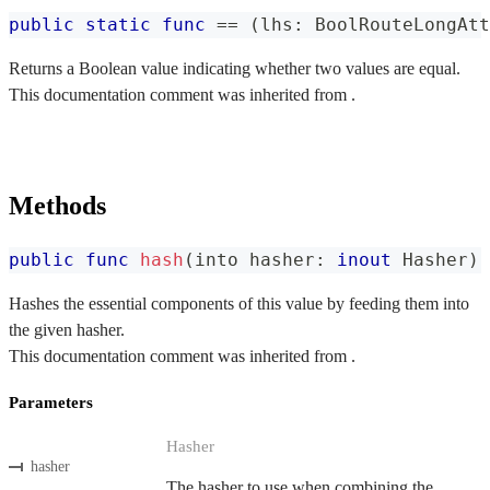
public
static
func
==
(
lhs
:
BoolRouteLongAtt
Returns a Boolean value indicating whether two values are equal.
This documentation comment was inherited from .
Methods
public
func
hash
(
into hasher
:
inout
Hasher
)
Hashes the essential components of this value by feeding them into
the given hasher.
This documentation comment was inherited from .
Parameters
Hasher
hasher
The hasher to use when combining the