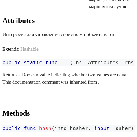
маршрутом лучше.
Attributes
Интерфейс для управления свойствами объекта карты.
Extends:
Hashable
public
static
func
==
(
lhs
:
Attributes
,
 rhs
:
Returns a Boolean value indicating whether two values are equal.
This documentation comment was inherited from .
Methods
public
func
hash
(
into hasher
:
inout
Hasher
)