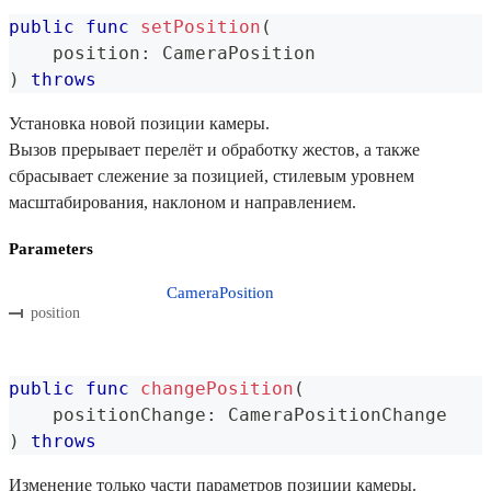
public
func
setPosition
(
    position
:
CameraPosition
)
throws
Установка новой позиции камеры.
Вызов прерывает перелёт и обработку жестов, а также
сбрасывает слежение за позицией, стилевым уровнем
масштабирования, наклоном и направлением.
Parameters
CameraPosition
position
public
func
changePosition
(
    positionChange
:
CameraPositionChange
)
throws
Изменение только части параметров позиции камеры.