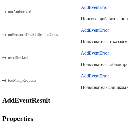
AddEventError
notAuthorized
Попытка добавить анони
AddEventError
noPersonalDataCollectionConsent
Пользователь отказался
AddEventError
userBlocked
Пользователь заблокиро
AddEventError
tooManyRequests
Пользователь слишком ч
AddEventResult
Properties