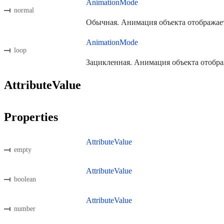
AnimationMode
normal
Обычная. Анимация объекта отображает
AnimationMode
loop
Зацикленная. Анимация объекта отобра
AttributeValue
Properties
AttributeValue
empty
AttributeValue
boolean
AttributeValue
number