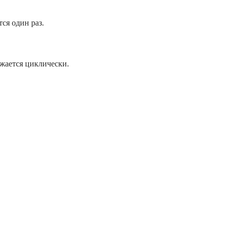
ся один раз.
жается циклически.