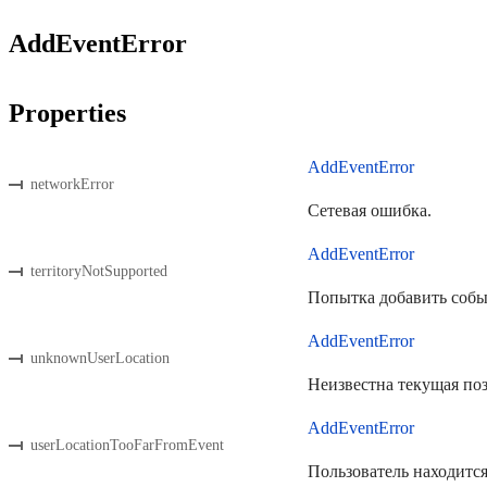
AddEventError
Properties
AddEventError
networkError
Сетевая ошибка.
AddEventError
territoryNotSupported
Попытка добавить собы
AddEventError
unknownUserLocation
Неизвестна текущая поз
AddEventError
userLocationTooFarFromEvent
Пользователь находится