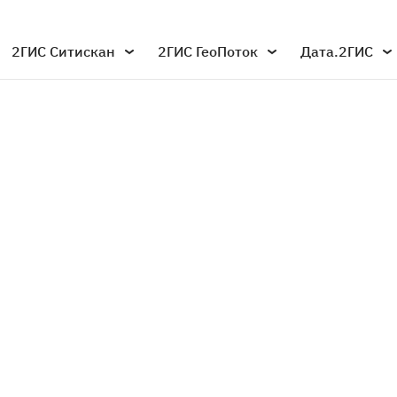
2ГИС Ситискан
2ГИС ГеоПоток
Дата.2ГИС