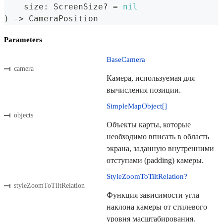
    size
:
ScreenSize
?
=
nil
)
->
CameraPosition
Parameters
BaseCamera
camera
Камера, используемая для
вычисления позиции.
SimpleMapObject[]
objects
Объекты карты, которые
необходимо вписать в область
экрана, заданную внутренними
отступами (padding) камеры.
StyleZoomToTiltRelation?
styleZoomToTiltRelation
Функция зависимости угла
наклона камеры от стилевого
уровня масштабирования.