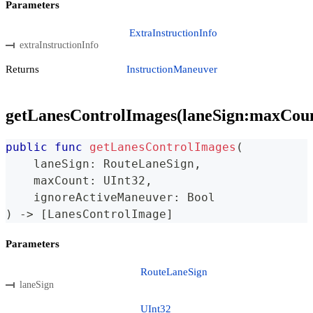
Parameters
ExtraInstructionInfo
extraInstructionInfo
Returns
InstructionManeuver
getLanesControlImages(laneSign:maxCou
public
func
getLanesControlImages
(
    laneSign
:
RouteLaneSign
,
    maxCount
:
UInt32
,
    ignoreActiveManeuver
:
Bool
)
->
[
LanesControlImage
]
Parameters
RouteLaneSign
laneSign
UInt32