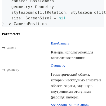
    camera
:
BaseCamera
,
    geometry
:
Geometry
,
    styleZoomToTiltRelation
:
StyleZoomToTilt
    size
:
ScreenSize
?
=
nil
)
->
CameraPosition
Parameters
BaseCamera
camera
Камера, используемая для
вычисления позиции.
Geometry
geometry
Геометрический объект,
который необходимо вписать в
область экрана, заданную
внутренними отступами
(padding) камеры.
StyleZoomToTiltRelation?