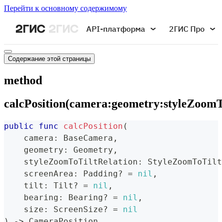
Перейти к основному содержимому
API-платформа
2ГИС Про
Содержание этой страницы
method
calcPosition(camera:geometry:styleZoomTo
public
func
calcPosition
(
    camera
:
BaseCamera
,
    geometry
:
Geometry
,
    styleZoomToTiltRelation
:
StyleZoomToTilt
    screenArea
:
Padding
?
=
nil
,
    tilt
:
Tilt
?
=
nil
,
    bearing
:
Bearing
?
=
nil
,
    size
:
ScreenSize
?
=
nil
)
->
CameraPosition