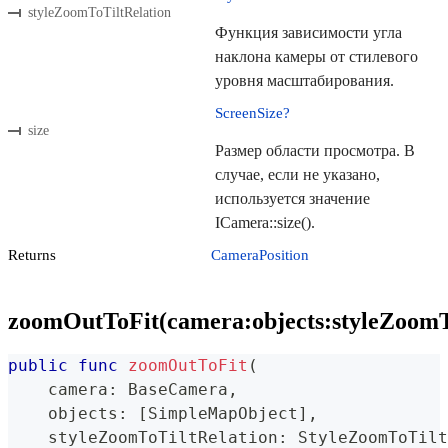
styleZoomToTiltRelation
Функция зависимости угла
наклона камеры от стилевого
уровня масштабирования.
ScreenSize?
size
Размер области просмотра. В
случае, если не указано,
используется значение
ICamera::size().
Returns
CameraPosition
zoomOutToFit(camera:objects:styleZoomTo
public
func
zoomOutToFit
(
    camera
:
BaseCamera
,
    objects
:
[
SimpleMapObject
]
,
    styleZoomToTiltRelation
:
StyleZoomToTilt