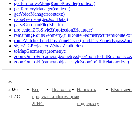
getTerritoriesAlongRouteProvider(context:)
getTerritoryManager(context:)
getVoiceManager(context:)
parseGeoJson(geoJsonData:)
parseGeoJsonFile(fsPath:)
projectionZToStyleZ(projectionZ:latitude:)
remainingRouteGeometry(fullRouteGeometry:currentRoutePoin
routeMatchesTruckPassZonePasses(truckPassZoneIds:passZone
styleZToProjectionZ(styleZ:latitude:)
toMapGeometry(geometry:)
zoomOutToFit(camera:geometry:styleZoomToTiltRelation:size:
zoomOutToFit(camera:objects:styleZoomToTiltRelation:size:)
©
2026
Все
Правовая
Написать
ВКонтакт
2ГИС
продукты
информация
в
2ГИС
поддержку