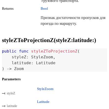
грузового транспорта.
Returns
Bool
Признак достаточности пропусков для
проезда по маршруту.
styleZToProjectionZ(styleZ:latitude:)
public
func
styleZToProjectionZ
(
    styleZ
:
StyleZoom
,
    latitude
:
Latitude
)
->
Zoom
Parameters
StyleZoom
styleZ
Latitude
latitude