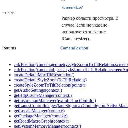
ScreenSize?
size
Размер области просмотра. В
случае, если не указано,
используется значение
ICamera::size().
Returns
CameraPosition
calcPosition(camera:geometry:styleZoomToTiltRelation:screenAre
calcPosition(camera:objects:styleZoomToTiltRelation:screenArea:
createDefaultMaxTiltRestriction()
createDefaultStyleZoomToTiltRelation()
createStyleZoomToTiltRelation(points:)
getAudioSettings(context:)
getHttpCacheManager(context:)
getInstructionManeuver(extraInstructionInfo:)
getLanesControlImages(laneSign:maxCount:ignoreActiveMane
getLocaleManager(context:)
getPackageManager(context:)
getRoadMacroGraph(context:)
getSystemMemoryManager(context:)