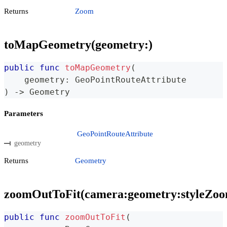
Returns
Zoom
toMapGeometry(geometry:)
public
func
toMapGeometry
(
    geometry
:
GeoPointRouteAttribute
)
->
Geometry
Parameters
GeoPointRouteAttribute
geometry
Returns
Geometry
zoomOutToFit(camera:geometry:styleZoom
public
func
zoomOutToFit
(