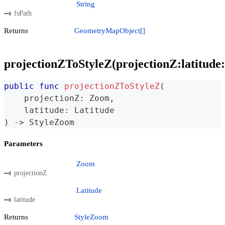
String
fsPath
Returns
GeometryMapObject[]
projectionZToStyleZ(projectionZ:latitude:
public
func
projectionZToStyleZ
(
    projectionZ
:
Zoom
,
    latitude
:
Latitude
)
->
StyleZoom
Parameters
Zoom
projectionZ
Latitude
latitude
Returns
StyleZoom