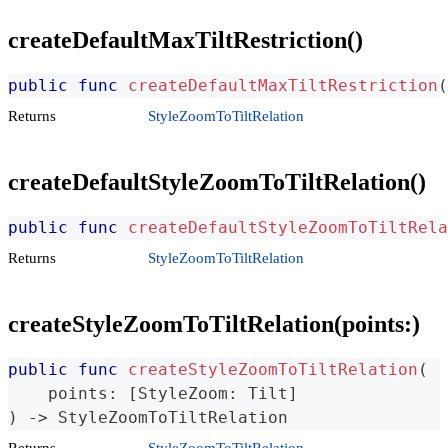
createDefaultMaxTiltRestriction()
public
func
createDefaultMaxTiltRestriction
(
Returns
StyleZoomToTiltRelation
createDefaultStyleZoomToTiltRelation()
public
func
createDefaultStyleZoomToTiltRela
Returns
StyleZoomToTiltRelation
createStyleZoomToTiltRelation(points:)
public
func
createStyleZoomToTiltRelation
(
    points
:
[
StyleZoom
:
Tilt
]
)
->
StyleZoomToTiltRelation
Returns
StyleZoomToTiltRelation