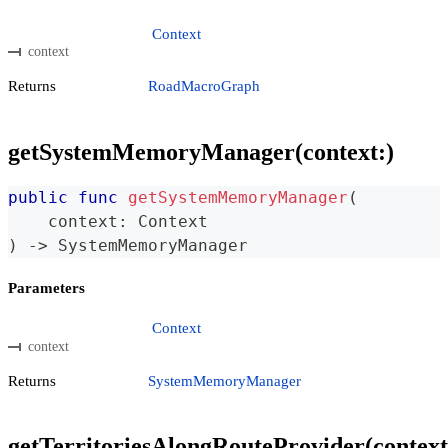
Context
context
Returns
RoadMacroGraph
getSystemMemoryManager(context:)
public
func
getSystemMemoryManager
(
    context
:
Context
)
->
SystemMemoryManager
Parameters
Context
context
Returns
SystemMemoryManager
getTerritoriesAlongRouteProvider(context