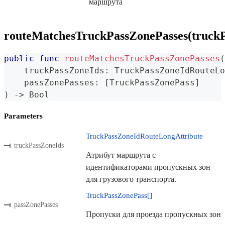
маршрута
routeMatchesTruckPassZonePasses(truckP
public
func
routeMatchesTruckPassZonePasses
(
    truckPassZoneIds
:
TruckPassZoneIdRouteLo
    passZonePasses
:
[
TruckPassZonePass
]
)
->
Bool
Parameters
TruckPassZoneIdRouteLongAttribute
truckPassZoneIds
Атрибут маршрута с
идентификаторами пропускных зон
для грузового транспорта.
TruckPassZonePass[]
passZonePasses
Пропуски для проезда пропускных зон