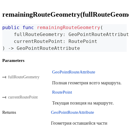
remainingRouteGeometry(fullRouteGeome
public
func
remainingRouteGeometry
(
    fullRouteGeometry
:
GeoPointRouteAttribut
    currentRoutePoint
:
RoutePoint
)
->
GeoPointRouteAttribute
Parameters
GeoPointRouteAttribute
fullRouteGeometry
Полная геометрия всего маршрута.
RoutePoint
currentRoutePoint
Текущая позиция на маршруте.
Returns
GeoPointRouteAttribute
Геометрия оставшейся части