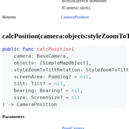
используется значение
ICamera::size().
Returns
CameraPosition
calcPosition(camera:objects:styleZoomToTi
public
func
calcPosition
(
    camera
:
BaseCamera
,
    objects
:
[
SimpleMapObject
]
,
    styleZoomToTiltRelation
:
StyleZoomToTilt
    screenArea
:
Padding
?
=
nil
,
    tilt
:
Tilt
?
=
nil
,
    bearing
:
Bearing
?
=
nil
,
    size
:
ScreenSize
?
=
nil
)
->
CameraPosition
Parameters
BaseCamera