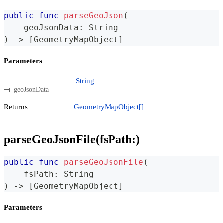
public
func
parseGeoJson
(
    geoJsonData
:
String
)
->
[
GeometryMapObject
]
Parameters
String
geoJsonData
Returns
GeometryMapObject[]
parseGeoJsonFile(fsPath:)
public
func
parseGeoJsonFile
(
    fsPath
:
String
)
->
[
GeometryMapObject
]
Parameters