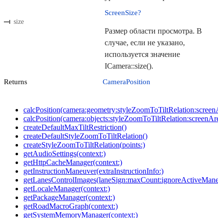
ScreenSize?
size
Размер области просмотра. В
случае, если не указано,
используется значение
ICamera::size().
Returns
CameraPosition
calcPosition(camera:geometry:styleZoomToTiltRelation:screenAre
calcPosition(camera:objects:styleZoomToTiltRelation:screenArea:
createDefaultMaxTiltRestriction()
createDefaultStyleZoomToTiltRelation()
createStyleZoomToTiltRelation(points:)
getAudioSettings(context:)
getHttpCacheManager(context:)
getInstructionManeuver(extraInstructionInfo:)
getLanesControlImages(laneSign:maxCount:ignoreActiveMane
getLocaleManager(context:)
getPackageManager(context:)
getRoadMacroGraph(context:)
getSystemMemoryManager(context:)