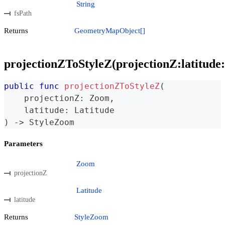
String
fsPath
Returns
GeometryMapObject[]
projectionZToStyleZ(projectionZ:latitude:
public
func
projectionZToStyleZ
(
    projectionZ
:
Zoom
,
    latitude
:
Latitude
)
->
StyleZoom
Parameters
Zoom
projectionZ
Latitude
latitude
Returns
StyleZoom