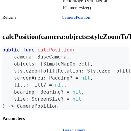
используется значение
ICamera::size().
Returns
CameraPosition
calcPosition(camera:objects:styleZoomToTi
public
func
calcPosition
(
    camera
:
BaseCamera
,
    objects
:
[
SimpleMapObject
]
,
    styleZoomToTiltRelation
:
StyleZoomToTilt
    screenArea
:
Padding
?
=
nil
,
    tilt
:
Tilt
?
=
nil
,
    bearing
:
Bearing
?
=
nil
,
    size
:
ScreenSize
?
=
nil
)
->
CameraPosition
Parameters
BaseCamera