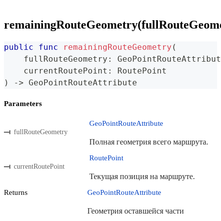
remainingRouteGeometry(fullRouteGeome
public
func
remainingRouteGeometry
(
    fullRouteGeometry
:
GeoPointRouteAttribut
    currentRoutePoint
:
RoutePoint
)
->
GeoPointRouteAttribute
Parameters
GeoPointRouteAttribute
fullRouteGeometry
Полная геометрия всего маршрута.
RoutePoint
currentRoutePoint
Текущая позиция на маршруте.
Returns
GeoPointRouteAttribute
Геометрия оставшейся части