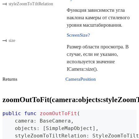
styleZoomToTiltRelation
Функция зависимости угла
наклона камеры от стилевого
уровня масштабирования.
ScreenSize?
size
Размер области просмотра. В
случае, если не указано,
используется значение
ICamera::size().
Returns
CameraPosition
zoomOutToFit(camera:objects:styleZoomTo
public
func
zoomOutToFit
(
    camera
:
BaseCamera
,
    objects
:
[
SimpleMapObject
]
,
    styleZoomToTiltRelation
:
StyleZoomToTilt