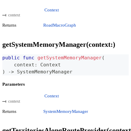
Context
context
Returns
RoadMacroGraph
getSystemMemoryManager(context:)
public
func
getSystemMemoryManager
(
    context
:
Context
)
->
SystemMemoryManager
Parameters
Context
context
Returns
SystemMemoryManager
getTerritoriesAlongRouteProvider(context