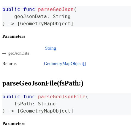
public
func
parseGeoJson
(
    geoJsonData
:
String
)
->
[
GeometryMapObject
]
Parameters
String
geoJsonData
Returns
GeometryMapObject[]
parseGeoJsonFile(fsPath:)
public
func
parseGeoJsonFile
(
    fsPath
:
String
)
->
[
GeometryMapObject
]
Parameters