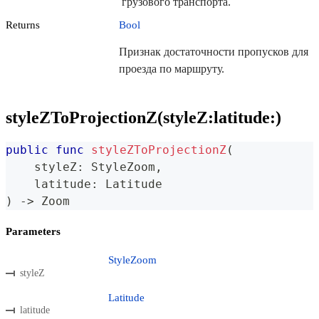
грузового транспорта.
Returns
Bool
Признак достаточности пропусков для
проезда по маршруту.
styleZToProjectionZ(styleZ:latitude:)
public
func
styleZToProjectionZ
(
    styleZ
:
StyleZoom
,
    latitude
:
Latitude
)
->
Zoom
Parameters
StyleZoom
styleZ
Latitude
latitude