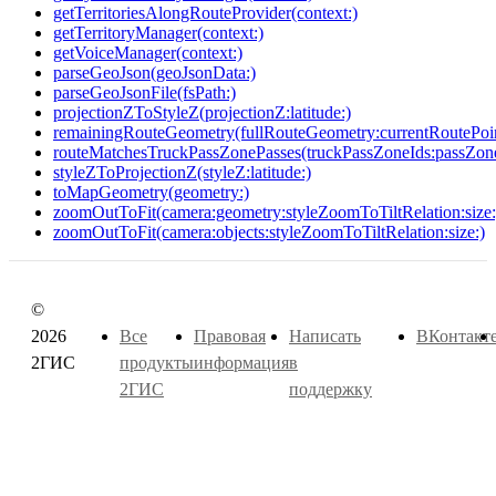
getTerritoriesAlongRouteProvider(context:)
getTerritoryManager(context:)
getVoiceManager(context:)
parseGeoJson(geoJsonData:)
parseGeoJsonFile(fsPath:)
projectionZToStyleZ(projectionZ:latitude:)
remainingRouteGeometry(fullRouteGeometry:currentRoutePoin
routeMatchesTruckPassZonePasses(truckPassZoneIds:passZone
styleZToProjectionZ(styleZ:latitude:)
toMapGeometry(geometry:)
zoomOutToFit(camera:geometry:styleZoomToTiltRelation:size:
zoomOutToFit(camera:objects:styleZoomToTiltRelation:size:)
©
2026
Все
Правовая
Написать
ВКонтакт
2ГИС
продукты
информация
в
2ГИС
поддержку