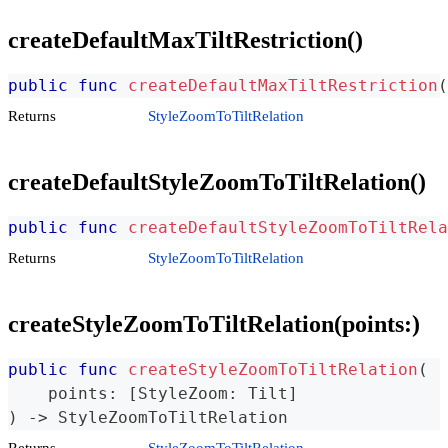
createDefaultMaxTiltRestriction()
public
func
createDefaultMaxTiltRestriction
(
Returns
StyleZoomToTiltRelation
createDefaultStyleZoomToTiltRelation()
public
func
createDefaultStyleZoomToTiltRela
Returns
StyleZoomToTiltRelation
createStyleZoomToTiltRelation(points:)
public
func
createStyleZoomToTiltRelation
(
    points
:
[
StyleZoom
:
Tilt
]
)
->
StyleZoomToTiltRelation
Returns
StyleZoomToTiltRelation