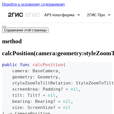
Перейти к основному содержимому
API-платформа
2ГИС Про
Содержание этой страницы
method
calcPosition(camera:geometry:styleZoomTo
public
func
calcPosition
(
    camera
:
BaseCamera
,
    geometry
:
Geometry
,
    styleZoomToTiltRelation
:
StyleZoomToTilt
    screenArea
:
Padding
?
=
nil
,
    tilt
:
Tilt
?
=
nil
,
    bearing
:
Bearing
?
=
nil
,
    size
:
ScreenSize
?
=
nil
)
->
CameraPosition