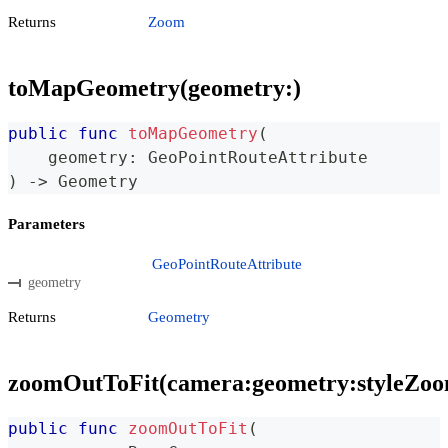
Returns
Zoom
toMapGeometry(geometry:)
public
func
toMapGeometry
(
    geometry
:
GeoPointRouteAttribute
)
->
Geometry
Parameters
GeoPointRouteAttribute
geometry
Returns
Geometry
zoomOutToFit(camera:geometry:styleZoom
public
func
zoomOutToFit
(