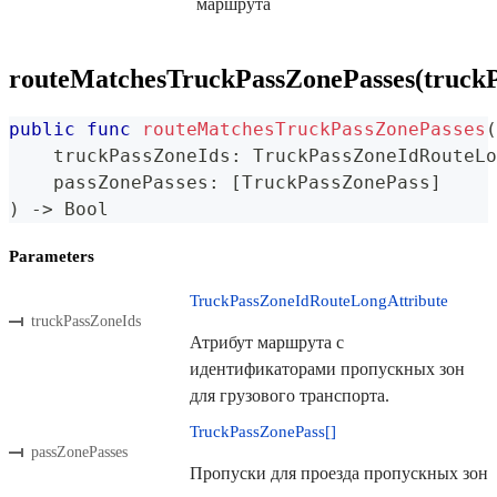
маршрута
routeMatchesTruckPassZonePasses(truckP
public
func
routeMatchesTruckPassZonePasses
(
    truckPassZoneIds
:
TruckPassZoneIdRouteLo
    passZonePasses
:
[
TruckPassZonePass
]
)
->
Bool
Parameters
TruckPassZoneIdRouteLongAttribute
truckPassZoneIds
Атрибут маршрута с
идентификаторами пропускных зон
для грузового транспорта.
TruckPassZonePass[]
passZonePasses
Пропуски для проезда пропускных зон