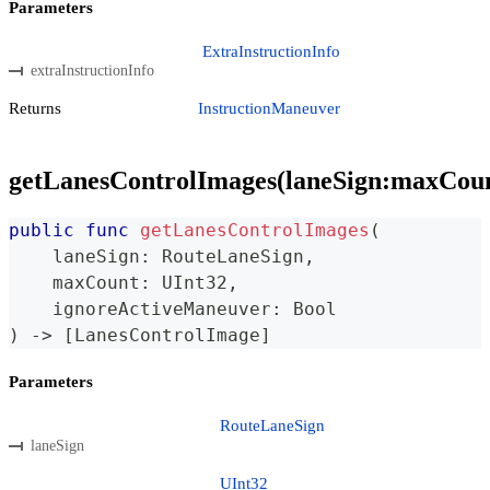
Parameters
ExtraInstructionInfo
extraInstructionInfo
Returns
InstructionManeuver
getLanesControlImages(laneSign:maxCou
public
func
getLanesControlImages
(
    laneSign
:
RouteLaneSign
,
    maxCount
:
UInt32
,
    ignoreActiveManeuver
:
Bool
)
->
[
LanesControlImage
]
Parameters
RouteLaneSign
laneSign
UInt32