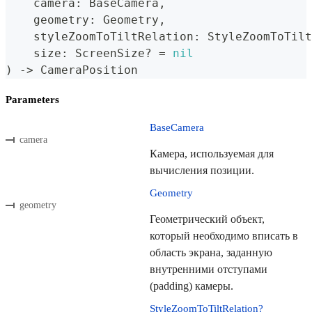
    camera
:
BaseCamera
,
    geometry
:
Geometry
,
    styleZoomToTiltRelation
:
StyleZoomToTilt
    size
:
ScreenSize
?
=
nil
)
->
CameraPosition
Parameters
BaseCamera
camera
Камера, используемая для
вычисления позиции.
Geometry
geometry
Геометрический объект,
который необходимо вписать в
область экрана, заданную
внутренними отступами
(padding) камеры.
StyleZoomToTiltRelation?