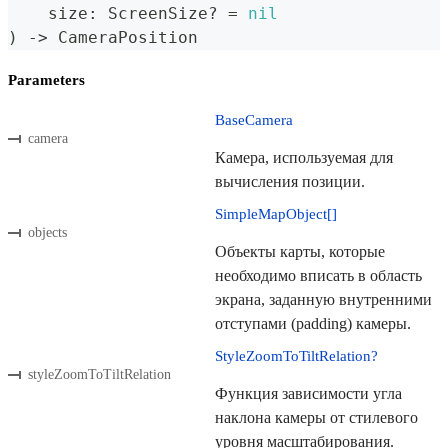
    size
:
ScreenSize
?
=
nil
)
->
CameraPosition
Parameters
BaseCamera
camera
Камера, используемая для
вычисления позиции.
SimpleMapObject[]
objects
Объекты карты, которые
необходимо вписать в область
экрана, заданную внутренними
отступами (padding) камеры.
StyleZoomToTiltRelation?
styleZoomToTiltRelation
Функция зависимости угла
наклона камеры от стилевого
уровня масштабирования.