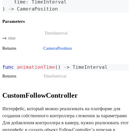
    time
:
TimeInterval
)
->
CameraPosition
Parameters
TimeInterval
time
Returns
CameraPosition
func
animationTime
(
)
->
TimeInterval
Returns
TimeInterval
CustomFollowController
Интерфейс, который можно реализовать на платформе для
создания собственного контроллера слежения за параметрами
Для добавления контроллера в камеру, нужно реализовать этот
интерфейс и создать объект FollowController’а передав в