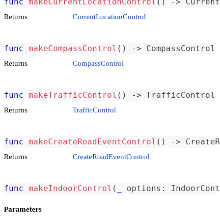
func
makeCurrentLocationControl
(
)
->
Current
Returns
CurrentLocationControl
func
makeCompassControl
(
)
->
CompassControl
Returns
CompassControl
func
makeTrafficControl
(
)
->
TrafficControl
Returns
TrafficControl
func
makeCreateRoadEventControl
(
)
->
CreateR
Returns
CreateRoadEventControl
func
makeIndoorControl
(
_
 options
:
IndoorCont
Parameters