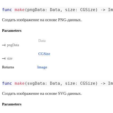
func
make
(
pngData
:
Data
,
 size
:
CGSize
)
->
Im
Создать изображение на основе PNG-данных.
Parameters
Data
pngData
CGSize
size
Returns
Image
func
make
(
svgData
:
Data
,
 size
:
CGSize
)
->
Im
Создать изображение на основе SVG-данных.
Parameters