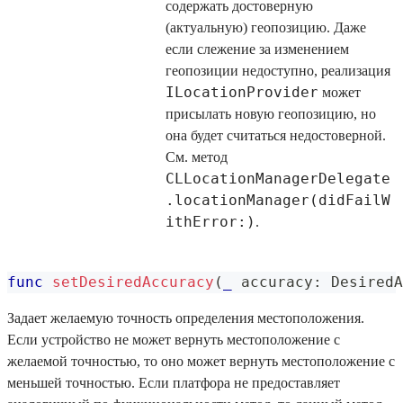
содержать достоверную
(актуальную) геопозицию. Даже
если слежение за изменением
геопозиции недоступно, реализация
ILocationProvider
может
присылать новую геопозицию, но
она будет считаться недостоверной.
См. метод
CLLocationManagerDelegate
.locationManager(didFailW
ithError:)
.
func
setDesiredAccuracy
(
_
 accuracy
:
DesiredA
Задает желаемую точность определения местоположения.
Если устройство не может вернуть местоположение с
желаемой точностью, то оно может вернуть местоположение с
меньшей точностью. Если платфора не предоставляет