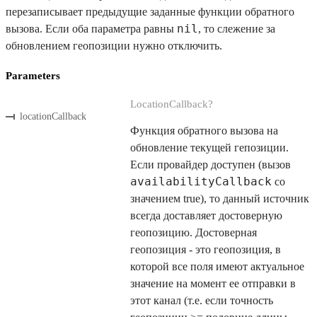
перезаписывает предыдущие заданные функции обратного
nil
вызова. Если оба параметра равны
, то слежение за
обновлением геопозиции нужно отключить.
Parameters
LocationCallback?
locationCallback
Функция обратного вызова на
обновление текущей гепозиции.
Если провайдер доступен (вызов
availabilityCallback
со
значением true), то данный источник
всегда доставляет достоверную
геопозицию. Достоверная
геопозиция - это геопозиция, в
которой все поля имеют актуальное
значение на момент ее отправки в
этот канал (т.е. если точность