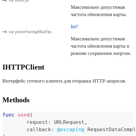
var maxFps
Максимально допустимая
частота обновления карты.
Int?
var powerSavingMaxFps
Максимально допустимая
частота обновления карты в
режиме сохранения энергии.
IHTTPClient
Интерфейс сетевого клиента для отправки HTTP-запросов.
Methods
func
send
(
	request
:
URLRequest
,
	callback
:
@escaping
RequestDataCompl