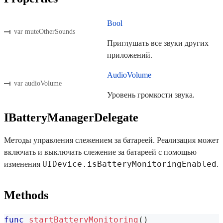
Bool
var muteOtherSounds
Приглушать все звуки других
приложений.
AudioVolume
var audioVolume
Уровень громкости звука.
IBatteryManagerDelegate
Методы управления слежением за батареей. Реализация может
включать и выключать слежение за батареей с помощью
UIDevice.isBatteryMonitoringEnabled
изменения
.
Methods
func
startBatteryMonitoring
(
)