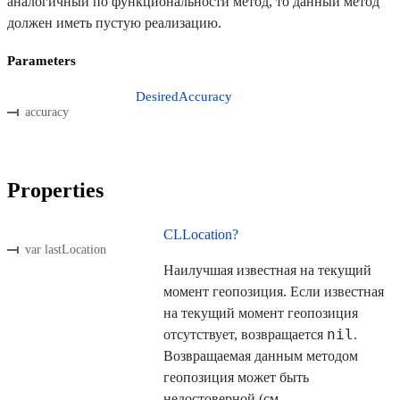
аналогичный по функциональности метод, то данный метод
должен иметь пустую реализацию.
Parameters
DesiredAccuracy
accuracy
Properties
CLLocation?
var lastLocation
Наилучшая известная на текущий
момент геопозиция. Если известная
на текущий момент геопозиция
nil
отсутствует, возвращается
.
Возвращаемая данным методом
геопозиция может быть
недостоверной (см.