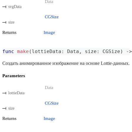
Data
svgData
CGSize
size
Returns
Image
func
make
(
lottieData
:
Data
,
 size
:
CGSize
)
->
Создать анимированное изображение на основе Lottie-данных.
Parameters
Data
lottieData
CGSize
size
Returns
Image