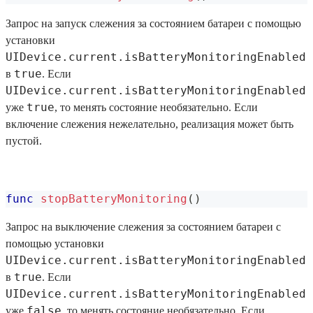
Запрос на запуск слежения за состоянием батареи с помощью
установки
UIDevice.current.isBatteryMonitoringEnabled
true
в
. Если
UIDevice.current.isBatteryMonitoringEnabled
true
уже
, то менять состояние необязательно. Если
включение слежения нежелательно, реализация может быть
пустой.
func
stopBatteryMonitoring
(
)
Запрос на выключение слежения за состоянием батареи с
помощью установки
UIDevice.current.isBatteryMonitoringEnabled
true
в
. Если
UIDevice.current.isBatteryMonitoringEnabled
false
уже
, то менять состояние необязательно. Если