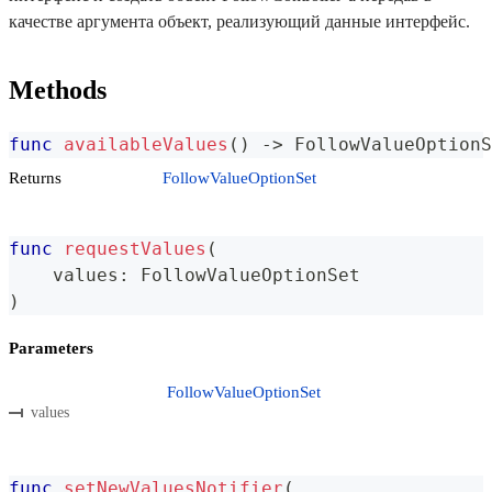
качестве аргумента объект, реализующий данные интерфейс.
Methods
func
availableValues
(
)
->
FollowValueOptionS
Returns
FollowValueOptionSet
func
requestValues
(
    values
:
FollowValueOptionSet
)
Parameters
FollowValueOptionSet
values
func
setNewValuesNotifier
(