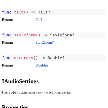
func
tilt
(
)
->
Tilt
?
Returns
Tilt?
func
styleZoom
(
)
->
StyleZoom
?
Returns
StyleZoom?
func
accuracy
(
)
->
Double
?
Returns
Double?
IAudioSettings
Интерфейс для изменения настроек звука.
Properties