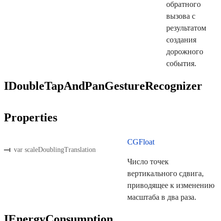
обратного
вызова с
результатом
создания
дорожного
события.
IDoubleTapAndPanGestureRecognizer
Properties
CGFloat
var scaleDoublingTranslation
Число точек
вертикального сдвига,
приводящее к изменению
масштаба в два раза.
IEnergyConsumption