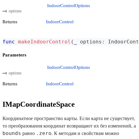
IndoorControlOptions
options
Returns
IndoorControl
func
makeIndoorControl
(
_
 options
:
IndoorCont
Parameters
IndoorControlOptions
options
Returns
IndoorControl
IMapCoordinateSpace
Координатное пространство карты. Если карта не существует,
то преобразования координат возвращают их без изменений, а
bounds
.zero
равно
. К методам и свойствам можно