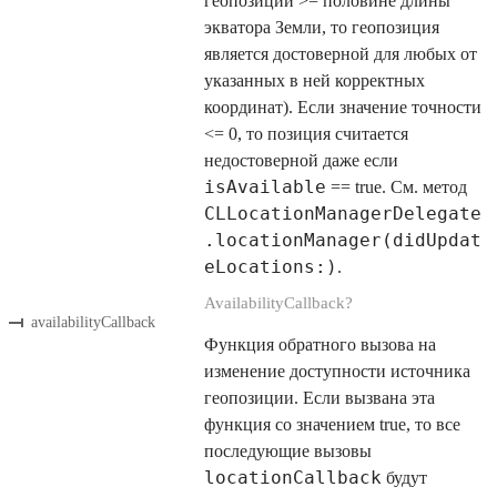
геопозиции >= половине длины
экватора Земли, то геопозиция
является достоверной для любых от
указанных в ней корректных
координат). Если значение точности
<= 0, то позиция считается
недостоверной даже если
isAvailable
== true. См. метод
CLLocationManagerDelegate
.locationManager(didUpdat
eLocations:)
.
AvailabilityCallback?
availabilityCallback
Функция обратного вызова на
изменение доступности источника
геопозиции. Если вызвана эта
функция со значением true, то все
последующие вызовы
locationCallback
будут