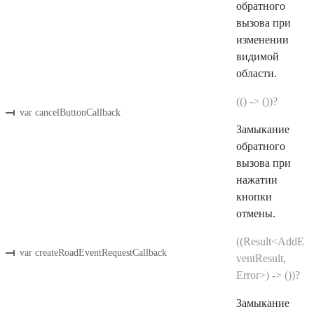
обратного
вызова при
изменении
видимой
области.
(() -> ())?
var cancelButtonCallback
Замыкание
обратного
вызова при
нажатии
кнопки
отмены.
((Result<AddE
var createRoadEventRequestCallback
ventResult,
Error>) -> ())?
Замыкание