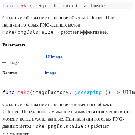
func
make
(
image
:
UIImage
)
->
Image
Создать изображение на основе объекта UIImage. При
наличии готовых PNG-данных метод
make(pngData:size:)
работает эффективнее.
Parameters
UIImage
image
Returns
Image
func
make
(
imageFactory
:
@escaping
(
)
->
UIIm
Создать изображение на основе отложенного объекта
UIImage. Переданное замыкание вызывается отложенно в тот
момент, когда нужны данные. При наличии готовых PNG-
make(pngData:size:)
данных метод
работает
эффективнее.