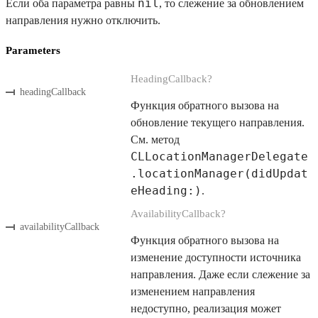
nil
Если оба параметра равны
, то слежение за обновлением
направления нужно отключить.
Parameters
HeadingCallback?
headingCallback
Функция обратного вызова на
обновление текущего направления.
См. метод
CLLocationManagerDelegate
.locationManager(didUpdat
eHeading:)
.
AvailabilityCallback?
availabilityCallback
Функция обратного вызова на
изменение доступности источника
направления. Даже если слежение за
изменением направления
недоступно, реализация может