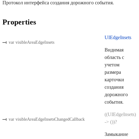
Протокол интерфейса создания дорожного события.
Properties
UIEdgeInsets
var visibleAreaEdgeInsets
Видимая
область с
учетом
размера
карточки
создания
дорожного
события.
((UIEdgeInsets)
var visibleAreaEdgeInsetsChangedCallback
-> ())?
Замыкание