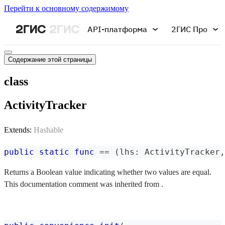
Перейти к основному содержимому
API-платформа
2ГИС Про
Содержание этой страницы
class
ActivityTracker
Extends:
Hashable
public
static
func
==
(
lhs
:
ActivityTracker
,
Returns a Boolean value indicating whether two values are equal.
This documentation comment was inherited from .