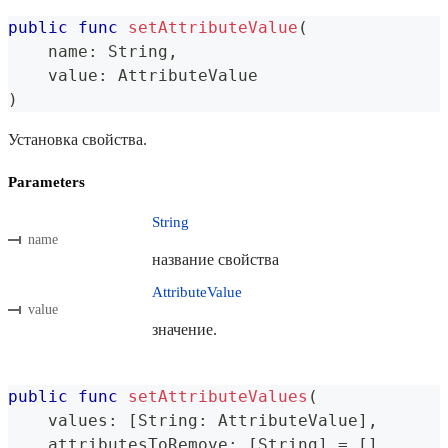
public
func
setAttributeValue
(
    name
:
String
,
    value
:
AttributeValue
)
Установка свойства.
Parameters
String
name
название свойства
AttributeValue
value
значение.
public
func
setAttributeValues
(
    values
:
[
String
:
AttributeValue
]
,
    attributesToRemove
:
[
String
]
=
[
]