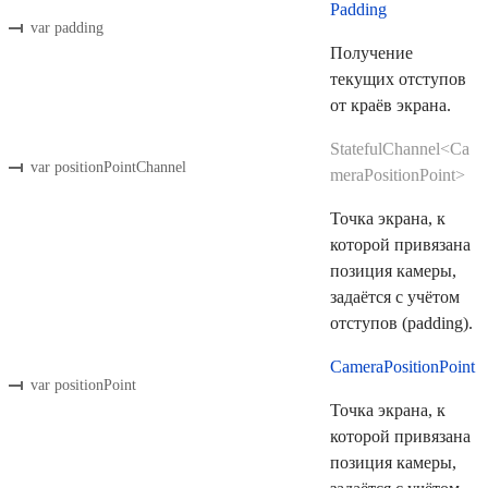
Padding
var padding
Получение
текущих отступов
от краёв экрана.
StatefulChannel<Ca
var positionPointChannel
meraPositionPoint>
Точка экрана, к
которой привязана
позиция камеры,
задаётся с учётом
отступов (padding).
CameraPositionPoint
var positionPoint
Точка экрана, к
которой привязана
позиция камеры,