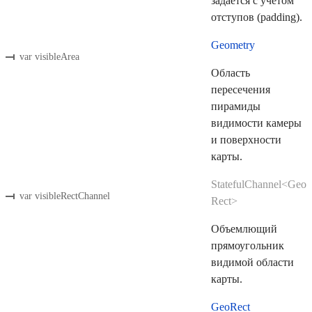
задаётся с учётом
отступов (padding).
Geometry
var visibleArea
Область
пересечения
пирамиды
видимости камеры
и поверхности
карты.
StatefulChannel<Geo
var visibleRectChannel
Rect>
Объемлющий
прямоугольник
видимой области
карты.
GeoRect