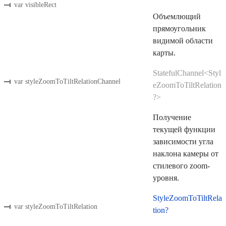
var visibleRect
Объемлющий
прямоугольник
видимой области
карты.
StatefulChannel<Styl
var styleZoomToTiltRelationChannel
eZoomToTiltRelation
?>
Получение
текущей функции
зависимости угла
наклона камеры от
стилевого zoom-
уровня.
StyleZoomToTiltRela
var styleZoomToTiltRelation
tion?