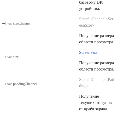
базовому DPI
устройства.
StatefulChannel<Scr
var sizeChannel
eenSize>
Получение размера
области просмотра.
ScreenSize
var size
Получение размера
области просмотра.
StatefulChannel<Pad
var paddingChannel
ding>
Получение
текущих отступов
от краёв экрана.