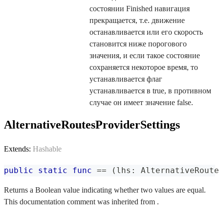
состоянии Finished навигация
прекращается, т.е. движение
останавливается или его скорость
становится ниже порогового
значения, и если такое состояние
сохраняется некоторое время, то
устанавливается флаг
устанавливается в true, в противном
случае он имеет значение false.
AlternativeRoutesProviderSettings
Extends:
Hashable
public
static
func
==
(
lhs
:
AlternativeRoute
Returns a Boolean value indicating whether two values are equal.
This documentation comment was inherited from .