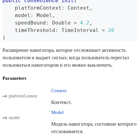
public
convenience
init
(
    platformContext
:
Context
,
    model
:
Model
,
    speedBound
:
Double
=
4.2
,
    timeThreshold
:
TimeInterval
=
20
)
Расширение навигатора, которое отслеживает активность
пользователя и выдает сигнал, когда пользователь перестал
пользоваться навигатором и его можно выключить.
Parameters
Context
platformContext
Контекст.
Model
model
Модель навигатора, состояние которого
отслеживается.