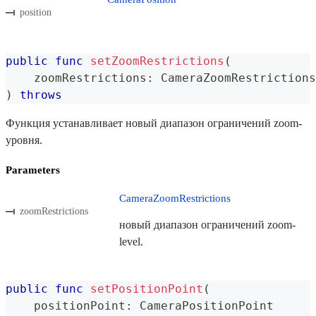
position
public
func
setZoomRestrictions
(
    zoomRestrictions
:
CameraZoomRestrictions
)
throws
Функция устанавливает новый диапазон ограничений zoom-
уровня.
Parameters
CameraZoomRestrictions
zoomRestrictions
новый диапазон ограничений zoom-
level.
public
func
setPositionPoint
(
    positionPoint
:
CameraPositionPoint