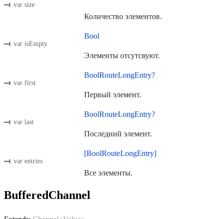
var size
Количество элементов.
Bool
var isEmpty
Элементы отсутсвуют.
BoolRouteLongEntry?
var first
Первый элемент.
BoolRouteLongEntry?
var last
Последний элемент.
[BoolRouteLongEntry]
var entries
Все элементы.
BufferedChannel