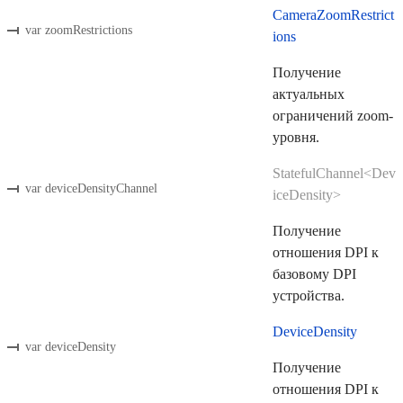
CameraZoomRestrict
var zoomRestrictions
ions
Получение
актуальных
ограничений zoom-
уровня.
StatefulChannel<Dev
var deviceDensityChannel
iceDensity>
Получение
отношения DPI к
базовому DPI
устройства.
DeviceDensity
var deviceDensity
Получение
отношения DPI к