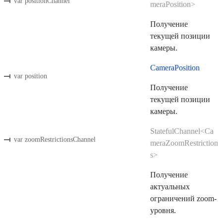
var positionChannel
meraPosition>
Получение
текущей позиции
камеры.
CameraPosition
var position
Получение
текущей позиции
камеры.
StatefulChannel<Ca
var zoomRestrictionsChannel
meraZoomRestriction
s>
Получение
актуальных
ограничений zoom-
уровня.