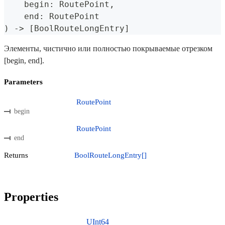
    begin
:
RoutePoint
,
    end
:
RoutePoint
)
->
[
BoolRouteLongEntry
]
Элементы, чистично или полностью покрываемые отрезком
[begin, end].
Parameters
RoutePoint
begin
RoutePoint
end
Returns
BoolRouteLongEntry[]
Properties
UInt64