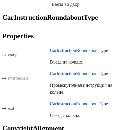
Въезд во двор.
CarInstructionRoundaboutType
Properties
CarInstructionRoundaboutType
entry
Въезд на кольцо.
CarInstructionRoundaboutType
intermediate
Промежуточная инструкция на
кольце.
CarInstructionRoundaboutType
exit
Съезд с кольца.
CopyrightAlignment