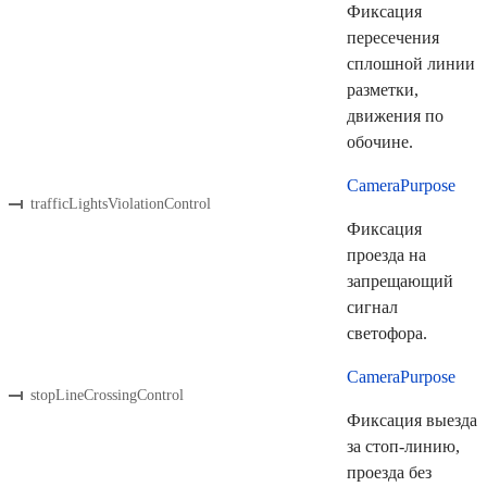
Фиксация
пересечения
сплошной линии
разметки,
движения по
обочине.
CameraPurpose
trafficLightsViolationControl
Фиксация
проезда на
запрещающий
сигнал
светофора.
CameraPurpose
stopLineCrossingControl
Фиксация выезда
за стоп-линию,
проезда без