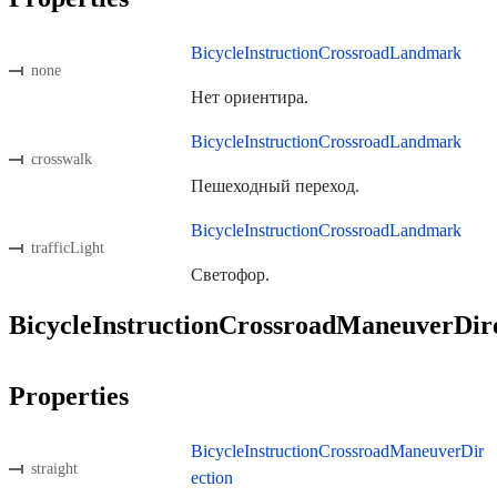
BicycleInstructionCrossroadLandmark
none
Нет ориентира.
BicycleInstructionCrossroadLandmark
crosswalk
Пешеходный переход.
BicycleInstructionCrossroadLandmark
trafficLight
Светофор.
BicycleInstructionCrossroadManeuverDir
Properties
BicycleInstructionCrossroadManeuverDir
straight
ection