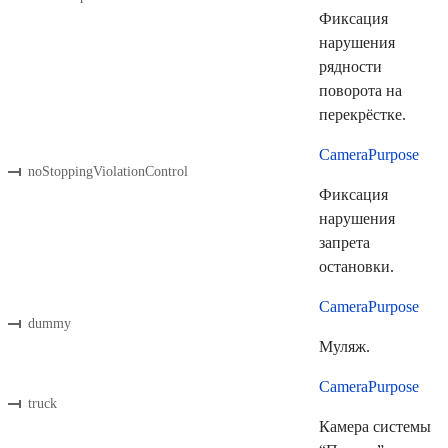
Фиксация
нарушения
рядности
поворота на
перекрёстке.
CameraPurpose
noStoppingViolationControl
Фиксация
нарушения
запрета
остановки.
CameraPurpose
dummy
Муляж.
CameraPurpose
truck
Камера системы