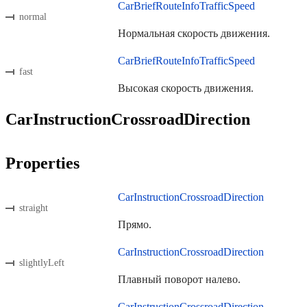
CarBriefRouteInfoTrafficSpeed
normal
Нормальная скорость движения.
CarBriefRouteInfoTrafficSpeed
fast
Высокая скорость движения.
CarInstructionCrossroadDirection
Properties
CarInstructionCrossroadDirection
straight
Прямо.
CarInstructionCrossroadDirection
slightlyLeft
Плавный поворот налево.
CarInstructionCrossroadDirection