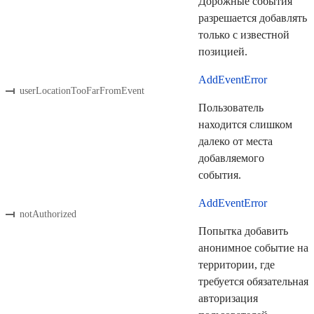
Дорожные события
разрешается добавлять
только с известной
позицией.
AddEventError
userLocationTooFarFromEvent
Пользователь
находится слишком
далеко от места
добавляемого
события.
AddEventError
notAuthorized
Попытка добавить
анонимное событие на
территории, где
требуется обязательная
авторизация