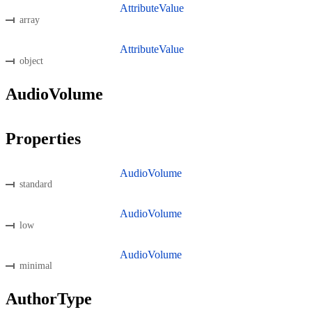
AttributeValue
array
AttributeValue
object
AudioVolume
Properties
AudioVolume
standard
AudioVolume
low
AudioVolume
minimal
AuthorType