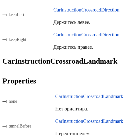
CarInstructionCrossroadDirection
keepLeft
Держитесь левее.
CarInstructionCrossroadDirection
keepRight
Держитесь правее.
CarInstructionCrossroadLandmark
Properties
CarInstructionCrossroadLandmark
none
Нет ориентира.
CarInstructionCrossroadLandmark
tunnelBefore
Перед тоннелем.