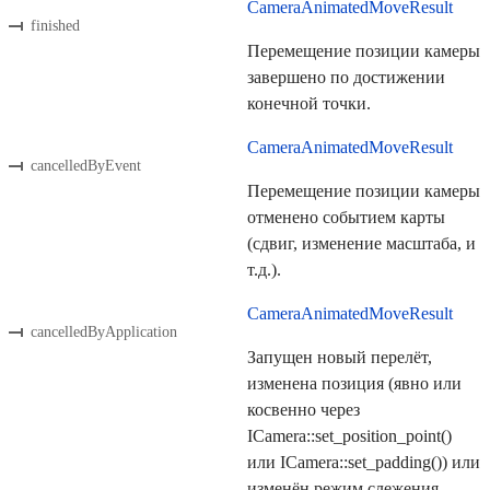
CameraAnimatedMoveResult
finished
Перемещение позиции камеры
завершено по достижении
конечной точки.
CameraAnimatedMoveResult
cancelledByEvent
Перемещение позиции камеры
отменено событием карты
(сдвиг, изменение масштаба, и
т.д.).
CameraAnimatedMoveResult
cancelledByApplication
Запущен новый перелёт,
изменена позиция (явно или
косвенно через
ICamera::set_position_point()
или ICamera::set_padding()) или
изменён режим слежения.