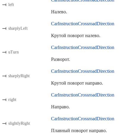
left
Налево.
CarInstructionCrossroadDirection
sharplyLeft
Крутой поворот налево.
CarInstructionCrossroadDirection
uTurn
Разворот.
CarInstructionCrossroadDirection
sharplyRight
Крутой поворот направо.
CarInstructionCrossroadDirection
right
Направо.
CarInstructionCrossroadDirection
slightlyRight
Плавный поворот направо.