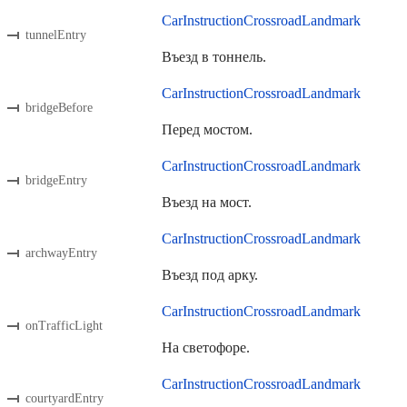
CarInstructionCrossroadLandmark
tunnelEntry
Въезд в тоннель.
CarInstructionCrossroadLandmark
bridgeBefore
Перед мостом.
CarInstructionCrossroadLandmark
bridgeEntry
Въезд на мост.
CarInstructionCrossroadLandmark
archwayEntry
Въезд под арку.
CarInstructionCrossroadLandmark
onTrafficLight
На светофоре.
CarInstructionCrossroadLandmark
courtyardEntry