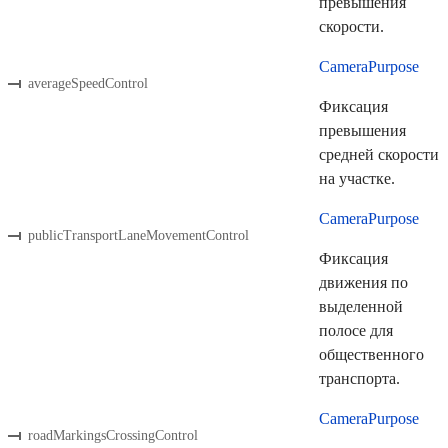
превышения
скорости.
CameraPurpose
averageSpeedControl
Фиксация
превышения
средней скорости
на участке.
CameraPurpose
publicTransportLaneMovementControl
Фиксация
движения по
выделенной
полосе для
общественного
транспорта.
CameraPurpose
roadMarkingsCrossingControl