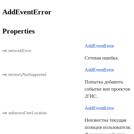
AddEventError
Properties
AddEventError
networkError
Сетевая ошибка.
AddEventError
territoryNotSupported
Попытка добавить
событие вне проектов
2ГИС.
AddEventError
unknownUserLocation
Неизвестна текущая
позиция пользователя.