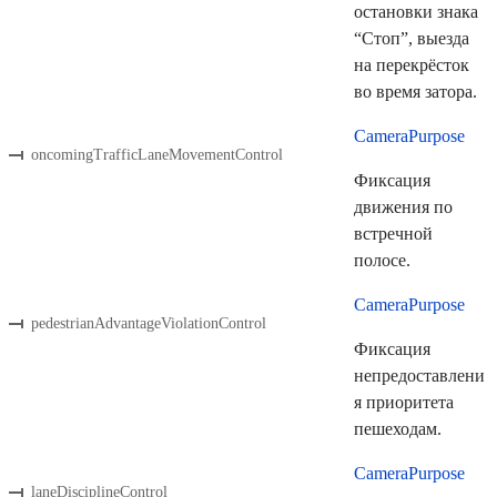
остановки знака
“Стоп”, выезда
на перекрёсток
во время затора.
CameraPurpose
oncomingTrafficLaneMovementControl
Фиксация
движения по
встречной
полосе.
CameraPurpose
pedestrianAdvantageViolationControl
Фиксация
непредоставлени
я приоритета
пешеходам.
CameraPurpose
laneDisciplineControl