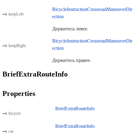
BicycleInstructionCrossroadManeuverDir
keepLeft
ection
Держитесь левее.
BicycleInstructionCrossroadManeuverDir
keepRight
ection
Держитесь правее.
BriefExtraRouteInfo
Properties
BriefExtraRouteInfo
bicycle
BriefExtraRouteInfo
car