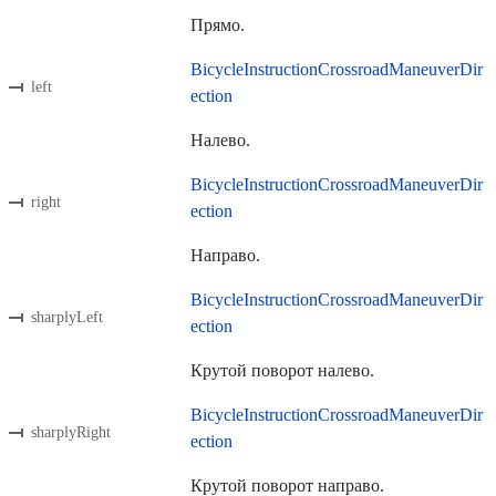
Прямо.
BicycleInstructionCrossroadManeuverDir
left
ection
Налево.
BicycleInstructionCrossroadManeuverDir
right
ection
Направо.
BicycleInstructionCrossroadManeuverDir
sharplyLeft
ection
Крутой поворот налево.
BicycleInstructionCrossroadManeuverDir
sharplyRight
ection
Крутой поворот направо.