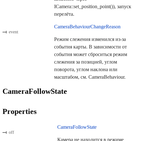
ICamera::set_position_point()), запуск
перелёта.
CameraBehaviourChangeReason
event
Режим слежения изменился из-за
события карты. В зависимости от
события может сброситься режим
слежения за позицией, углом
поворота, углом наклона или
масштабом, см. CameraBehaviour.
CameraFollowState
Properties
CameraFollowState
off
Камера не находится в режиме