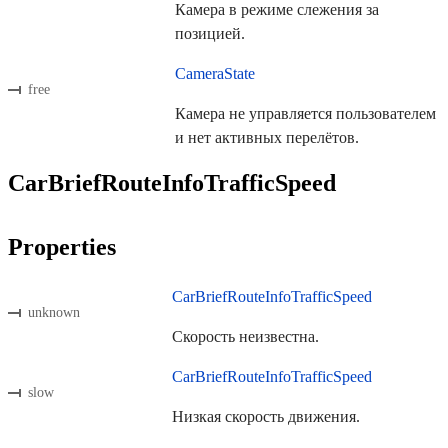
Камера в режиме слежения за
позицией.
CameraState
free
Камера не управляется пользователем
и нет активных перелётов.
CarBriefRouteInfoTrafficSpeed
Properties
CarBriefRouteInfoTrafficSpeed
unknown
Скорость неизвестна.
CarBriefRouteInfoTrafficSpeed
slow
Низкая скорость движения.