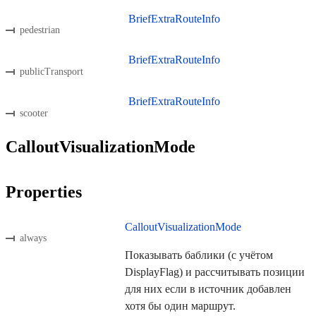
BriefExtraRouteInfo
pedestrian
BriefExtraRouteInfo
publicTransport
BriefExtraRouteInfo
scooter
CalloutVisualizationMode
Properties
CalloutVisualizationMode
always
Показывать баблики (с учётом
DisplayFlag) и рассчитывать позиции
для них если в источник добавлен
хотя бы один маршрут.