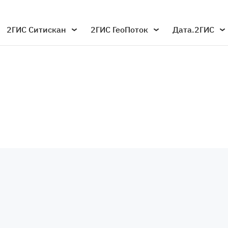
2ГИС Ситискан
2ГИС ГеоПоток
Дата.2ГИС