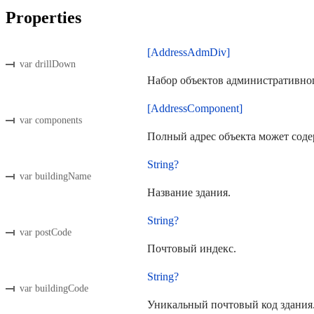
Properties
[AddressAdmDiv]
var drillDown
Набор объектов административног
[AddressComponent]
var components
Полный адрес объекта может соде
String?
var buildingName
Название здания.
String?
var postCode
Почтовый индекс.
String?
var buildingCode
Уникальный почтовый код здания