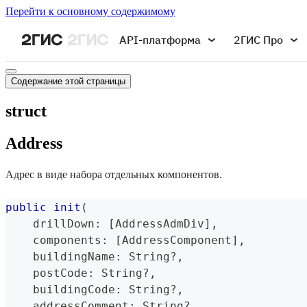
Перейти к основному содержимому
API-платформа
2ГИС Про
Содержание этой страницы
struct
Address
Адрес в виде набора отдельных компонентов.
public
init
(
    drillDown
:
[
AddressAdmDiv
]
,
    components
:
[
AddressComponent
]
,
    buildingName
:
String
?
,
    postCode
:
String
?
,
    buildingCode
:
String
?
,
    addressComment
:
String
?