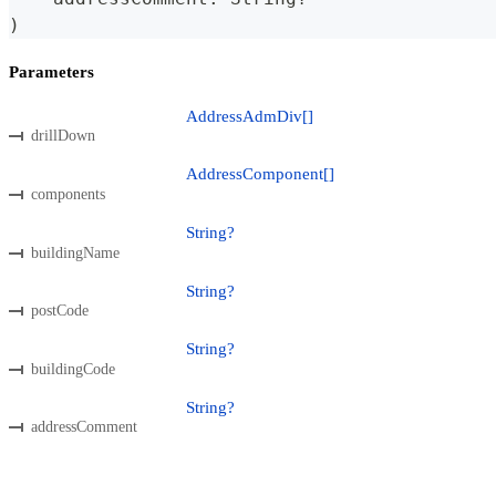
)
Parameters
AddressAdmDiv[]
drillDown
AddressComponent[]
components
String?
buildingName
String?
postCode
String?
buildingCode
String?
addressComment