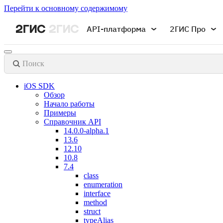
Перейти к основному содержимому
API-платформа
2ГИС Про
Поиск
iOS SDK
Обзор
Начало работы
Примеры
Справочник API
14.0.0-alpha.1
13.6
12.10
10.8
7.4
class
enumeration
interface
method
struct
typeAlias