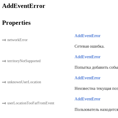
AddEventError
Properties
AddEventError
networkError
Сетевая ошибка.
AddEventError
territoryNotSupported
Попытка добавить собы
AddEventError
unknownUserLocation
Неизвестна текущая поз
AddEventError
userLocationTooFarFromEvent
Пользователь находится