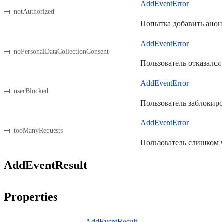
AddEventError
notAuthorized
Попытка добавить анони
AddEventError
noPersonalDataCollectionConsent
Пользователь отказался
AddEventError
userBlocked
Пользователь заблокиро
AddEventError
tooManyRequests
Пользователь слишком ч
AddEventResult
Properties
AddEventResult