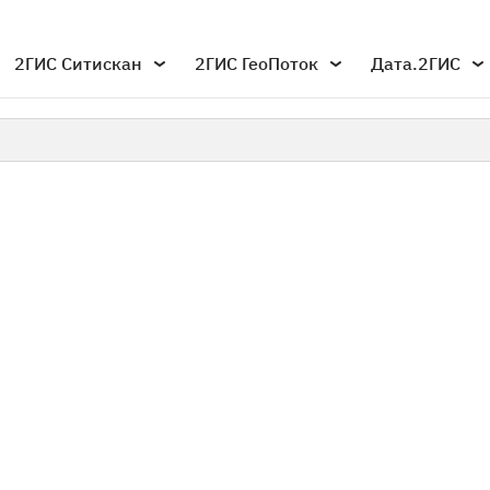
2ГИС Ситискан
2ГИС ГеоПоток
Дата.2ГИС