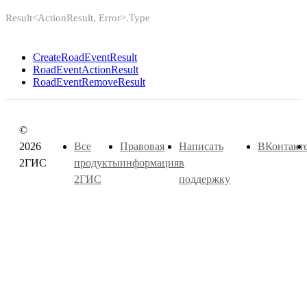
Result<ActionResult, Error>.Type
CreateRoadEventResult
RoadEventActionResult
RoadEventRemoveResult
©
2026
Все
Правовая
Написать
ВКонтакт
2ГИС
продукты
информация
в
2ГИС
поддержку