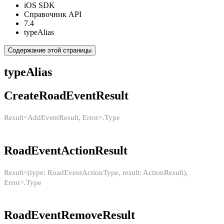
iOS SDK
Справочник API
7.4
typeAlias
Содержание этой страницы
typeAlias
CreateRoadEventResult
Result<AddEventResult, Error>.Type
RoadEventActionResult
Result<(type: RoadEventActionType, result: ActionResult),
Error>.Type
RoadEventRemoveResult