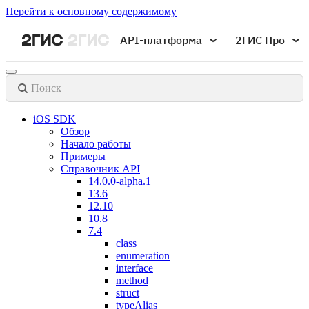
Перейти к основному содержимому
API-платформа
2ГИС Про
Поиск
iOS SDK
Обзор
Начало работы
Примеры
Справочник API
14.0.0-alpha.1
13.6
12.10
10.8
7.4
class
enumeration
interface
method
struct
typeAlias