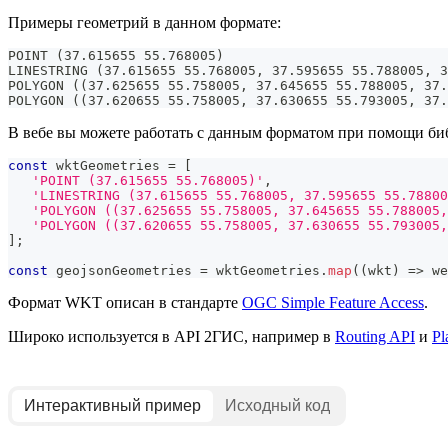
Примеры геометрий в данном формате:
POINT (37.615655 55.768005)
LINESTRING (37.615655 55.768005, 37.595655 55.788005, 3
POLYGON ((37.625655 55.758005, 37.645655 55.788005, 37.
POLYGON ((37.620655 55.758005, 37.630655 55.793005, 37
В вебе вы можете работать с данным форматом при помощи б
const
 wktGeometries 
=
[
'POINT (37.615655 55.768005)'
,
'LINESTRING (37.615655 55.768005, 37.595655 55.78800
'POLYGON ((37.625655 55.758005, 37.645655 55.788005,
'POLYGON ((37.620655 55.758005, 37.630655 55.793005,
]
;
const
 geojsonGeometries 
=
 wktGeometries
.
map
(
(
wkt
)
=>
 we
Формат WKT описан в стандарте
OGC Simple Feature Access
.
Широко используется в API
2ГИС
, например в
Routing API
и
Pl
Интерактивный пример
Исходный код