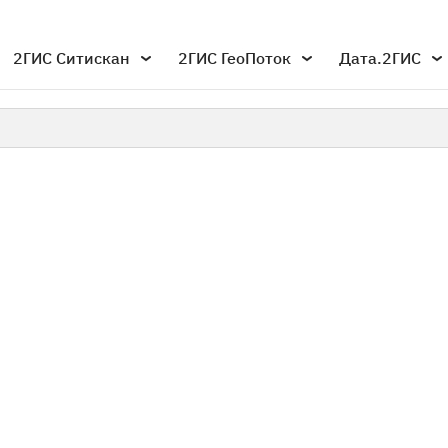
2ГИС Ситискан
2ГИС ГеоПоток
Дата.2ГИС