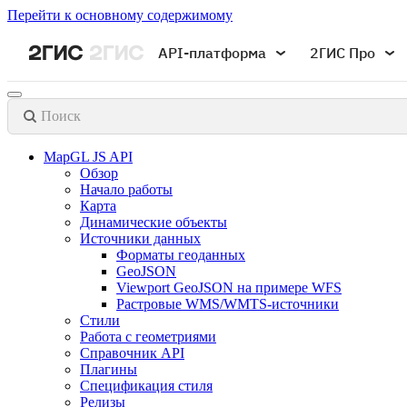
Перейти к основному содержимому
API-платформа
2ГИС Про
Поиск
MapGL JS API
Обзор
Начало работы
Карта
Динамические объекты
Источники данных
Форматы геоданных
GeoJSON
Viewport GeoJSON на примере WFS
Растровые WMS/WMTS-источники
Стили
Работа с геометриями
Справочник API
Плагины
Спецификация стиля
Релизы