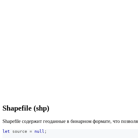
Shapefile (shp)
Shapefile содержит геоданные в бинарном формате, что позвол
let
 source 
=
null
;