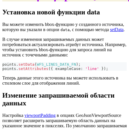
Установка новой функции data
Вы можете изменить bbox-функцию у созданного источника,
которую вы указали в опции
, с помощью метода
setData
.
data
В случае изменения запрашиваемых данных может
потребоваться актуализировать атрибут источника. Например,
чтобы установить bbox-функцию для запроса линий на
источник с точечными данными:
points
.
setData
(
WFS_LINES_DATA_FN
)
;
points
.
setAttributes
(
{
 exampleCase
:
'line'
}
)
;
Теперь данные этого источника вы можете использовать в
стилевом слое для отображения линий.
Изменение запрашиваемой области
данных
Настройка
viewportPadding
в опциях GeoJsonViewportSource
позволяет расширить запрашиваемую область данных на
указанное значение в пикселях. По умолчанию запрашиваемая