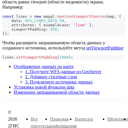
область равна viewport (области видимости) экрана.
Например:
const
 lines 
=
new
mapgl
.
GeoJsonViewportSource
(
map
,
{
    data
:
WFS_LINES_DATA_FN
,
    attributes
:
{
 exampleCase
:
'line'
}
,
    viewportPadding
:
500
,
}
)
;
Чтобы расширить запрашиваемую область данных у
созданного источника, используйте метод
setViewportPadding
:
lines
.
setViewportPadding
(
1000
)
;
Отображение данных на карте
1. Получите WFS-данные из GeoServer
2. Добавьте стилевые слои
3. Подключите источники данных
Установка новой функции data
Изменение запрашиваемой области данных
©
2026
Все
Правовая
Написать
ВКонтакт
2ГИС
продукты
информация
в