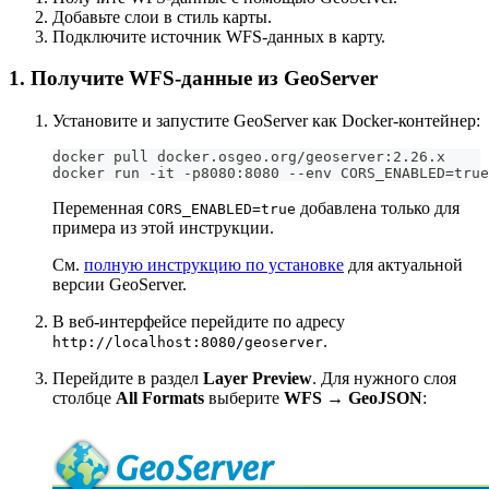
Добавьте слои в стиль карты.
Подключите источник WFS-данных в карту.
1. Получите WFS-данные из GeoServer
Установите и запустите GeoServer как Docker-контейнер:
docker pull docker.osgeo.org/geoserver:2.26.x
docker run -it -p8080:8080 --env CORS_ENABLED=true
Переменная
добавлена только для
CORS_ENABLED=true
примера из этой инструкции.
См.
полную инструкцию по установке
для актуальной
версии GeoServer.
В веб-интерфейсе перейдите по адресу
.
http://localhost:8080/geoserver
Перейдите в раздел
Layer Preview
. Для нужного слоя
столбце
All Formats
выберите
WFS → GeoJSON
: