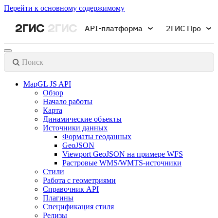
Перейти к основному содержимому
API-платформа
2ГИС Про
Поиск
MapGL JS API
Обзор
Начало работы
Карта
Динамические объекты
Источники данных
Форматы геоданных
GeoJSON
Viewport GeoJSON на примере WFS
Растровые WMS/WMTS-источники
Стили
Работа с геометриями
Справочник API
Плагины
Спецификация стиля
Релизы