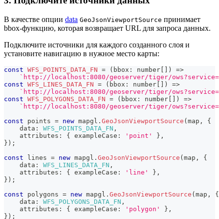
3. Подключите источники данных
В качестве опции
data
принимает
GeoJsonViewportSource
bbox-функцию, которая возвращает URL для запроса данных.
Подключите источники для каждого созданного слоя и
установите навигацию в нужное место карты:
const
WFS_POINTS_DATA_FN
=
(
bbox
:
number
[
]
)
=>
`
http://localhost:8080/geoserver/tiger/ows?service
const
WFS_LINES_DATA_FN
=
(
bbox
:
number
[
]
)
=>
`
http://localhost:8080/geoserver/tiger/ows?service=
const
WFS_POLYGONS_DATA_FN
=
(
bbox
:
number
[
]
)
=>
`
http://localhost:8080/geoserver/tiger/ows?service=
const
 points 
=
new
mapgl
.
GeoJsonViewportSource
(
map
,
{
    data
:
WFS_POINTS_DATA_FN
,
    attributes
:
{
 exampleCase
:
'point'
}
,
}
)
;
const
 lines 
=
new
mapgl
.
GeoJsonViewportSource
(
map
,
{
    data
:
WFS_LINES_DATA_FN
,
    attributes
:
{
 exampleCase
:
'line'
}
,
}
)
;
const
 polygons 
=
new
mapgl
.
GeoJsonViewportSource
(
map
,
{
    data
:
WFS_POLYGONS_DATA_FN
,
    attributes
:
{
 exampleCase
:
'polygon'
}
,
}
)
;