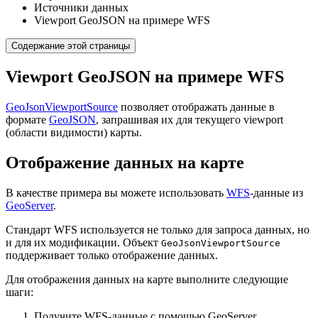
Источники данных
Viewport GeoJSON на примере WFS
Содержание этой страницы
Viewport GeoJSON на примере WFS
GeoJsonViewportSource
позволяет отображать данные в
формате
GeoJSON
, запрашивая их для текущего viewport
(области видимости) карты.
Отображение данных на карте
В качестве примера вы можете использовать
WFS
-данные из
GeoServer
.
Стандарт WFS используется не только для запроса данных, но
и для их модификации. Объект
GeoJsonViewportSource
поддерживает только отображение данных.
Для отображения данных на карте выполните следующие
шаги:
Получите WFS-данные с помощью GeoServer.