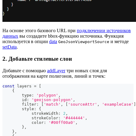
На основе этого базового URL при
подключении источников
данных
вы создадите bbox-функцию источника. Функция
используется в опции
data
и методе
GeoJsonViewportSource
setData
.
2. Добавьте стилевые слои
Добавьте с помощью
addLayer
три новых слоя для
отображения на карте полигонов, линий и точек:
const
 layers 
=
[
{
        type
:
'polygon'
,
        id
:
'geojson-polygon'
,
        filter
:
[
'match'
,
[
'sourceAttr'
,
'exampleCase'
]
        style
:
{
            strokeWidth
:
2
,
            strokeColor
:
'#444444'
,
            color
:
'#00ff00a0'
,
}
,
}
,