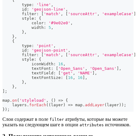
{
        type
:
'line'
,
        id
:
'geojson-line'
,
        filter
:
[
'match'
,
[
'sourceAttr'
,
'exampleCase'
]
        style
:
{
            color
:
'#9e02e0'
,
            width
:
5
,
}
,
}
,
{
        type
:
'point'
,
        id
:
'geojson-point'
,
        filter
:
[
'match'
,
[
'sourceAttr'
,
'exampleCase'
]
        style
:
{
            iconWidth
:
16
,
            textFont
:
[
'Open_Sans'
,
'Open_Sans'
]
,
            textField
:
[
'get'
,
'NAME'
]
,
            textFontSize
:
[
16
,
16
]
,
}
,
}
,
]
;
map
.
on
(
'styleload'
,
(
)
=>
{
    layers
.
forEach
(
(
layer
)
=>
 map
.
addLayer
(
layer
)
)
;
}
)
;
Слои содержат в поле
атрибуты, которые вы можете
filter
указать на следующем шаге в опции
источников.
attributes