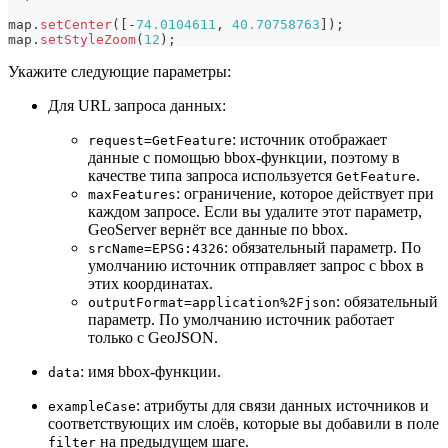
map
.
setCenter
(
[
-
74.0104611
,
40.70758763
]
)
;
map
.
setStyleZoom
(
12
)
;
Укажите следующие параметры:
Для URL запроса данных:
: источник отображает
request=GetFeature
данные с помощью bbox-функции, поэтому в
качестве типа запроса используется
.
GetFeature
: ограничение, которое действует при
maxFeatures
каждом запросе. Если вы удалите этот параметр,
GeoServer вернёт все данные по bbox.
: обязательный параметр. По
srcName=EPSG:4326
умолчанию источник отправляет запрос с bbox в
этих координатах.
: обязательный
outputFormat=application%2Fjson
параметр. По умолчанию источник работает
только с GeoJSON.
: имя bbox-функции.
data
: атрибуты для связи данных источников и
exampleCase
соответствующих им слоёв, которые вы добавили в поле
на предыдущем шаге.
filter