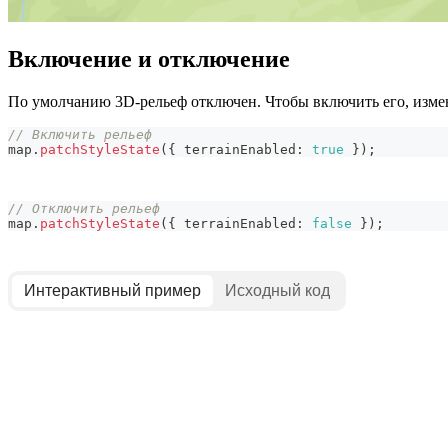
Включение и отключение
По умолчанию 3D-рельеф отключен. Чтобы включить его, изм
// Включить рельеф
map
.
patchStyleState
(
{
 terrainEnabled
:
true
}
)
;
// Отключить рельеф
map
.
patchStyleState
(
{
 terrainEnabled
:
false
}
)
;
Интерактивный пример
Исходный код