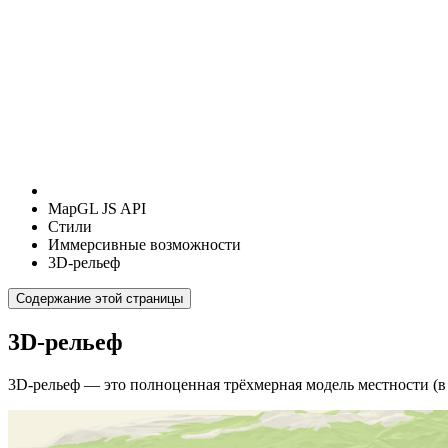
MapGL JS API
Стили
Иммерсивные возможности
3D-рельеф
Содержание этой страницы
3D-рельеф
3D-рельеф — это полноценная трёхмерная модель местности (в