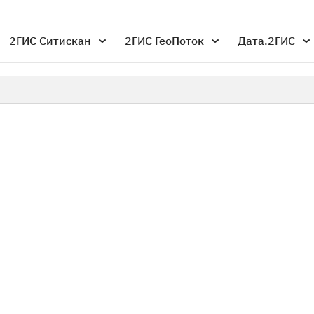
2ГИС Ситискан
2ГИС ГеоПоток
Дата.2ГИС