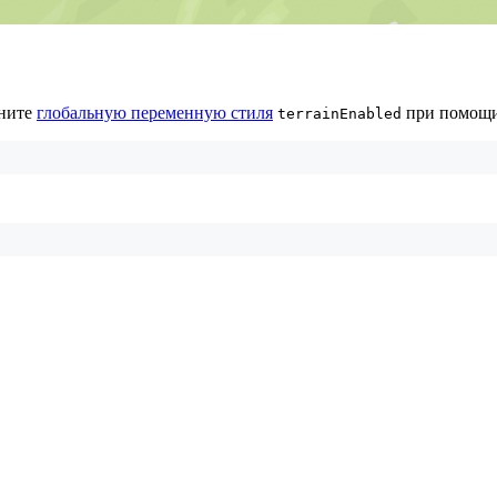
ените
глобальную переменную стиля
при помощи
terrainEnabled