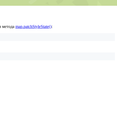
 метода
map.patchStyleState()
: