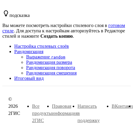
подсказка
Вы можете посмотреть настройки стилевого слоя в
готовом
стиле
. Для доступа к настройкам авторизуйтесь в Редакторе
стилей и нажмите
Создать копию
.
Настройка стилевых слоёв
Рандомизация
Выражение
random
Рандомизация размера
Рандомизация поворота
Рандомизация смещения
Итоговый вид
©
2026
Все
Правовая
Написать
ВКонтакт
2ГИС
продукты
информация
в
2ГИС
поддержку