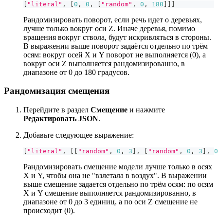
[
"literal"
,
[
0
,
0
,
[
"random"
,
0
,
180
]
]
]
Рандомизировать поворот, если речь идет о деревьях,
лучше только вокруг оси Z. Иначе деревья, помимо
вращения вокруг ствола, будут искривляться в стороны.
В выражении выше поворот задаётся отдельно по трём
осям: вокруг осей X и Y поворот не выполняется (0), а
вокруг оси Z выполняется рандомизированно, в
диапазоне от 0 до 180 градусов.
Рандомизация смещения
Перейдите в раздел
Смещение
и нажмите
Редактировать JSON
.
Добавьте следующее выражение:
[
"literal"
,
[
[
"random"
,
0
,
3
]
,
[
"random"
,
0
,
3
]
,
0
Рандомизировать смещение модели лучше только в осях
X и Y, чтобы она не "взлетала в воздух". В выражении
выше смещение задается отдельно по трём осям: по осям
X и Y смещение выполняется рандомизированно, в
диапазоне от 0 до 3 единиц, а по оси Z смещение не
происходит (0).