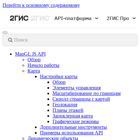
Перейти к основному содержимому
API-платформа
2ГИС Про
Поиск
MapGL JS API
Обзор
Начало работы
Карта
Настройки карты
Обзор
Элементы управления
Масштабирование по границам
Скролл страницы с картой
Геолокация
Планы этажей
Зацикленная карта
Графические режимы
Дополнительные инструменты
Примеры использования API
Динамические объекты