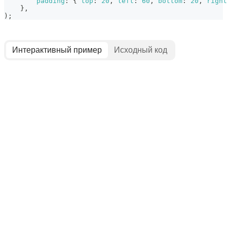
padding
:
{
top
:
20
,
left
:
60
,
bottom
:
20
,
right
}
,
)
;
Интерактивный пример
Исходный код