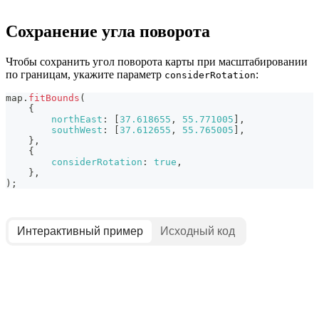
Сохранение угла поворота
Чтобы сохранить угол поворота карты при масштабировании
по границам, укажите параметр
:
considerRotation
map
.
fitBounds
(
{
northEast
:
[
37.618655
,
55.771005
]
,
southWest
:
[
37.612655
,
55.765005
]
,
}
,
{
considerRotation
:
true
,
}
,
)
;
Интерактивный пример
Исходный код