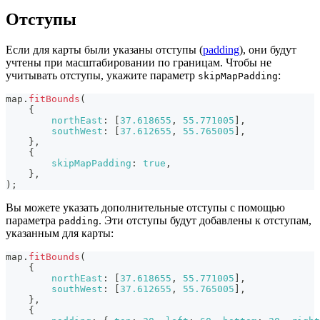
Отступы
Если для карты были указаны отступы (
padding
), они будут
учтены при масштабировании по границам. Чтобы не
учитывать отступы, укажите параметр
:
skipMapPadding
map
.
fitBounds
(
{
northEast
:
[
37.618655
,
55.771005
]
,
southWest
:
[
37.612655
,
55.765005
]
,
}
,
{
skipMapPadding
:
true
,
}
,
)
;
Вы можете указать дополнительные отступы с помощью
параметра
. Эти отступы будут добавлены к отступам,
padding
указанным для карты:
map
.
fitBounds
(
{
northEast
:
[
37.618655
,
55.771005
]
,
southWest
:
[
37.612655
,
55.765005
]
,
}
,
{