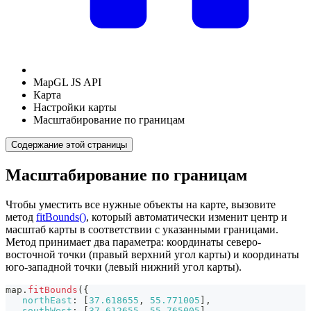
MapGL JS API
Карта
Настройки карты
Масштабирование по границам
Содержание этой страницы
Масштабирование по границам
Чтобы уместить все нужные объекты на карте, вызовите
метод
fitBounds()
, который автоматически изменит центр и
масштаб карты в соответствии с указанными границами.
Метод принимает два параметра: координаты северо-
восточной точки (правый верхний угол карты) и координаты
юго-западной точки (левый нижний угол карты).
map
.
fitBounds
(
{
northEast
:
[
37.618655
,
55.771005
]
,
southWest
:
[
37.612655
,
55.765005
]
,