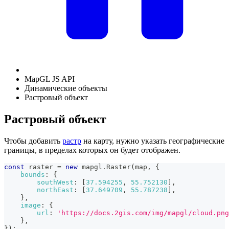
MapGL JS API
Динамические объекты
Растровый объект
Растровый объект
Чтобы добавить
растр
на карту, нужно указать географические
границы, в пределах которых он будет отображен.
const
 raster 
=
new
mapgl
.
Raster
(
map
,
{
bounds
:
{
southWest
:
[
37.594255
,
55.752130
]
,
northEast
:
[
37.649709
,
55.787238
]
,
}
,
image
:
{
url
:
'https://docs.2gis.com/img/mapgl/cloud.png
}
,
}
)
;