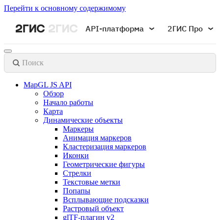
Перейти к основному содержимому
API-платформа
2ГИС Про
Поиск
MapGL JS API
Обзор
Начало работы
Карта
Динамические объекты
Маркеры
Анимация маркеров
Кластеризация маркеров
Иконки
Геометрические фигуры
Стрелки
Текстовые метки
Попапы
Всплывающие подсказки
Растровый объект
glTF-плагин v2