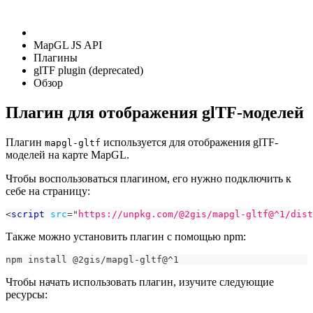
MapGL JS API
Плагины
glTF plugin (deprecated)
Обзор
Плагин для отображения glTF-моделей
Плагин
используется для отображения glTF-
mapgl-gltf
моделей на карте MapGL.
Чтобы воспользоваться плагином, его нужно подключить к
себе на страницу:
<
script
src
=
"
https://unpkg.com/@2gis/mapgl-gltf@^1/dist
Также можно установить плагин с помощью npm:
npm install @2gis/mapgl-gltf@^1
Чтобы начать использовать плагин, изучите следующие
ресурсы: