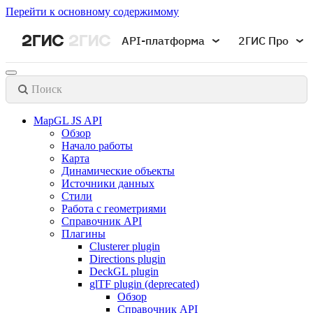
Перейти к основному содержимому
API-платформа
2ГИС Про
Поиск
MapGL JS API
Обзор
Начало работы
Карта
Динамические объекты
Источники данных
Стили
Работа с геометриями
Справочник API
Плагины
Clusterer plugin
Directions plugin
DeckGL plugin
glTF plugin (deprecated)
Обзор
Справочник API