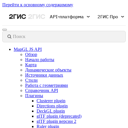
Перейти к основному содержимому
API-платформа
2ГИС Про
Поиск
MapGL JS API
Обзор
Начало работы
Карта
Динамические объекты
Источники данных
Стили
Работа с геометриями
Справочник API
Плагины
Clusterer plugin
Directions plugin
DeckGL plugin
glTF plugin (deprecated)
glTF plugin версии 2
Ruler plugin