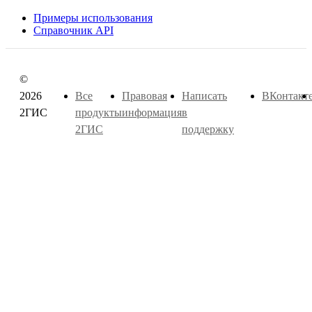
Примеры использования
Справочник API
©
2026
Все
Правовая
Написать
ВКонтакт
2ГИС
продукты
информация
в
2ГИС
поддержку