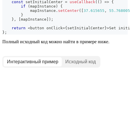
const
 setInitialCenter 
=
useCallback
(
(
)
=>
{
if
(
mapInstance
)
{
            mapInstance
.
setCenter
(
[
37.615655
,
55.768005
}
}
,
[
mapInstance
]
)
;
return
<
button onClick
=
{
setInitialCenter
}
>
Set
 initi
}
;
Полный исходный код можно найти в примере ниже.
Интерактивный пример
Исходный код