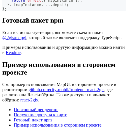
return
effect
(
{
 mapInstance 
}
)
;
}
,
[
mapInstance
,
...
deps
]
)
;
}
;
Готовый пакет npm
Если вы используете npm, вы можете скачать пакет
@2gis/mapgl
, который также включает поддержку TypeScript.
Примеры использования и другую информацию можно найти
в
Readme
.
Пример использования в стороннем
проекте
См. пример использования MapGL в стороннем проекте в
репозитории
github.com/city-mobil/frontend_react-2gis
, где
реализована React-обёртка. Также доступен npm-пакет
обёртки:
react-2gis
.
Повторный рендеринг
Получение доступа к карте
Готовый пакет npm
Пример использования в стороннем проекте