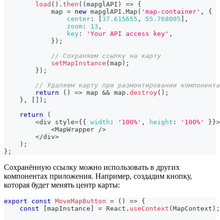
load
(
)
.
then
(
(
mapglAPI
)
=>
{
            map 
=
new
mapglAPI
.
Map
(
'map-container'
,
{
center
:
[
37.615655
,
55.768005
]
,
zoom
:
13
,
key
:
'Your API access key'
,
}
)
;
// Сохраняем ссылку на карту
setMapInstance
(
map
)
;
}
)
;
// Удаляем карту при размонтировании компонента
return
(
)
=>
 map 
&&
 map
.
destroy
(
)
;
}
,
[
]
)
;
return
(
<
div style
=
{
{
width
:
'100%'
,
height
:
'100%'
}
}
>
<
MapWrapper
/
>
<
/
div
>
)
;
}
;
Сохранённую ссылку можно использовать в других
компонентах приложения. Например, создадим кнопку,
которая будет менять центр карты:
export
const
MoveMapButton
=
(
)
=>
{
const
[
mapInstance
]
=
React
.
useContext
(
MapContext
)
;