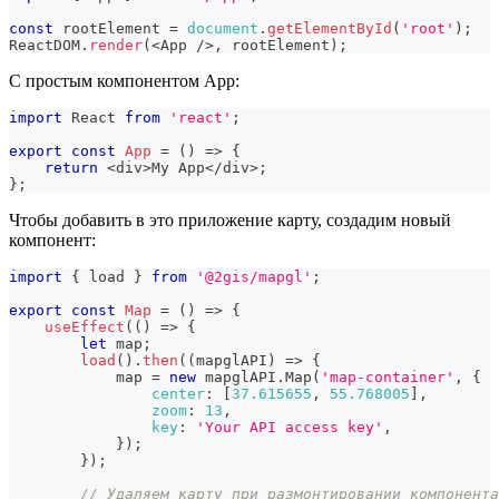
const
 rootElement 
=
document
.
getElementById
(
'root'
)
;
ReactDOM
.
render
(
<
App
/
>
,
 rootElement
)
;
С простым компонентом App:
import
React
from
'react'
;
export
const
App
=
(
)
=>
{
return
<
div
>
My
App
<
/
div
>
;
}
;
Чтобы добавить в это приложение карту, создадим новый
компонент:
import
{
 load 
}
from
'@2gis/mapgl'
;
export
const
Map
=
(
)
=>
{
useEffect
(
(
)
=>
{
let
 map
;
load
(
)
.
then
(
(
mapglAPI
)
=>
{
            map 
=
new
mapglAPI
.
Map
(
'map-container'
,
{
center
:
[
37.615655
,
55.768005
]
,
zoom
:
13
,
key
:
'Your API access key'
,
}
)
;
}
)
;
// Удаляем карту при размонтировании компонента