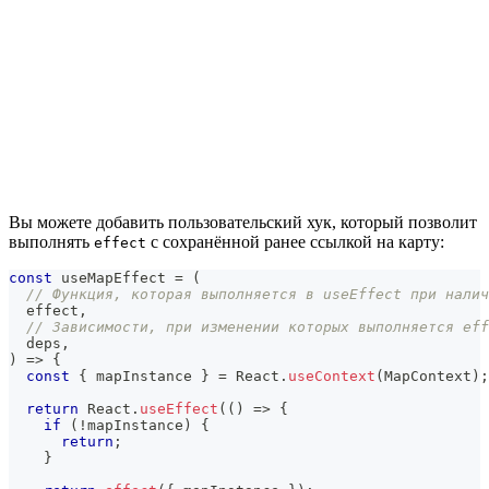
Вы можете добавить пользовательский хук, который позволит
выполнять
с сохранённой ранее ссылкой на карту:
effect
const
 useMapEffect 
=
(
// Функция, которая выполняется в useEffect при налич
  effect
,
// Зависимости, при изменении которых выполняется eff
  deps
,
)
=>
{
const
{
 mapInstance 
}
=
React
.
useContext
(
MapContext
)
;
return
React
.
useEffect
(
(
)
=>
{
if
(
!
mapInstance
)
{
return
;
}