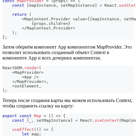
const
MapProvider
=
(
props
)
=>
{
const
[
mapInstance
,
 setMapInstance
]
=
React
.
useStat
return
(
<
MapContext
.
Provider
 value
=
{
[
mapInstance
,
 setMa
{
props
.
children
}
<
/
MapContext
.
Provider
>
)
;
}
;
Затем обернём компонент App компонентом MapProvider. Это
позволит использовать созданный объект Context в
компоненте App и всех дочерних компонентах.
ReactDOM
.
render
(
<
MapProvider
>
<
App
/
>
<
/
MapProvider
>
,
    rootElement
,
)
;
Теперь после создания карты мы можем использовать Context,
чтобы сохранить ссылку на карту:
export
const
Map
=
(
)
=>
{
const
[
_
,
 setMapInstance
]
=
React
.
useContext
(
MapCon
useEffect
(
(
)
=>
{
let
 map
;