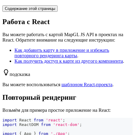
Содержание этой страницы
Работа с React
Вы можете работать с картой MapGL JS API в проектах на
React. Обратите внимание на следующие инструкции:
Как добавить карту в приложение и избежать
повторного рендеринга карты
.
Как получить доступ к карте из другого компонента
.
подсказка
Вы можете воспользоваться
шаблоном React-проекта
.
Повторный рендеринг
Возьмём для примера простое приложение на React:
import
React
from
'react'
;
import
ReactDOM
from
'react-dom'
;
import
{
App
}
from
'./App'
;