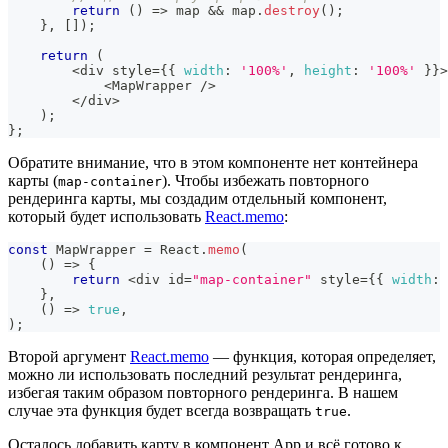
return
(
)
=>
 map 
&&
 map
.
destroy
(
)
;
}
,
[
]
)
;
return
(
<
div style
=
{
{
width
:
'100%'
,
height
:
'100%'
}
}
>
<
MapWrapper
/
>
<
/
div
>
)
;
}
;
Обратите внимание, что в этом компоненте нет контейнера
карты (
). Чтобы избежать повторного
map-container
рендеринга карты, мы создадим отдельный компонент,
который будет использовать
React.memo
:
const
MapWrapper
=
React
.
memo
(
(
)
=>
{
return
<
div id
=
"map-container"
 style
=
{
{
width
:
}
,
(
)
=>
true
,
)
;
Второй аргумент
React.memo
— функция, которая определяет,
можно ли использовать последний результат рендеринга,
избегая таким образом повторного рендеринга. В нашем
случае эта функция будет всегда возвращать
.
true
Осталось добавить карту в компонент App и всё готово к