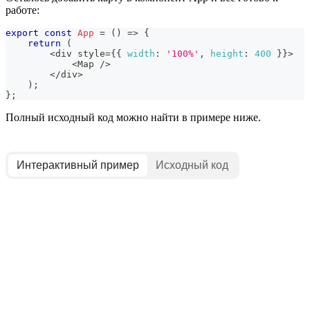
работе:
export
const
App
=
(
)
=>
{
return
(
<
div style
=
{
{
width
:
'100%'
,
height
:
400
}
}
>
<
Map
/
>
<
/
div
>
)
;
}
;
Полный исходный код можно найти в примере ниже.
Интерактивный пример
Исходный код