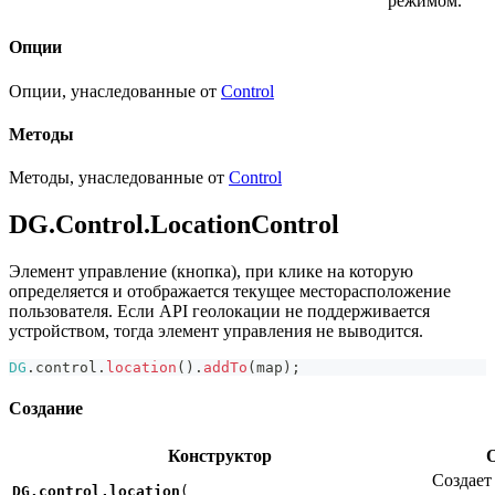
режимом.
Опции
Опции, унаследованные от
Control
Методы
Методы, унаследованные от
Control
DG.Control.LocationControl
Элемент управление (кнопка), при клике на которую
определяется и отображается текущее месторасположение
пользователя. Если API геолокации не поддерживается
устройством, тогда элемент управления не выводится.
DG
.
control
.
location
(
)
.
addTo
(
map
)
;
Создание
Конструктор
Создает
DG.control.location
(