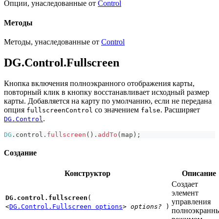
Опции, унаследованные от
Control
Методы
Методы, унаследованные от
Control
DG.Control.Fullscreen
Кнопка включения полноэкранного отображения карты,
повторный клик в кнопку восстанавливает исходный размер
карты. Добавляется на карту по умолчанию, если не передана
опция
со значением
. Расширяет
fullscreenControl
false
.
DG.Control
DG
.
control
.
fullscreen
(
)
.
addTo
(
map
)
;
Создание
Конструктор
Описание
Создает
элемент
DG.control.fullscreen
(
управления
<
DG.Control.Fullscreen options
>
options?
)
полноэкранн