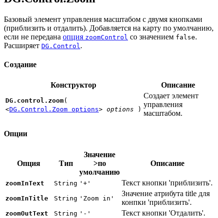
Базовый элемент управления масштабом с двумя кнопками
(приблизить и отдалить). Добавляется на карту по умолчанию,
если не передана
опция
со значением
.
zoomControl
false
Расширяет
.
DG.Control
Создание
Конструктор
Описание
Создает элемент
DG.control.zoom
(
управления
<
DG.Control.Zoom options
>
options
)
масштабом.
Опции
Значение
Опция
Тип
>по
Описание
умолчанию
Текст кнопки 'приблизить'.
zoomInText
String
'+'
Значение атрибута title для
zoomInTitle
String
'Zoom in'
конпки 'приблизить'.
Текст кнопки 'Отдалить'.
zoomOutText
String
'-'