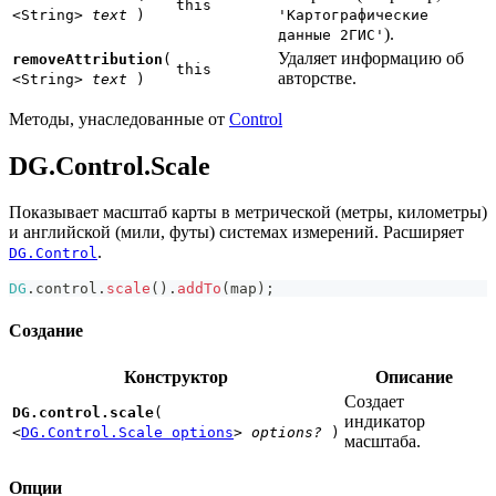
this
<String>
text
)
'Картографические
).
данные
2ГИС
'
Удаляет информацию об
removeAttribution
(
this
авторстве.
<String>
text
)
Методы, унаследованные от
Control
DG.Control.Scale
Показывает масштаб карты в метрической (метры, километры)
и английской (мили, футы) системах измерений. Расширяет
.
DG.Control
DG
.
control
.
scale
(
)
.
addTo
(
map
)
;
Создание
Конструктор
Описание
Создает
DG.control.scale
(
индикатор
<
DG.Control.Scale options
>
options?
)
масштаба.
Опции