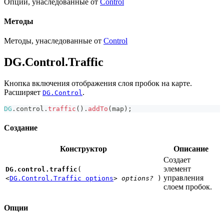
Опции, унаследованные от
Control
Методы
Методы, унаследованные от
Control
DG.Control.Traffic
Кнопка включения отображения слоя пробок на карте.
Расширяет
.
DG.Control
DG
.
control
.
traffic
(
)
.
addTo
(
map
)
;
Создание
Конструктор
Описание
Создает
элемент
DG.control.traffic
(
управления
<
DG.Control.Traffic options
>
options?
)
слоем пробок.
Опции