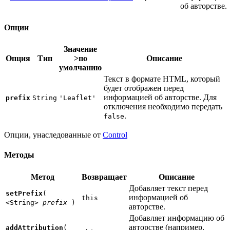
об авторстве.
Опции
Значение
Опция
Тип
>по
Описание
умолчанию
Текст в формате HTML, который
будет отображен перед
информацией об авторстве. Для
prefix
String
'Leaflet'
отключения необходимо передать
.
false
Опции, унаследованные от
Control
Методы
Метод
Возвращает
Описание
Добавляет текст перед
setPrefix
(
информацией об
this
<String>
prefix
)
авторстве.
Добавляет информацию об
авторстве (например,
addAttribution
(