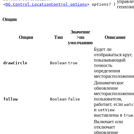
управле
<
DG.Control.LocationControl options
>
options?
)
геопози
Опции
Значение
Опция
Тип
>по
Описание
умолчанию
Будет ли
отображаться круг,
показывающий
drawCircle
Boolean
true
точность
определения
месторасположения
Динамическое
обновление
месторасположени
пользователя,
follow
Boolean
false
работает, если
watc
и
setView
выставлены в
true
Включает или
отключает
обновление