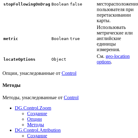
месторасположени
stopFollowingOnDrag
Boolean
false
пользователя при
перетаскивании
карты.
Использовать
метрические или
английские
metric
Boolean
true
единицы
измерения.
См.
geo-location
locateOptions
Object
options
.
Опции, унаследованные от
Control
Методы
Методы, унаследованные от
Control
DG.Control.Zoom
Создание
Опции
Методы
DG.Control.Attribution
Создание