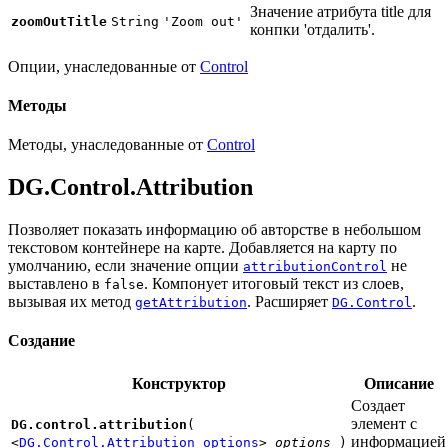
Значение атрибута title для
zoomOutTitle
String
'Zoom out'
конпки 'отдалить'.
Опции, унаследованные от
Control
Методы
Методы, унаследованные от
Control
DG.Control.Attribution
Позволяет показать информацию об авторстве в небольшом
текстовом контейнере на карте. Добавляется на карту по
умолчанию, если значение опции
не
attributionControl
выставлено в
. Компонует итоговый текст из слоев,
false
вызывая их метод
. Расширяет
.
getAttribution
DG.Control
Создание
Конструктор
Описание
Создает
элемент с
DG.control.attribution
(
информацией
<
DG.Control.Attribution options
>
options
)