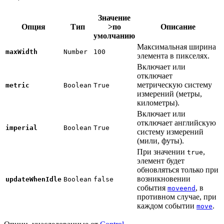
Значение
Опция
Тип
>по
Описание
умолчанию
Максимальная ширина
maxWidth
Number
100
элемента в пикселях.
Включает или
отключает
метрическую систему
metric
Boolean
True
измерений (метры,
километры).
Включает или
отключает английскую
imperial
Boolean
True
систему измерений
(мили, футы).
При значении
,
true
элемент будет
обновляться только при
возникновении
updateWhenIdle
Boolean
false
события
, в
moveend
противном случае, при
каждом событии
.
move