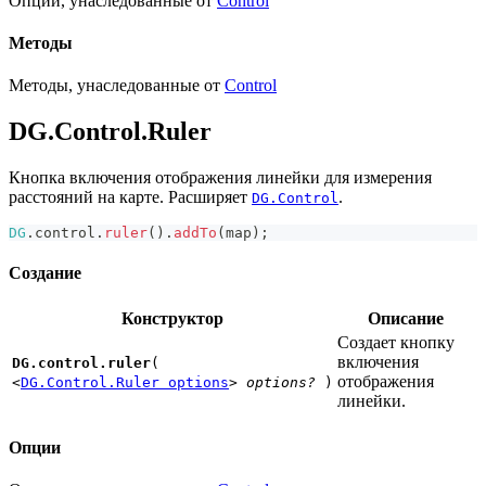
Опции, унаследованные от
Control
Методы
Методы, унаследованные от
Control
DG.Control.Ruler
Кнопка включения отображения линейки для измерения
расстояний на карте. Расширяет
.
DG.Control
DG
.
control
.
ruler
(
)
.
addTo
(
map
)
;
Создание
Конструктор
Описание
Создает кнопку
включения
DG.control.ruler
(
отображения
<
DG.Control.Ruler options
>
options?
)
линейки.
Опции